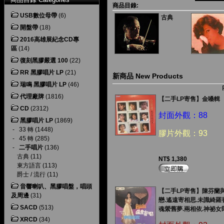
商品目錄:
USB數位母帶
(6)
古典
開盤帶
(18)
2016高雄展紀念CD專
區
(14)
復刻黑膠嚴選 100
(22)
RR 黑膠唱片 LP
(21)
新商品 New Products
瑞鳴 黑膠唱片 LP
(46)
代理廠牌
(1816)
【二手LP寄售】金嗓輯
CD
(2312)
封面外觀：88
黑膠唱片 LP
(1869)
-
33 轉
(1448)
膠片外觀：93
-
45 轉
(285)
-
二手唱片
(136)
古典
(11)
NT$ 1,380
東方語言
(113)
爵士 / 流行
(11)
音響喇叭、黑膠唱盤，唱頭
【二手LP寄售】陳芬蘭
及周邊
(31)
戀.遙遠寄相思.未識綺羅
SACD
(513)
魂縈舊夢.兩相依.神祕女
XRCD
(34)