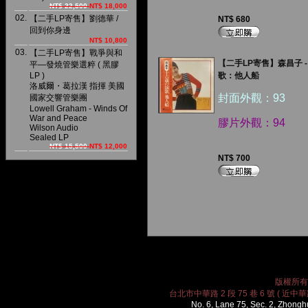
NT$ 22,500
NT$ 18,000
02.
【二手LP寄售】劉德華 /
NT$ 680
回到你身邊
NT$ 10,800
03.
【二手LP寄售】戰爭與和
【二手LP寄售】森昌子 
平—發燒管樂選粹 ( 黑膠
LP )
歌：他人船
洛威爾・葛拉漢 指揮 美國
封面外觀：93
國家交響管樂團
Lowell Graham - Winds Of
War and Peace
膠片外觀：94
Wilson Audio
Sealed LP
NT$ 15,500
NT$ 12,000
NT$ 700
版權所有 2
台北市中華路 2 段 75 巷 6 號 ( 近中華路
No. 6, Lane 75, Sec. 2, Zhongh