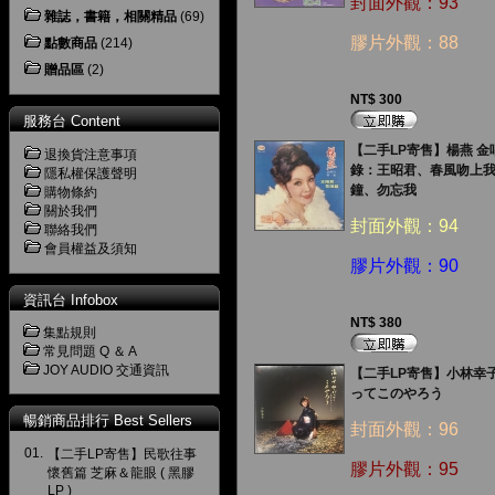
封面外觀：93
雜誌，書籍，相關精品
(69)
膠片外觀：88
點數商品
(214)
贈品區
(2)
NT$ 300
服務台 Content
【二手LP寄售】楊燕 金
退換貨注意事項
錄：王昭君、春風吻上
隱私權保護聲明
鐘、勿忘我
購物條約
關於我們
封面外觀：94
聯絡我們
會員權益及須知
膠片外觀：90
資訊台 Infobox
NT$ 380
集點規則
常見問題 Q ＆ A
JOY AUDIO 交通資訊
【二手LP寄售】小林幸子
ってこのやろう
暢銷商品排行 Best Sellers
封面外觀：96
01.
【二手LP寄售】民歌往事
膠片外觀：95
懷舊篇 芝麻＆龍眼 ( 黑膠
LP )