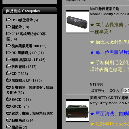
MoFi 除靜電唱片刷
商品目錄 Categories
Mobile Fidelity Sound L
USB數位母帶
(6)
★ 本店店長推薦
開盤帶
(18)
一種享受！
2016高雄展紀念CD專
區
(14)
★ 類比大廠針對
復刻黑膠嚴選 100
(22)
★ 每一位黑膠唱
RR 黑膠唱片 LP
(21)
瑞鳴 黑膠唱片 LP
(46)
★ 手柄與刷毛之
代理廠牌
(1817)
唱片表面之靜電，
CD
(2313)
黑膠唱片 LP
(1870)
NT$ 880
音響喇叭、黑膠唱盤，唱頭
出貨時程:
2-3 天
及周邊
(31)
美國 NITTY GRITTY 
SACD
(513)
Nitty Gritty Model 2.5 
XRCD
(34)
★ 單面清洗、自
雜誌，書籍，相關精品
(69)
點數商品
(214)
★ 設計精巧：大
贈品區
(2)