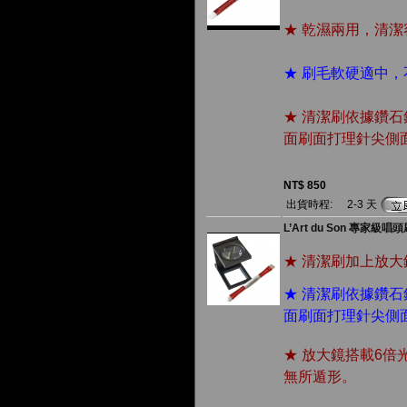
★ 乾濕兩用，清潔
★ 刷毛軟硬適中
★ 清潔刷依據鑽
面刷面打理針尖側
NT$ 850
出貨時程:
2-3 天
L’Art du Son 
★ 清潔刷加上放
★ 清潔刷依據鑽
面刷面打理針尖側
★ 放大鏡搭載6倍
無所遁形。