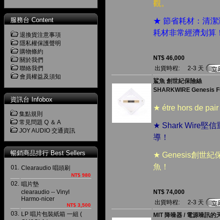
觀。
服務台 Content
★ 節省耗材：清
耗材非常經濟划算
退換貨注意事項
隱私權保護聲明
購物條約
NT$ 46,000
關於我們
聯絡我們
出貨時程:
2-3 天
會員權益及須知
鯊魚 創世紀保險絲
SHARKWIRE Genesis F
資訊台 Infobox
★ étre hors de
集點規則
常見問題 Q ＆ A
★ Shark Wi
JOY AUDIO 交通資訊
導！
暢銷商品排行 Best Sellers
★ Genesis
魚！
01.
Clearaudio 唱頭刷
NT$ 980
02.
唱片墊
clearaudio -- Vinyl
NT$ 74,000
Harmo-nicer
出貨時程:
2-3 天
NT$ 3,500
03.
LP 唱片包裝紙箱 一組 (
MIT 降噪器 / 電源噪訊的