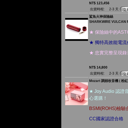
NT$ 123,456
出貨時程:
2-3 天
鯊魚火神保險絲
SHARKWIRE VULCAN 
★ 保險絲中的ASTO
★ 獨特高效能電
★ 忠實完整呈現
NT$ 14,800
出貨時程:
2-3 天
Mozart 調頻收音機 ( 粉紅
★ Joy Audio
心選購！
BSMI(ROHS)檢
CC國家認證合格