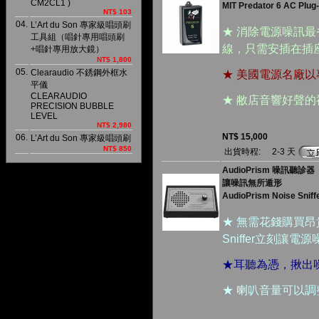
CM2CL1 )
MIT Predator 6 AC Plug-
NT$ 103
04.
L’Art du Son 專家級唱頭刷
★ 消除電源噪訊
工具組（唱針專用唱頭刷
線，只需安插在插
+唱針專用放大鏡）
NT$ 1,800
05.
Clearaudio 不銹鋼外框水
★ 美國電源名廠以專
平儀
CLEARAUDIO
★ 敝店音響好聲
PRECISION BUBBLE
LEVEL
NT$ 2,980
NT$ 15,000
06.
L’Art du Son 專家級唱頭刷
NT$ 850
出貨時程:
2-3 天
AudioPrism 噪訊聽診器
讓噪訊無所遁形
AudioPrism Noise Sniff
★ 無需花錢購買昂
Sniffer立刻讓
★耳聽為憑，揪出
★ 喇叭音量可以