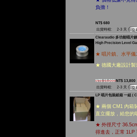
負擔！
NT$ 680
出貨時程:
2-3 天
Clearaudio 多功能唱片
High Precision Level G
★ 唱片鎮、水平儀
★ 德國大廠設計
NT$ 15,000
NT$ 13,800
出貨時程:
2-3 天
LP 唱片包裝紙箱 一組 ( CM
★ 兩個 CM1 內
直立擺放，給您的
★ 外徑尺寸 36.5c
得進去，正常 1L