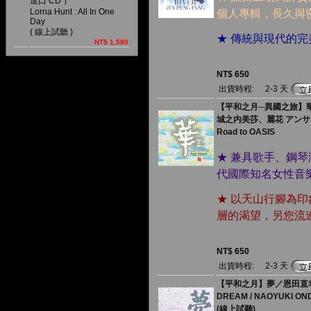
進口 CD ）
Lorna Hunt : All In One
個人專輯，長久與
Day
( 線上試聽 )
★ 傳統與現代的
NT$ 1,580
NT$ 650
出貨時程:
2-3 天
【平和之月─異國之旅】華 
城之内美莎、麗花 アン
Road to OASIS
★ 兼具歌手、鋼
代國際知名女性音
★ 以天山行腳為
層的渴望，另您流
NT$ 650
出貨時程:
2-3 天
【平和之月】夢／恩田直
DREAM / NAOYUKI ON
(線上試聽)