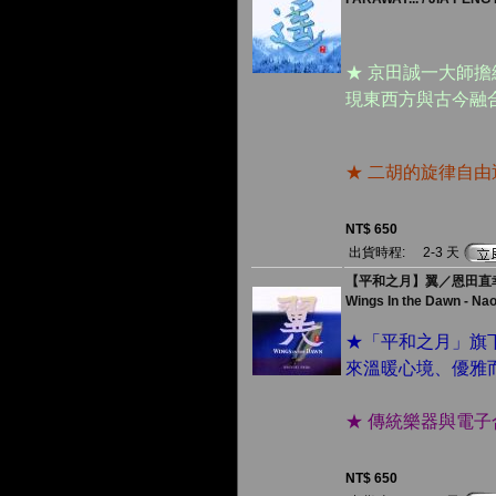
★ 京田誠一大師
現東西方與古今融
★ 二胡的旋律自
NT$ 650
出貨時程:
2-3 天
【平和之月】翼／恩田直
Wings In the Dawn - Na
★「平和之月」旗
來溫暖心境、優雅
★ 傳統樂器與電
NT$ 650