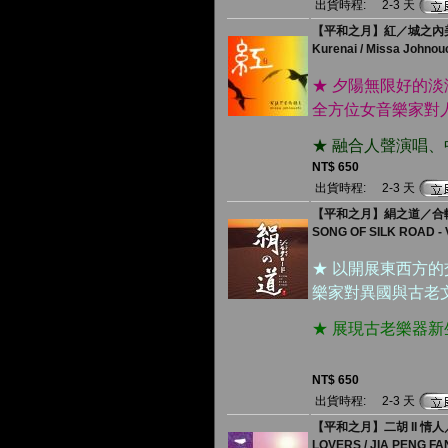
出貨時程:
2-3 天
【平和之月】紅／城之內
Kurenai / Missa Johnou
★ 夕陽無限好的
全方位女音樂家對
★ 融合人聲演唱
NT$ 650
出貨時程:
2-3 天
【平和之月】絹之道／合
SONG OF SILK ROAD - V
★ 以開展東西方
樂家對異國與古老
★ 展現古老樂器
NT$ 650
出貨時程:
2-3 天
【平和之月】二胡 II 情
LOVERS / JIA PENG FA