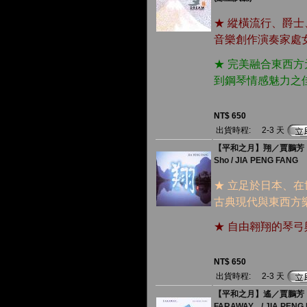
★ 縱橫流行、爵
音樂創作演奏家處
★ 完美融合東西
到鋼琴情感魅力之
NT$ 650
出貨時程:
2-3 天
【平和之月】翔／賈鵬芳
Sho / JIA PENG FANG
★ 立足於日本、
古典現代與東西方
★ 自由翱翔的琴
NT$ 650
出貨時程:
2-3 天
【平和之月】遙／賈鵬芳
FARAWAY... / JIA PENG