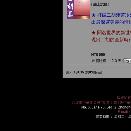
( 線上試聽 )
★ 打破二胡淒苦
出最深邃美麗的情
★ 聞名世界的新
現出二胡的全新時
NT$ 650
出貨時程:
2-3 天
顯示
1
到
15
(共
83
個商品)
版權所有 2
台北市中華路 2 段 75 巷 6 號 ( 近中華路
No. 6, Lane 75, Sec. 2, Zhongh
E-mail
營業時間： 星期二～星期