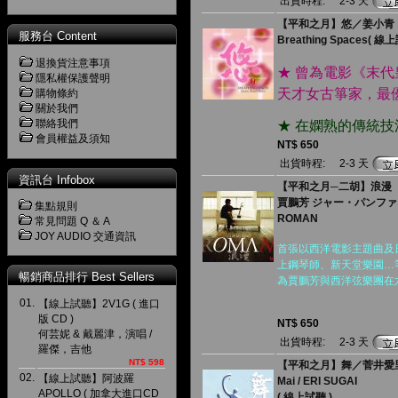
出貨時程:
2-3 天
【平和之月】悠／姜小青
服務台 Content
Breathing Spaces( 線
退換貨注意事項
★ 曾為電影《末
隱私權保護聲明
天才女古箏家，最
購物條約
關於我們
聯絡我們
★ 在嫻熟的傳統
會員權益及須知
NT$ 650
出貨時程:
2-3 天
資訊台 Infobox
【平和之月─二胡】浪漫
賈鵬芳 ジャー・パンフ
集點規則
ROMAN
常見問題 Q ＆ A
JOY AUDIO 交通資訊
首張以西洋電影主題曲及
上鋼琴師、新天堂樂園…
暢銷商品排行 Best Sellers
為賈鵬芳與西洋弦樂團在
01.
【線上試聽】2V1G ( 進口
版 CD )
NT$ 650
何芸妮 & 戴麗津，演唱 /
出貨時程:
2-3 天
羅傑，吉他
NT$ 598
【平和之月】舞／菅井愛
02.
【線上試聽】阿波羅
Mai / ERI SUGAI
APOLLO ( 加拿大進口CD
( 線上試聽 )