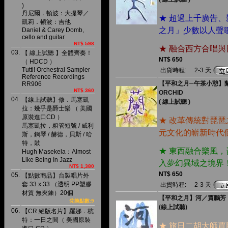
)
丹尼爾．頓波：大提琴／
★ 超過上千廣告
凱莉．頓波：吉他
之月」少數以人聲
Daniel & Carey Domb,
cello and guitar
NT$ 598
★ 融合西方合唱
03.
【 線上試聽 】全體齊奏！
NT$ 650
（ HDCD ）
Tutti! Orchestral Sampler
出貨時程:
2-3 天
Reference Recordings
【平和之月─午茶小憩】
RR906
NT$ 360
ORCHID
04.
【線上試聽】修．馬塞凱
( 線上試聽 )
拉：幾乎是爵士樂 （ 美國
原裝進口CD ）
★ 改革傳統對琵
馬塞凱拉，粗管短號 / 威利
元文化的嶄新時代
斯，鋼琴 / 赫德，貝斯 / 哈
特，鼓
★ 東西融合樂風
Hugh Masekela：Almost
Like Being In Jazz
入夢幻異域之境界
NT$ 1,380
NT$ 650
05.
【點數商品】台製唱片外
套 33 x 33 （透明 PP塑膠
出貨時程:
2-3 天
材質 無夾鍊）20個
【平和之月】河／賈鵬芳
兌換點數:9
(線上試聽)
06.
【CR 絕版名片】羅娜．杭
特：一日之間（ 美國原裝
★ 旅日二胡大師