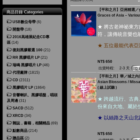
【平和之月】亞洲精選／
商品目錄 Categories
Graces of Asia – Variou
USB數位母帶
(6)
★ 將古老神祕東
開盤帶
(18)
符，讓傳統音樂也
2016高雄展紀念CD專
區
(14)
★ 五位最能代表
復刻黑膠嚴選 100
(21)
RR 黑膠唱片 LP
(21)
NT$ 650
瑞鳴 黑膠唱片 LP
(46)
出貨時程:
2-3 天
代理廠牌
(1815)
【平和之月】華／城之內
CD
(2311)
Asian Blossoms / Missa
黑膠唱片 LP
(1864)
( 線上試聽 )
音響喇叭、黑膠唱盤，唱頭
★ 跨越流行、古
及周邊
(31)
份來自大地、屬於
SACD
(512)
XRCD
(34)
★ 以絲路之天山
雜誌，書籍，相關精品
(69)
點數商品
(214)
NT$ 650
贈品區
(2)