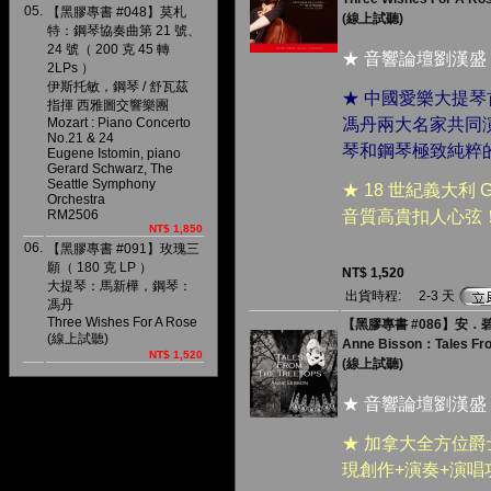
05.
【黑膠專書 #048】莫札
(線上試聽)
特：鋼琴協奏曲第 21 號、
24 號（ 200 克 45 轉
★ 音響論壇劉漢盛
2LPs ）
伊斯托敏，鋼琴 / 舒瓦茲
★ 中國愛樂大提
指揮 西雅圖交響樂團
Mozart : Piano Concerto
馮丹兩大名家共同
No.21 & 24
琴和鋼琴極致純粹
Eugene Istomin, piano
Gerard Schwarz, The
Seattle Symphony
★ 18 世紀義大利 
Orchestra
RM2506
音質高貴扣人心弦
NT$ 1,850
06.
【黑膠專書 #091】玫瑰三
願（ 180 克 LP ）
NT$ 1,520
大提琴：馬新樺，鋼琴：
出貨時程:
2-3 天
馮丹
Three Wishes For A Rose
【黑膠專書 #086】安．碧
(線上試聽)
Anne Bisson：Tales From
NT$ 1,520
(線上試聽)
★ 音響論壇劉漢盛
★ 加拿大全方位
現創作+演奏+演