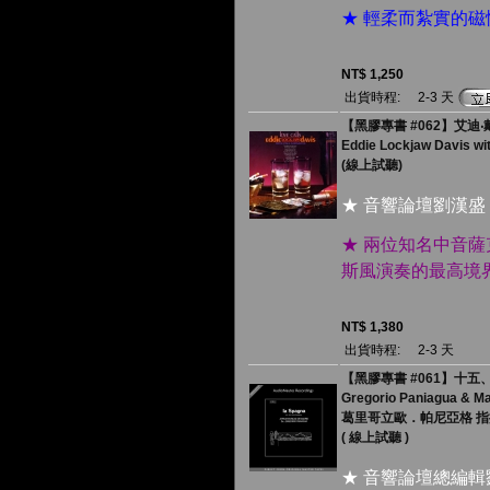
★ 輕柔而紮實的
NT$ 1,250
出貨時程:
2-3 天
【黑膠專書 #062】艾迪‧
Eddie Lockjaw Davis wi
(線上試聽)
★ 音響論壇劉漢盛
★ 兩位知名中音
斯風演奏的最高境
NT$ 1,380
出貨時程:
2-3 天
【黑膠專書 #061】十五、十
Gregorio Paniagua & Ma
葛里哥立歐．帕尼亞格 指
( 線上試聽 )
★ 音響論壇總編輯