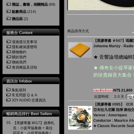
雜誌，書籍，相關精品
(69)
點數商品
(214)
贈品區
(2)
商品排序方式
服務台 Content
【黑膠專書 ＃047】瑪爾茨
退換貨注意事項
Johanna Martzy - Radio
隱私權保護聲明
購物條約
★ 音響論壇總編輯
關於我們
聯絡我們
會員權益及須知
★ 傳奇女小提琴家瑪
的珍貴錄音大集合
資訊台 Infobox
集點規則
NT$ 29,500
NT$ 21,800
常見問題 Q ＆ A
出貨時程:
2-3 天
JOY AUDIO 交通資訊
【黑膠專書 #095】《CR
亞布拉凡尼爾 指揮 猶他
暢銷商品排行 Best Sellers
Varese : Ameriques
Conductor : Maurice A
01.
【黑膠專書 #017】德弗札
✯ Classic Records Sea
克：小提琴協奏曲 + 葛拉
茲諾夫：小提琴協奏曲 (