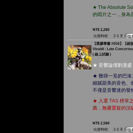
★ The Absol
的唱片之一，身為
NT$ 2,280
出貨時程:
2-3 天
【黑膠專書 #058】【絕
Vivaldi : Lute Concertos
( 線上試聽 )
★ 音響論壇劉漢盛
★ 難得一見的巴
細膩甜美的音色、
不僅是音響迷的發
★ 入選 TAS 榜單之
薦，無庸置疑的頂
NT$ 2,580
出貨時程:
2-3 天