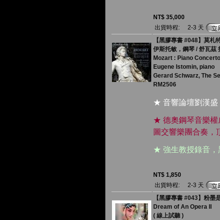
NT$ 35,000
出貨時程:
2-3 天
【黑膠專書 #048】莫札特：
伊斯托敏，鋼琴 / 舒瓦茲
Mozart : Piano Concert
Eugene Istomin, piano
Gerard Schwarz, The S
RM2506
★ 音響論壇劉漢盛
★ 德奧鋼琴音樂
圖交響樂團合奏，
★ 強生教授錄音
NT$ 1,850
出貨時程:
2-3 天
【黑膠專書 #043】粉墨是夢Ⅱ 
Dream of An Opera II
( 線上試聽 )