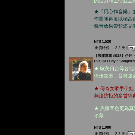
的活力和生命並且
★「用心作音樂」
作團隊再度以極富
錄音效果帶領您見
NT$ 1,520
出貨時程:
2-3 天
【黑膠專書 #038】伊娃・
Eva Cassidy：Songbird
★ 歐美日台等各
俱佳銘盤，音響迷
★ 傳奇女歌手伊
無法抗拒的多首經
★ 黑膠音色更為
珍藏！
NT$ 1,080
出貨時程:
2-3 天