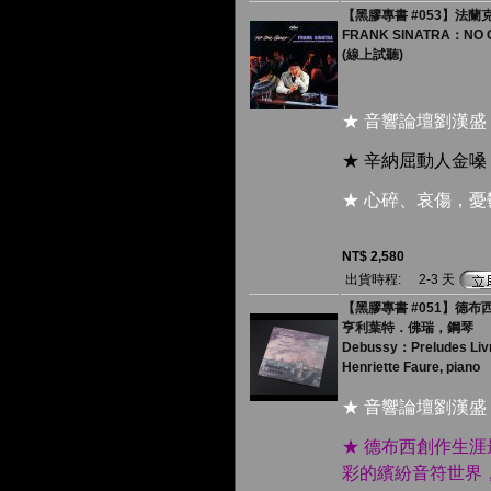
【黑膠專書 #053】法蘭克
FRANK SINATRA：NO 
(線上試聽)
★ 音響論壇劉漢盛
★ 辛納屈動人金
★ 心碎、哀傷，
NT$ 2,580
出貨時程:
2-3 天
【黑膠專書 #051】德布西：
亨利葉特．佛瑞，鋼琴
Debussy：Preludes Liv
Henriette Faure, piano
★ 音響論壇劉漢盛
★ 德布西創作生
彩的繽紛音符世界