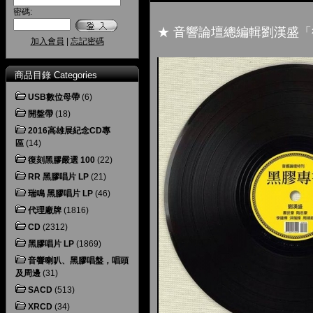
密碼:
★ 音響論壇總編輯劉漢盛「
加入會員
|
忘記密碼
商品目錄 Categories
USB數位母帶
(6)
開盤帶
(18)
2016高雄展紀念CD專
區
(14)
復刻黑膠嚴選 100
(22)
RR 黑膠唱片 LP
(21)
瑞鳴 黑膠唱片 LP
(46)
代理廠牌
(1816)
CD
(2312)
黑膠唱片 LP
(1869)
音響喇叭、黑膠唱盤，唱頭
及周邊
(31)
SACD
(513)
XRCD
(34)