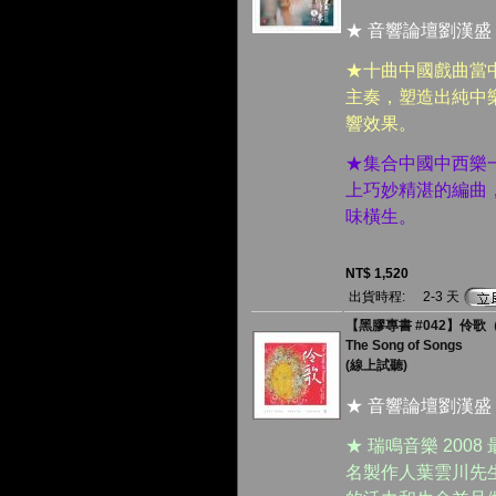
★ 音響論壇劉漢盛
★十曲中國戲曲當
主奏，塑造出純中
響效果。
★集合中國中西樂
上巧妙精湛的編曲
味橫生。
NT$ 1,520
出貨時程:
2-3 天
【黑膠專書 #042】伶歌（1
The Song of Songs
(線上試聽)
★ 音響論壇劉漢盛
★ 瑞鳴音樂 20
名製作人葉雲川先