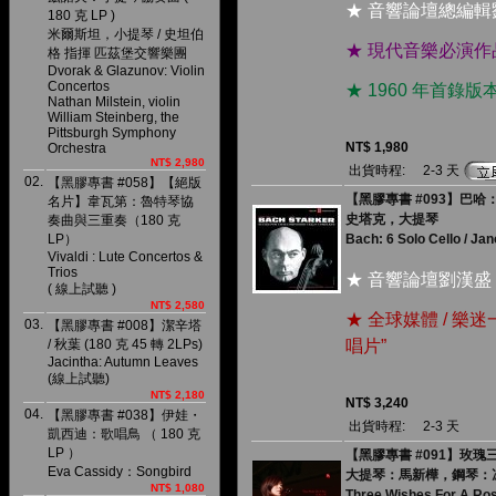
★ 音響論壇總編輯
180 克 LP )
米爾斯坦，小提琴 / 史坦伯
★ 現代音樂必演
格 指揮 匹茲堡交響樂團
Dvorak & Glazunov: Violin
Concertos
★ 1960 年首
Nathan Milstein, violin
William Steinberg, the
Pittsburgh Symphony
NT$ 1,980
Orchestra
NT$ 2,980
出貨時程:
2-3 天
02.
【黑膠專書 #058】【絕版
【黑膠專書 #093】巴哈：6
名片】韋瓦第：魯特琴協
史塔克，大提琴
奏曲與三重奏（180 克
LP）
Bach: 6 Solo Cello / Ja
Vivaldi : Lute Concertos &
Trios
★ 音響論壇劉漢盛
( 線上試聽 )
NT$ 2,580
★ 全球媒體 / 樂
03.
【黑膠專書 #008】潔辛塔
/ 秋葉 (180 克 45 轉 2LPs)
唱片”
Jacintha: Autumn Leaves
(線上試聽)
NT$ 2,180
NT$ 3,240
04.
【黑膠專書 #038】伊娃・
出貨時程:
2-3 天
凱西迪：歌唱鳥 （ 180 克
LP ）
【黑膠專書 #091】玫瑰三願
Eva Cassidy：Songbird
大提琴：馬新樺，鋼琴：
NT$ 1,080
Three Wishes For A Ro