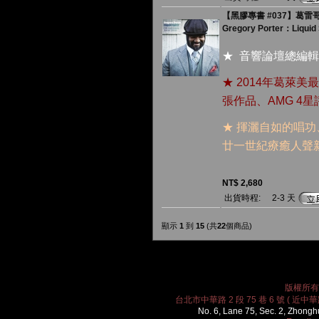
【黑膠專書 #037】葛雷哥
Gregory Porter：Liquid Sp
★ 音響論壇總編輯
★ 2014年葛萊美
張作品、AMG 4
★ 揮灑自如的唱
廿一世紀療癒人聲
NT$ 2,680
出貨時程:
2-3 天
顯示
1
到
15
(共
22
個商品)
版權所有 2
台北市中華路 2 段 75 巷 6 號 ( 近中華路
No. 6, Lane 75, Sec. 2, Zhongh