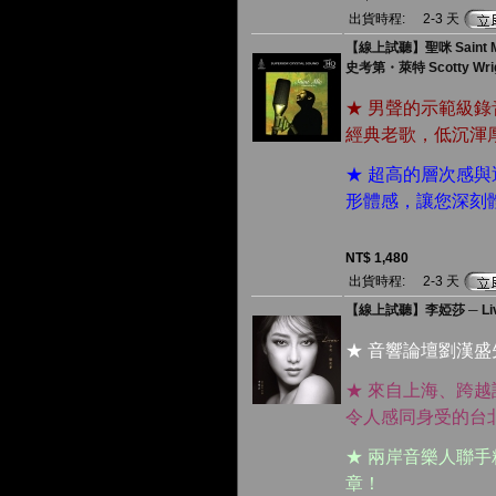
出貨時程:
2-3 天
【線上試聽】聖咪 Saint Mi
史考第・萊特 Scotty Wri
★ 男聲的示範級
經典老歌，低沉渾
★ 超高的層次感
形體感，讓您深刻
NT$ 1,480
出貨時程:
2-3 天
【線上試聽】李婭莎 ─ Live
★ 音響論壇劉漢盛
★ 來自上海、跨
令人感同身受的台
★ 兩岸音樂人聯
章！