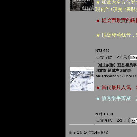
★ 加拿大全方位
現創作+演奏+演
★ 輕柔而紮實的
★ 頂級發燒錄音
NT$ 650
出貨時程:
2-3 天
【線上試聽】亞基‧里桑寧：尤西
四重奏 與 戴夫‧利伯曼
Aki Rissanen：Jussi Le
★ 當代最具人氣
★ 優秀樂手齊聚
NT$ 1,780
出貨時程:
2-3 天
顯示
1
到
14
(共
14
個商品)