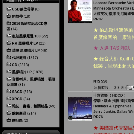
Leonard Bernstein: Var
Minnesota Orchestra / E
USB數位母帶
(6)
大植英次 指揮 明尼蘇達
開盤帶
(18)
RR87
2016高雄展紀念CD專
區
(14)
★ 伯恩斯坦嫡傳
復刻黑膠嚴選 100
(22)
首度錄音的「康迪
RR 黑膠唱片 LP
(21)
★ 入選 TAS 雜
瑞鳴 黑膠唱片 LP
(46)
代理廠牌
(1817)
★ 錄音大師 Keit
CD
(2313)
錄製，呈現出超大
黑膠唱片 LP
(1870)
音響喇叭、黑膠唱盤，唱頭
NT$ 550
及周邊
(31)
出貨時程:
2-3 天
SACD
(513)
十彩管樂（ HDCD ）
XRCD
(34)
傑瑞・瓊金 指揮 達拉斯
雜誌，書籍，相關精品
(69)
Holidays & Epiphanies 
Jerry Junkin, Dallas W
點數商品
(214)
RR76
贈品區
(2)
★ 美國當代管樂