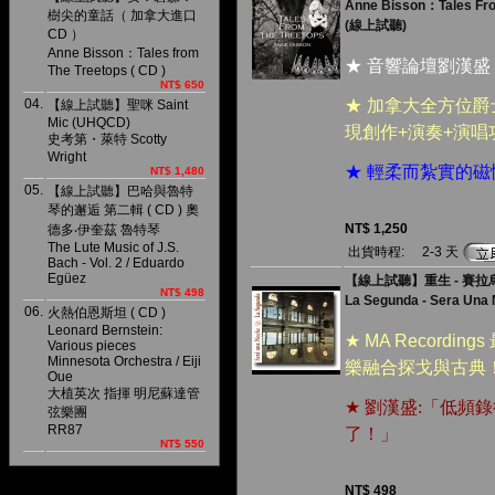
Anne Bisson：Tales From
樹尖的童話（ 加拿大進口
(線上試聽)
CD ）
Anne Bisson：Tales from
★ 音響論壇劉漢盛
The Treetops ( CD )
NT$ 650
04.
★ 加拿大全方位
【線上試聽】聖咪 Saint
Mic (UHQCD)
現創作+演奏+演
史考第・萊特 Scotty
Wright
★ 輕柔而紮實的
NT$ 1,480
05.
【線上試聽】巴哈與魯特
琴的邂逅 第二輯 ( CD ) 奧
NT$ 1,250
德多‧伊奎茲 魯特琴
The Lute Music of J.S.
出貨時程:
2-3 天
Bach - Vol. 2 / Eduardo
Egüez
【線上試聽】重生 - 賽拉
NT$ 498
La Segunda - Sera Una
06.
火熱伯恩斯坦 ( CD )
Leonard Bernstein:
★ MA Recor
Various pieces
Minnesota Orchestra / Eiji
樂融合探戈與古典
Oue
大植英次 指揮 明尼蘇達管
★
劉漢盛:「低頻
弦樂團
RR87
了
！」
NT$ 550
NT$ 498