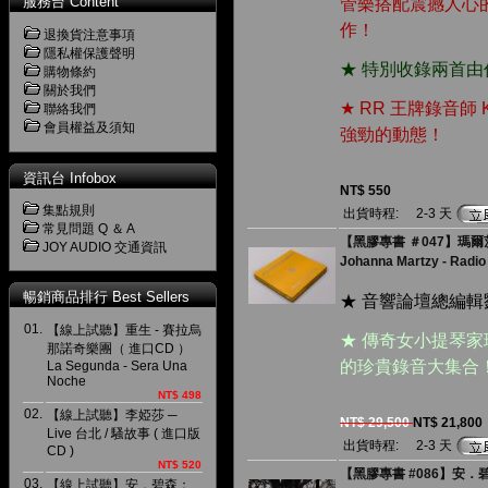
服務台 Content
管樂搭配震撼人心
作！
退換貨注意事項
隱私權保護聲明
★ 特別收錄兩首
購物條約
關於我們
★ RR 王牌錄音師 K
聯絡我們
會員權益及須知
強勁的動態！
資訊台 Infobox
NT$ 550
集點規則
出貨時程:
2-3 天
常見問題 Q ＆ A
【黑膠專書 ＃047】瑪爾茨
JOY AUDIO 交通資訊
Johanna Martzy - Radio
暢銷商品排行 Best Sellers
★ 音響論壇總編輯
01.
【線上試聽】重生 - 賽拉烏
★ 傳奇女小提琴家瑪
那諾奇樂團（ 進口CD ）
的珍貴錄音大集合
La Segunda - Sera Una
Noche
NT$ 498
02.
【線上試聽】李婭莎 ─
NT$ 29,500
NT$ 21,800
Live 台北 / 騷故事 ( 進口版
出貨時程:
2-3 天
CD )
NT$ 520
【黑膠專書 #086】安．碧
03.
【線上試聽】安．碧森：