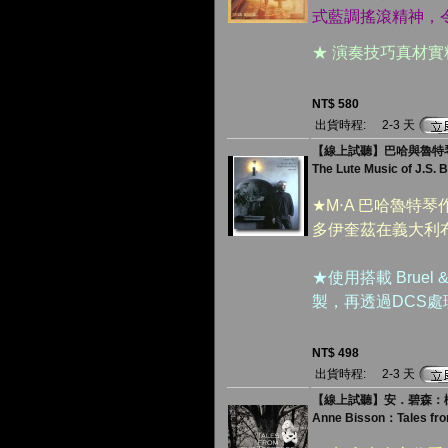
式藍調搖滾精神，
★ 演奏技巧真材
NT$ 580
出貨時程:
2-3 天
【線上試聽】巴哈與魯特琴的
The Lute Music of J.S. B
★M‧A 巴哈魯特
多伊奎茲在義大利
★使用搭載 Bruel
製，再透過DCS
NT$ 498
出貨時程:
2-3 天
【線上試聽】安．碧森：樹
Anne Bisson：Tales from