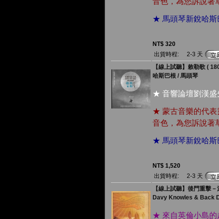
音色，為您訴說著
★ 馬頭琴新銳哈
NT$ 320
出貨時程:
2-3 天
【線上試聽】敕勒歌 ( 180 
哈斯巴根 / 馬頭琴
★ 音響論壇劉漢
★ 蒙古音樂的代
音色，為您訴說著
★ 馬頭琴新銳哈
NT$ 1,520
出貨時程:
2-3 天
【線上試聽】後門重擊－滾開 
Davy Knowles & Back D
★ 來自英倫小島的