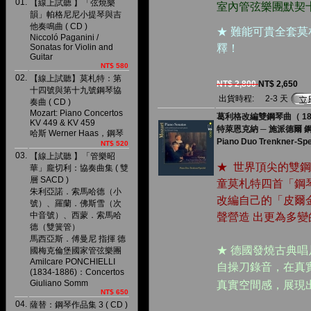
01.
【線上試聽 】「弦燒樂
室內管弦樂團默契
韻」帕格尼尼小提琴與吉
他奏鳴曲 ( CD )
★ 難能可貴全套
Niccoló Paganini /
Sonatas for Violin and
釋！
Guitar
NT$ 580
02.
【線上試聽】莫札特：第
NT$ 2,800
NT$ 2,650
十四號與第十九號鋼琴協
出貨時程:
2-3 天
奏曲 ( CD )
Mozart: Piano Concertos
葛利格改編雙鋼琴曲（ 180 
KV 449 & KV 459
特萊恩克納 ─ 施派德爾 
哈斯 Werner Haas，鋼琴
Piano Duo Trenkner-Spe
NT$ 520
03.
【線上試聽 】「管樂昭
★ 世界頂尖的雙
華」龐切利：協奏曲集 ( 雙
層 SACD )
童莫札特四首「鋼
朱利亞諾．索馬哈德（小
改編自己的「皮爾
號）、羅蘭．佛斯雪（次
中音號）、西蒙．索馬哈
聲營造 出更為多
德（雙簧管）
馬西亞斯．傅曼尼 指揮 德
★ 德國發燒古典唱片廠 
國梅克倫堡國家管弦樂團
Amilcare PONCHIELLI
自操刀錄音，在真
(1834-1886)：Concertos
Giuliano Somm
真實空間感，展現
NT$ 650
04.
薩替：鋼琴作品集 3 ( CD )