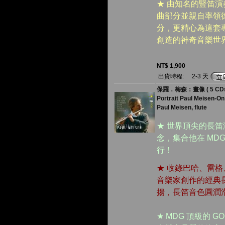
★ 由知名的豎笛
曲部分並親自率領
分，更精心為這套
創造的神奇音樂世
NT$ 1,900
出貨時程:
2-3 天
保羅．梅森：畫像 ( 5 CDs
Portrait Paul Meisen-On
Paul Meisen, flute
★ 世界頂尖的長
念，集合他在 MD
行！
★ 收錄巴哈、雷
音樂家創作的經典
揚，長笛音色圓潤
★ MDG 頂級的 