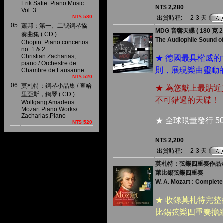
Erik Satie: Piano Music
NT$ 2,280
Vol. 3
NT$ 580
出貨時程:
2-3 天
05.
蕭邦：第一、二號鋼琴協
MDG 音響天碟 ( 180 克 2L
奏曲集 ( CD )
The Audiophile Sound o
Chopin: Piano concertos
no. 1 & 2
Christian Zacharias,
★ 德國最具權威
piano / Orchestre de
則，展現樂曲靈動
Chambre de Lausanne
NT$ 520
06.
莫札特：鋼琴小品集 / 查哈
★ 為您獻上最貼
里亞斯，鋼琴 ( CD )
不可錯過的天碟！
Wolfgang Amadeus
Mozart:Piano Works/
Zacharias,Piano
★ 全球限量發行 5
NT$ 520
NT$ 2,200
出貨時程:
2-3 天
莫札特：弦樂四重奏作品全
萊比錫弦樂四重奏
W. A. Mozart : Complete 
★ 收錄莫札特完
比錫弦樂四重奏擔