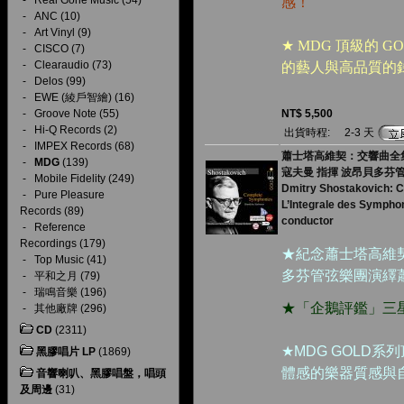
-
Real Gone Music
(54)
感！
-
ANC
(10)
-
Art Vinyl
(9)
★
MDG 頂級的 
-
CISCO
(7)
-
Clearaudio
(73)
的藝人與高品質的
-
Delos
(99)
-
EWE (綾戶智繪)
(16)
-
Groove Note
(55)
NT$ 5,500
-
Hi-Q Records
(2)
出貨時程:
2-3 天
-
IMPEX Records
(68)
蕭士塔高維契：交響曲全集（
-
MDG
(139)
寇夫曼 指揮 波昂貝多芬
-
Mobile Fidelity
(249)
Dmitry Shostakovich: C
-
Pure Pleasure
L’Integrale des Symph
Records
(89)
conductor
-
Reference
Recordings
(179)
★紀念蕭士塔高維
-
Top Music
(41)
多芬管弦樂團演繹蕭
-
平和之月
(79)
-
瑞鳴音樂
(196)
★「企鵝評鑑」三
-
其他廠牌
(296)
CD
(2311)
★MDG GOLD
黑膠唱片 LP
(1869)
體感的樂器質感與
音響喇叭、黑膠唱盤，唱頭
及周邊
(31)