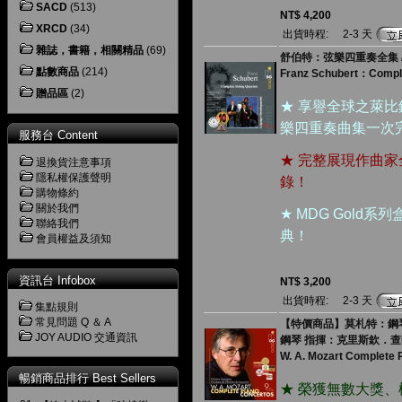
SACD
(513)
NT$ 4,200
XRCD
(34)
出貨時程:
2-3 天
雜誌，書籍，相關精品
(69)
舒伯特：弦樂四重奏全集 / 
點數商品
(214)
Franz Schubert：Comple
贈品區
(2)
★ 享譽全球之萊
樂四重奏曲集一次
服務台 Content
★ 完整展現作曲
退換貨注意事項
隱私權保護聲明
錄！
購物條約
關於我們
★ MDG Gold
聯絡我們
典！
會員權益及須知
資訊台 Infobox
NT$ 3,200
出貨時程:
2-3 天
集點規則
常見問題 Q ＆ A
【特價商品】莫札特：鋼琴協
JOY AUDIO 交通資訊
鋼琴 指揮：克里斯欽．
W. A. Mozart Complete 
暢銷商品排行 Best Sellers
★ 榮獲無數大獎