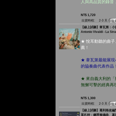
人與高品質的錄音
NT$ 1,720
出貨時程:
2-3 天
【線上試聽】韋瓦第：小提
Antonio Vivaldi - La St
★ 悅耳動聽的曲子、
薦！
★ 韋瓦第最能展
的協奏曲代表作品
★ 來自義大利的
無懈可擊的經典再
NT$ 1,300
出貨時程:
2-3 天
【線上試聽】葛利格改編雙鋼
莫札特：鋼琴奏鳴曲、葛