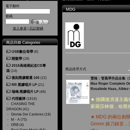
電子郵件:
MDG
密碼:
加入會員
|
忘記密碼
商品目錄 Categories
USB數位母帶
(6)
開盤帶
(18)
2016高雄展紀念CD專
商品排序方式
區
(14)
復刻黑膠嚴選 100
(22)
雷格：管風琴作品全集（14
Max Reger Complete O
RR 黑膠唱片 LP
(21)
Rosalinde Haas, Albiez
瑞鳴 黑膠唱片 LP
(46)
代理廠牌
(1816)
★
德國後浪漫主義
-
CHASING THE
家羅莎林德．哈斯
DRAGON
(41)
-
Gloriæ Dei Cantores
(19)
★
MDG
的兩位創
-
M・A
(75)
Grimm
操刀錄音，
-
ORB
(4)