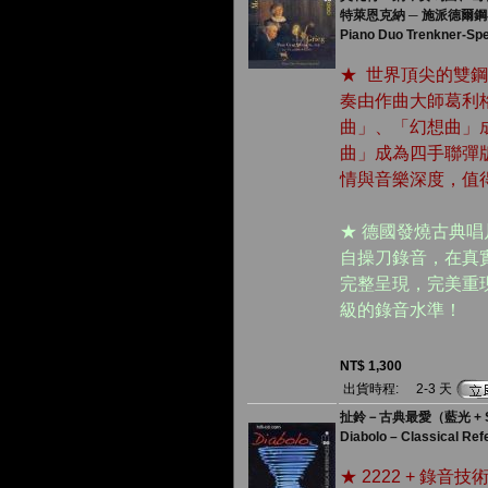
特萊恩克納 ─ 施派德爾
Piano Duo Trenkner-Spe
★ 世界頂尖的雙鋼琴組合 
奏由作曲大師葛利
曲」、「幻想曲」
曲」成為四手聯彈
情與音樂深度，值
★ 德國發燒古典唱片廠 
自操刀錄音，在真
完整呈現，完美重
級的錄音水準！
NT$ 1,300
出貨時程:
2-3 天
扯鈴－古典最愛（藍光 + 
Diabolo – Classical Re
★ 2222 + 