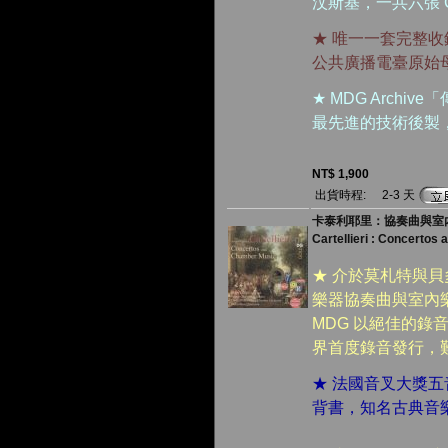
汶斯基，一共六張
★ 唯一一套完整收
公共廣播電臺原始
★ MDG Arch
最先進的技術後製
NT$ 1,900
出貨時程:
2-3 天
卡泰利耶里：協奏曲與室內
Cartellieri : Concerto
★ 介於莫札特與
樂器協奏曲與室內
MDG 以絕佳的
界首度錄音發行，
★ 法國音叉大獎
背書，知名古典音