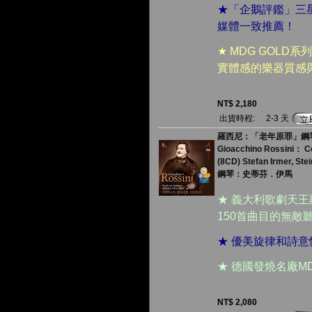
★「企鵝評鑑」三星
媒體一致推薦！
★ MDG GOL
實體感的樂器質感
NT$ 2,180
出貨時程:
2-3 天
羅西尼：「老年原罪」鋼琴獨奏
Gioacchino Rossini： Co
(8CD) Stefan Irmer, St
鋼琴：史蒂芬．伊馬
★ 義大利歌劇天
150首曲目的無敵
★ 優美旋律和詩
★ 德國發燒名廠M
NT$ 2,080