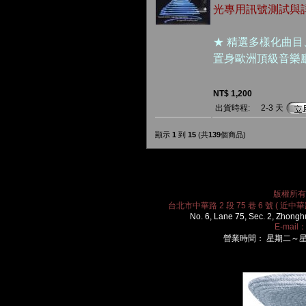
光專用訊號測試與
★ 精選多樣化曲
置身歐洲頂級音樂
NT$ 1,200
出貨時程:
2-3 天
顯示
1
到
15
(共
139
個商品)
版權所有 2
台北市中華路 2 段 75 巷 6 號 ( 近中華路
No. 6, Lane 75, Sec. 2, Zhongh
E-mail
營業時間： 星期二～星期