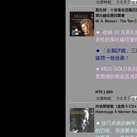
出貨時程:
2-3 天
莫札特：十首著名弦樂四重
萊比錫弦樂四重奏
W. A. Mozart : The Ten 
★ 收錄 10 首
表性的萊比錫弦樂
★ 「企鵝評鑑」三星
媒體一致推薦！
★ MDG GOL
實體感的樂器質感
NT$ 1,980
出貨時程:
2-3 天
向哈斯致敬（盒裝 6 CD
Hommage À Werner Ha
★ 技巧卓絕的鋼
的巴哈、浪漫樂派