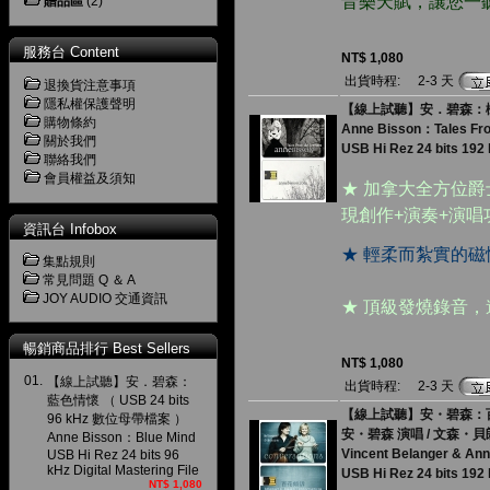
音樂天賦，讓您一
贈品區
(2)
服務台 Content
NT$ 1,080
出貨時程:
2-3 天
退換貨注意事項
隱私權保護聲明
【線上試聽】安．碧森：樹尖的童
購物條約
Anne Bisson：Tales Fro
關於我們
USB Hi Rez 24 bits 192 
聯絡我們
會員權益及須知
★ 加拿大全方位
現創作+演奏+演
資訊台 Infobox
★ 輕柔而紮實的
集點規則
常見問題 Q ＆ A
JOY AUDIO 交通資訊
★ 頂級發燒錄音
暢銷商品排行 Best Sellers
NT$ 1,080
01.
【線上試聽】安．碧森：
出貨時程:
2-3 天
藍色情懷 （ USB 24 bits
【線上試聽】安・碧森：百花傾訴
96 kHz 數位母帶檔案 ）
安・碧森 演唱 / 文森・
Anne Bisson：Blue Mind
Vincent Belanger & An
USB Hi Rez 24 bits 96
kHz Digital Mastering File
USB Hi Rez 24 bits 192 
NT$ 1,080