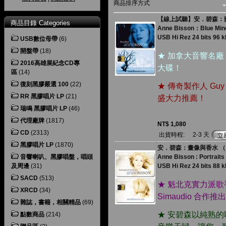
商品排序方式
【線上試聽】安．碧森：藍色情懷
商品目錄 Categories
Anne Bisson：Blue Min
USB Hi Rez 24 bits 96 kH
USB數位母帶
(6)
開盤帶
(18)
★ 加拿大音響名廠 
2016高雄展紀念CD專
大碟！
區
(14)
復刻黑膠嚴選 100
(22)
★ 傳奇製作人 Gu
RR 黑膠唱片 LP
(21)
盛大力推薦！
瑞鳴 黑膠唱片 LP
(46)
代理廠牌
(1817)
NT$ 1,080
CD
(2313)
出貨時程:
2-3 天
黑膠唱片 LP
(1870)
安．碧森：畫像與香水 （ USB
音響喇叭、黑膠唱盤，唱頭
Anne Bisson : Portrait
及周邊
(31)
USB Hi Rez 24 bits 88 kH
SACD
(513)
★ 魁北克實力派
XRCD
(34)
Simaudio 合
雜誌，書籍，相關精品
(69)
★ 安碧森以純熟
點數商品
(214)