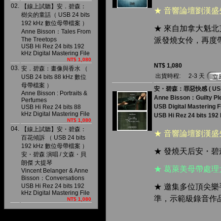
02.
【線上試聽】安．碧森：
★ 音響論壇劉漢
樹尖的童話（ USB 24 bits
192 kHz 數位母帶檔案 ）
★ 來自加拿大魁
Anne Bisson：Tales From
The Treetops
派發燒女伶，再度
USB Hi Rez 24 bits 192
kHz Digital Mastering File
NT$ 1,080
NT$ 1,080
03.
安．碧森：畫像與香水 （
出貨時程:
2-3 天
USB 24 bits 88 kHz 數位
母帶檔案 ）
安・碧森：罪惡快感 ( USB 2
Anne Bisson : Portraits &
Anne Bisson：Guilty Pl
Perfumes
USB Digital Mastering F
USB Hi Rez 24 bits 88
kHz Digital Mastering File
USB Hi Rez 24 bits 192 
NT$ 1,080
04.
【線上試聽】安・碧森：
★ 音響論壇劉漢
百花傾訴 （ USB 24 bits
192 kHz 數位母帶檔案 ）
★ 發燒天后安・
安・碧森 演唱 / 文森・貝
朗傑 大提琴
★ 葛萊美母帶處
Vincent Belanger & Anne
Bisson：Conversations
USB Hi Rez 24 bits 192
★ 邀集多位頂尖
kHz Digital Mastering File
準，示範級錄音作
NT$ 1,080