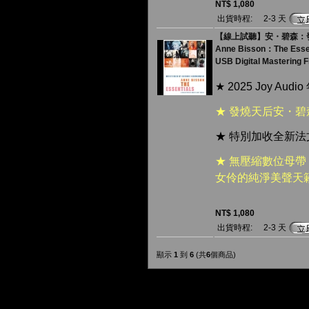
NT$ 1,080
出貨時程:
2-3 天
【線上試聽】安・碧森：發燒最精
Anne Bisson：The Esse
USB Digital Mastering Fi
★ 2025 Joy A
★ 發燒天后安・
★ 特別加收全新
★ 無壓縮數位母
女伶的純淨美聲天
NT$ 1,080
出貨時程:
2-3 天
顯示
1
到
6
(共
6
個商品)