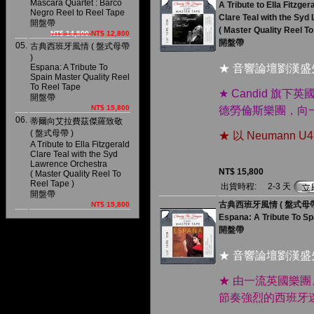
Mascara Quartet : Barco
A Tribute to Ella Fitzger
Negro Reel to Reel Tape
Clare Teal with the Sy
開盤帶
( Master Quality Reel To
NT$ 14,500
NT$ 12,800
開盤帶
05.
古典西班牙風情 ( 盤式母帶
)
Espana: A Tribute To
★ 音響論壇劉漢
Spain Master Quality Reel
To Reel Tape
★ Candid 
開盤帶
NT$ 15,800
德勞倫斯樂團，向
06.
蒂爾向艾拉費茲傑羅致敬
( 盤式母帶 )
★ 以 Neuman
A Tribute to Ella Fitzgerald
Clare Teal with the Syd
Lawrence Orchestra
NT$ 15,800
( Master Quality Reel To
Reel Tape )
出貨時程:
2-3 天
開盤帶
古典西班牙風情 ( 盤式母帶
NT$ 15,800
Espana: A Tribute To Sp
開盤帶
★ 音響論壇劉漢
★ 由一流英國樂
節奏強烈的西班牙