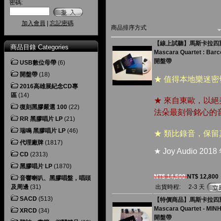
密碼:
加入會員
|
忘記密碼
商品排序方式
【線上試聽】馬斯卡拉四重奏
商品目錄 Categories
Mascara Quartet : Barc
開盤帶
USB數位母帶
(6)
開盤帶
(18)
★ 值得本地樂迷
2016高雄展紀念CD專
區
(14)
★ 來自東歐，以
復刻黑膠嚴選 100
(22)
法朵最刻
骨銘心的
RR 黑膠唱片 LP
(21)
瑞鳴 黑膠唱片 LP
(46)
★ 類比錄音，保
代理廠牌
(1817)
★ Joy Audio
CD
(2313)
黑膠唱片 LP
(1870)
NT$ 14,500
NT$ 12,800
音響喇叭、黑膠唱盤，唱頭
及周邊
(31)
出貨時程:
2-3 天
SACD
(513)
【特價商品】馬斯卡拉四重奏
Mascara Quartet - MIN
XRCD
(34)
開盤帶