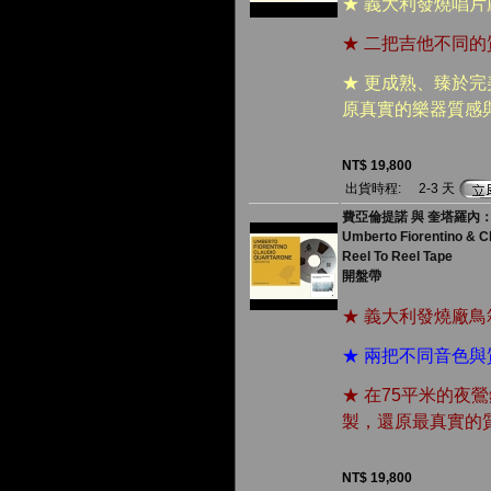
★ 義大利發燒唱
★ 二把吉他不同
★ 更成熟、臻於
原真實的樂器質感
NT$ 19,800
出貨時程:
2-3 天
費亞倫提諾 與 奎塔羅內：變
Umberto Fiorentino & C
Reel To Reel Tape
開盤帶
★ 義大利發燒廠
★ 兩把不同音色
★ 在75平米的夜
製，還原最真實的
NT$ 19,800