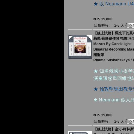
★ 以 Neumann
NT$ 15,800
出貨時程:
2-3 天
【線上試聽】燭光下的莫札特
莉瑪‧蘇珊絲佳雅 指揮 
Mozart By Candlelight
Binaural Recording Mast
開盤帶
Rimma Sushanskaya / T
★ 知名俄國小提
演奏讓您重回維也
★ 倫敦聖馬田教
★ Neumann
NT$ 15,800
出貨時程:
2-3 天
【線上試聽】奎汀‧柯林斯群