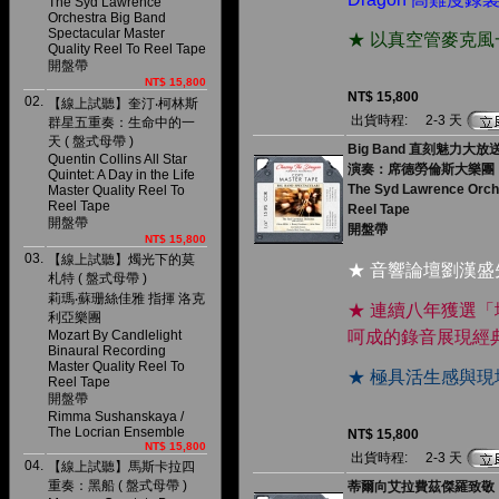
The Syd Lawrence
Orchestra Big Band
Spectacular Master
★ 以真空管麥克
Quality Reel To Reel Tape
開盤帶
NT$ 15,800
NT$ 15,800
02.
【線上試聽】奎汀‧柯林斯
出貨時程:
2-3 天
群星五重奏：生命中的一
天 ( 盤式母帶 )
Big Band 直刻魅力大放送
Quentin Collins All Star
演奏：席德勞倫斯大樂團
Quintet: A Day in the Life
The Syd Lawrence Orche
Master Quality Reel To
Reel Tape
Reel Tape
開盤帶
開盤帶
NT$ 15,800
03.
【線上試聽】燭光下的莫
★ 音響論壇劉漢
札特 ( 盤式母帶 )
莉瑪‧蘇珊絲佳雅 指揮 洛克
★ 連續八年獲選「地
利亞樂團
Mozart By Candlelight
呵成的錄音展現經
Binaural Recording
Master Quality Reel To
★ 極具活生感與
Reel Tape
開盤帶
Rimma Sushanskaya /
The Locrian Ensemble
NT$ 15,800
NT$ 15,800
出貨時程:
2-3 天
04.
【線上試聽】馬斯卡拉四
重奏：黑船 ( 盤式母帶 )
蒂爾向艾拉費茲傑羅致敬 (