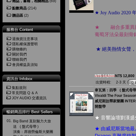
雜誌，書籍，相關精品
(69)
點數商品
(214)
★ Joy Audio 2
贈品區
(2)
★ 融合多重異國
服務台 Content
葡萄牙法朵最刻骨
退換貨注意事項
隱私權保護聲明
★ 絕美熱情女聲
購物條約
關於我們
聯絡我們
會員權益及須知
NT$ 14,500
NT$ 12,800
資訊台 Infobox
出貨時程:
2-3 天
集點規則
韋瓦第：四季 ( 盤式母帶 
常見問題 Q ＆ A
Vivaldi The Four Season
JOY AUDIO 交通資訊
威尼斯詮釋家樂團 INTERPR
開盤帶
暢銷商品排行 Best Sellers
★ 音響論壇劉漢
01.
Big Band 直刻魅力大放
送 ( 盤式母帶 )
★ 由威尼斯當地最具
演奏：席德勞倫斯大樂團
Dragon 高難