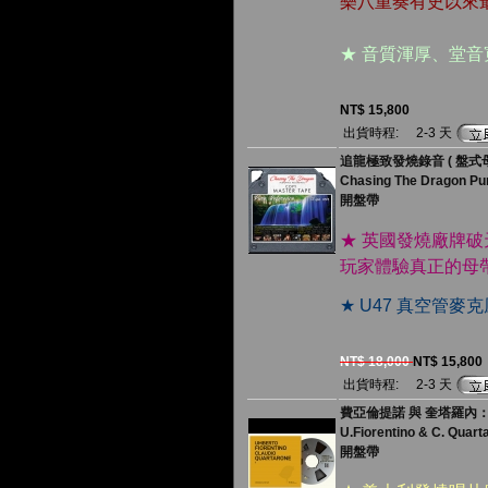
樂八重奏有史以來
★ 音質渾厚、堂
NT$ 15,800
出貨時程:
2-3 天
追龍極致發燒錄音 ( 盤式母
Chasing The Dragon Pur
開盤帶
★ 英國發燒廠牌破
玩家體驗真正的母
★ U47 真空管
NT$ 18,000
NT$ 15,800
出貨時程:
2-3 天
費亞倫提諾 與 奎塔羅內：貳
U.Fiorentino & C. Quart
開盤帶