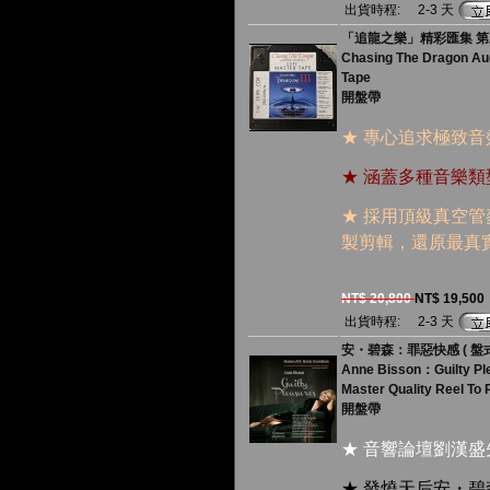
出貨時程:
2-3 天
「追龍之樂」精彩匯集 第三
Chasing The Dragon Audi
Tape
開盤帶
★ 專心追求極致
★ 涵蓋多種音樂
★ 採用頂級真空
製剪輯，還原最真
NT$ 20,800
NT$ 19,500
出貨時程:
2-3 天
安・碧森：罪惡快感 ( 盤式
Anne Bisson：Guilty Pl
Master Quality Reel To 
開盤帶
★ 音響論壇劉漢
★ 發燒天后安・