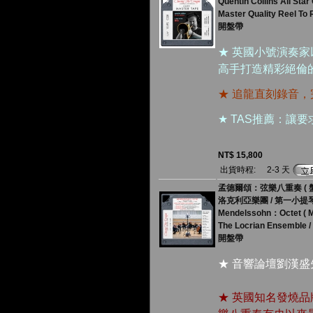
Quentin Collins All Star 
Master Quality Reel To 
開盤帶
★ 英國小號演奏
高手打造精彩絕倫
★ 追龍直刻錄音
★ TAS推薦：讓
NT$ 15,800
出貨時程:
2-3 天
孟德爾頌：弦樂八重奏 ( 
洛克利亞樂團 / 第一小
Mendelssohn：Octet ( Ma
The Locrian Ensemble / 
開盤帶
★ 音響論壇劉漢
★ 英國知名發燒