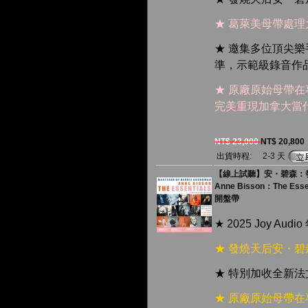
★ 葛萊美母帶處
★ 邀集多位頂尖
準，示範級錄音作
★ 原廠原始母帶
完美重現加拿大當
NT$ 23,000
NT$ 20,800
出貨時程:
2-3 天
【線上試聽】安・碧森：發燒
Anne Bisson：The Essent
開盤帶
★ 2025 Joy A
★ 發燒天后安・
★ 特別加收全新
★ 原廠原始母帶