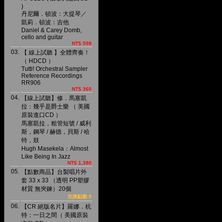
)
丹尼爾．頓波：大提琴／
凱莉．頓波：吉他
Daniel & Carey Domb,
cello and guitar
NT$ 598
03.
【 線上試聽 】全體齊奏！
（ HDCD ）
Tutti! Orchestral Sampler
Reference Recordings
RR906
NT$ 360
04.
【線上試聽】修．馬塞凱
拉：幾乎是爵士樂 （ 美國
原裝進口CD ）
馬塞凱拉，粗管短號 / 威利
斯，鋼琴 / 赫德，貝斯 / 哈
特，鼓
Hugh Masekela：Almost
Like Being In Jazz
NT$ 1,380
05.
【點數商品】台製唱片外
套 33 x 33 （透明 PP塑膠
材質 無夾鍊）20個
兌換點數:9
06.
【CR 絕版名片】羅娜．杭
特：一日之間（ 美國原裝