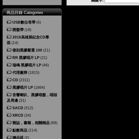
關鍵字:
商品目錄 Categories
USB數位母帶
(6)
開盤帶
(18)
2016高雄展紀念CD專
區
(14)
復刻黑膠嚴選 100
(21)
RR 黑膠唱片 LP
(21)
瑞鳴 黑膠唱片 LP
(46)
代理廠牌
(1815)
CD
(2311)
黑膠唱片 LP
(1864)
音響喇叭、黑膠唱盤，唱頭
及周邊
(31)
SACD
(512)
XRCD
(34)
雜誌，書籍，相關精品
(69)
點數商品
(214)
贈品區
(2)