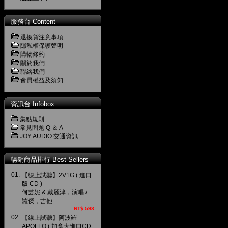
服務台 Content
退換貨注意事項
隱私權保護聲明
購物條約
關於我們
聯絡我們
會員權益及須知
資訊台 Infobox
集點規則
常見問題 Q ＆ A
JOY AUDIO 交通資訊
暢銷商品排行 Best Sellers
01.
【線上試聽】2V1G ( 進口
版 CD )
何芸妮 & 戴麗津，演唱 /
羅傑，吉他
NT$ 598
02.
【線上試聽】阿波羅
APOLLO ( 加拿大進口CD