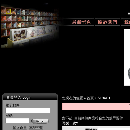
會員登入 Login
您現在的位置 »
首頁
»
SL94C1
電子郵件:
密碼:
對不起, 目前尚無商品符合您的搜尋要件.
再試一次?
加入會員
|
忘記密碼