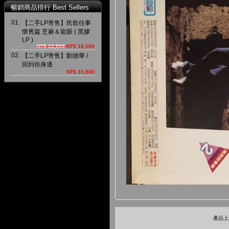
暢銷商品排行 Best Sellers
01.
【二手LP寄售】民歌往事
懷舊篇 芝麻＆龍眼 ( 黑膠
LP )
NT$ 22,500
NT$ 18,000
02.
【二手LP寄售】劉德華 /
回到你身邊
NT$ 10,800
產品上架