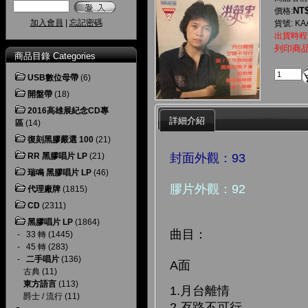
NT$
價格:
加入會員
|
忘記密碼
貨號: KA
出貨時程
列印商
商品目錄 Categories
USB數位母帶
(6)
開盤帶
(18)
2016高雄展紀念CD專
詳細介紹
區
(14)
復刻黑膠嚴選 100
(21)
封面外觀：93
RR 黑膠唱片 LP
(21)
瑞鳴 黑膠唱片 LP
(46)
膠片外觀：92
代理廠牌
(1815)
CD
(2311)
黑膠唱片 LP
(1864)
曲目
：
-
33 轉
(1445)
-
45 轉
(283)
-
二手唱片
(136)
A面
古典
(11)
東方語言
(113)
1.月台離情
爵士 / 流行
(11)
2.歹路不可行