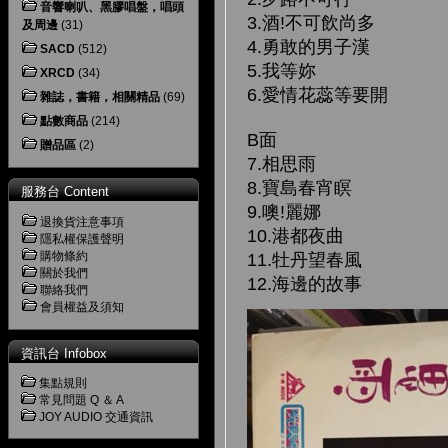
音響喇叭、黑膠唱盤，唱頭
3.酒!不可飲尚多
及周邊
(31)
4.勇敢的男子漢
SACD
(512)
5.我等妳
XRCD
(34)
6.愛情花蕊等要開
雜誌，書籍，相關精品
(69)
點數商品
(214)
B面
贈品區
(2)
7.相思雨
8.寶島春宵瞑
服務台 Content
9.噢!麗娜
退換貨注意事項
10.港都夜曲
隱私權保護聲明
購物條約
11.牡丹望春風
關於我們
12.海邊的故事
聯絡我們
會員權益及須知
資訊台 Infobox
集點規則
常見問題 Q ＆ A
JOY AUDIO 交通資訊