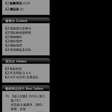
點數商品
(214)
贈品區
(2)
服務台 Content
退換貨注意事項
隱私權保護聲明
購物條約
關於我們
聯絡我們
會員權益及須知
資訊台 Infobox
集點規則
常見問題 Q ＆ A
JOY AUDIO 交通資訊
暢銷商品排行 Best Sellers
01.
【線上試聽】2V1G ( 進口
版 CD )
何芸妮 & 戴麗津，演唱 /
羅傑，吉他