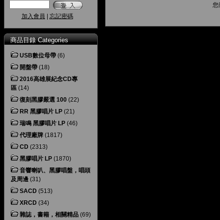
您
加入會員
|
忘記密碼
商品目錄 Categories
USB數位母帶
(6)
開盤帶
(18)
2016高雄展紀念CD專
區
(14)
復刻黑膠嚴選 100
(22)
RR 黑膠唱片 LP
(21)
瑞鳴 黑膠唱片 LP
(46)
代理廠牌
(1817)
CD
(2313)
黑膠唱片 LP
(1870)
音響喇叭、黑膠唱盤，唱頭
及周邊
(31)
SACD
(513)
XRCD
(34)
雜誌，書籍，相關精品
(69)