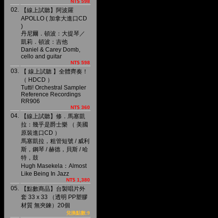
NT$ 598
02.
【線上試聽】阿波羅
APOLLO ( 加拿大進口CD
)
丹尼爾．頓波：大提琴／
凱莉．頓波：吉他
Daniel & Carey Domb,
cello and guitar
NT$ 598
03.
【 線上試聽 】全體齊奏！
（ HDCD ）
Tutti! Orchestral Sampler
Reference Recordings
RR906
NT$ 360
04.
【線上試聽】修．馬塞凱
拉：幾乎是爵士樂 （ 美國
原裝進口CD ）
馬塞凱拉，粗管短號 / 威利
斯，鋼琴 / 赫德，貝斯 / 哈
特，鼓
Hugh Masekela：Almost
Like Being In Jazz
NT$ 1,380
05.
【點數商品】台製唱片外
套 33 x 33 （透明 PP塑膠
材質 無夾鍊）20個
兌換點數:9