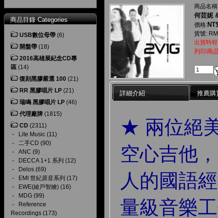
商品名稱
何芸妮 
商品目錄 Categories
NT$
價格:
貨號: RM
USB數位母帶
(6)
出貨時程
開盤帶
(18)
列印商
2016高雄展紀念CD專
區
(14)
復刻黑膠嚴選 100
(21)
RR 黑膠唱片 LP
(21)
詳細介紹
推薦購
瑞鳴 黑膠唱片 LP
(46)
代理廠牌
(1815)
★ 兩位絕
CD
(2311)
-
Lite Music
(11)
-
二手CD
(90)
空心吉他，唱
-
ANC
(9)
-
DECCA 1+1 系列
(12)
-
Delos
(69)
人的國語經
-
EMI 世紀原音系列
(17)
-
EWE(綾戶智繪)
(16)
-
MDG
(99)
量級音樂工
-
Reference
Recordings
(173)