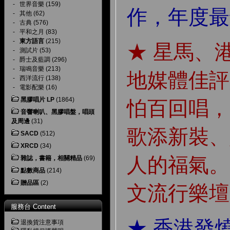
-
世界音樂
(159)
作，年度最
-
其他
(62)
-
古典
(576)
-
平和之月
(83)
-
東方語言
(215)
★ 星馬、
-
測試片
(53)
-
爵士及藍調
(296)
-
瑞鳴音樂
(213)
地媒體佳評
-
西洋流行
(138)
-
電影配樂
(16)
黑膠唱片 LP
(1864)
怕百回唱，
音響喇叭、黑膠唱盤，唱頭
及周邊
(31)
歌添新裝、
SACD
(512)
XRCD
(34)
人的福氣。
雜誌，書籍，相關精品
(69)
點數商品
(214)
贈品區
(2)
文流行樂壇
服務台 Content
★ 香港發燒廠
退換貨注意事項