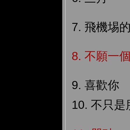
7. 飛機埸的
8.
不願一
9. 喜歡你
10. 不只