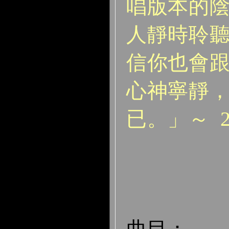
唱版本的
人靜時聆
信你也會
心神寧靜
已。」～ 2