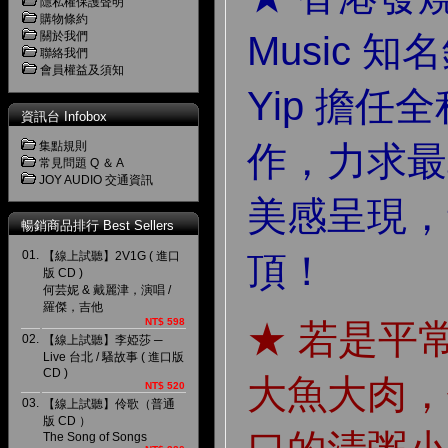
隱私權保護聲明
購物條約
關於我們
Music 知名
聯絡我們
會員權益及須知
Yip 擔任
資訊台 Infobox
集點規則
作，力求最
常見問題 Q ＆ A
JOY AUDIO 交通資訊
美感呈現，
暢銷商品排行 Best Sellers
01.
【線上試聽】2V1G ( 進口
頂！
版 CD )
何芸妮 & 戴麗津，演唱 /
羅傑，吉他
NT$ 598
★ 若是平
02.
【線上試聽】李婭莎 ─
Live 台北 / 騷故事 ( 進口版
CD )
大魚大肉，
NT$ 520
03.
【線上試聽】伶歌（普通
版 CD ）
The Song of Songs