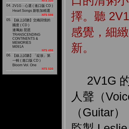
口的清粥小
NT$ 320
04.
2V1G：心選 ( 進口版 CD )
Heart Songs 新歌加精選
擇。聽 2V
NT$ 598
05.
【線上試聽】交織回憶的
國度 ( CD )
感覺，細緻
連珮如 琵琶
TRANSCENDING
CONTINENTS &
MEMORIES
新。
M091A
NT$ 498
06.
【線上試聽】「綻放」第
一輯 ( 進口版 CD )
Bloom Vol. One
NT$ 520
2V1G 
人聲（Voi
（Guita
監製 Lesli