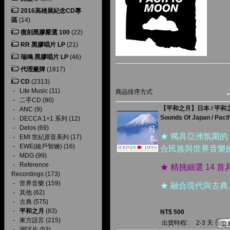
2016高雄展紀念CD專
區
(14)
復刻黑膠嚴選 100
(22)
RR 黑膠唱片 LP
(21)
瑞鳴 黑膠唱片 LP
(46)
代理廠牌
(1817)
CD
(2313)
-
Lite Music
(11)
商品排序方式
-
二手CD
(90)
【平和之月】日本 / 平
-
ANC
(9)
Sounds Of Japan / Pacif
-
DECCA 1+1 系列
(12)
-
Delos
(69)
★ 獨具亞洲氛圍的 
-
EMI 世紀原音系列
(17)
-
EWE(綾戶智繪)
(16)
合民族與世界音樂
-
MDG
(99)
-
Reference
★ 精挑細選 14
Recordings
(173)
-
世界音樂
(159)
★ 融合現代與古
-
其他
(62)
-
古典
(575)
-
平和之月
(83)
NT$ 500
-
東方語言
(215)
出貨時程:
2-3 天
-
測試片
(53)