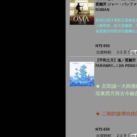
賈鵬芳 ジャー・パンフ
ROMAN
首張以西洋電影主題曲及
上鋼琴師、新天堂樂園…
為賈鵬芳與西洋弦樂團在
NT$ 650
出貨時程:
2-3 天
【平和之月】遙／賈鵬芳
FARAWAY... / JIA PENG
★ 京田誠一大師
現東西方與古今融
★ 二胡的旋律自
NT$ 650
出貨時程:
2-3 天