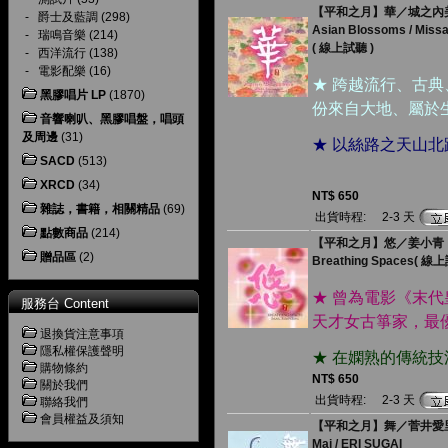
【平和之月】華／城之內
-
爵士及藍調
(298)
Asian Blossoms / Missa
-
瑞鳴音樂
(214)
( 線上試聽 )
-
西洋流行
(138)
-
電影配樂
(16)
★ 跨越流行、古
黑膠唱片 LP
(1870)
份來自大地、屬於
音響喇叭、黑膠唱盤，唱頭
及周邊
(31)
★ 以絲路之天山
SACD
(513)
XRCD
(34)
NT$ 650
雜誌，書籍，相關精品
(69)
出貨時程:
2-3 天
點數商品
(214)
【平和之月】悠／姜小青
贈品區
(2)
Breathing Spaces( 線
★ 曾為電影《末
服務台 Content
天才女古箏家，最
退換貨注意事項
隱私權保護聲明
★ 在嫻熟的傳統
購物條約
NT$ 650
關於我們
出貨時程:
2-3 天
聯絡我們
會員權益及須知
【平和之月】舞／菅井愛
Mai / ERI SUGAI