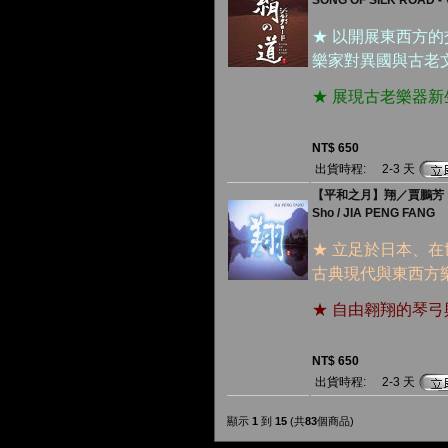
SONG OF SILK ROAD - V
★ 以開展東西方
樂家對異國與古老
★ 展現古老樂器
NT$ 650
出貨時程:
2-3 天
【平和之月】翔／賈鵬芳
Sho / JIA PENG FANG
★ 立足於日本、
古典現代與東西方
★ 自由翱翔的琴
NT$ 650
出貨時程:
2-3 天
顯示
1
到
15
(共
83
個商品)