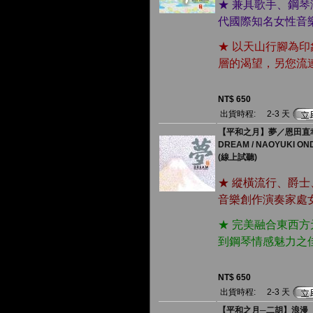
★ 兼具歌手、鋼
代國際知名女性音
★ 以天山行腳為
層的渴望，另您流
NT$ 650
出貨時程:
2-3 天
【平和之月】夢／恩田直
DREAM / NAOYUKI ON
(線上試聽)
★ 縱橫流行、爵
音樂創作演奏家處
★ 完美融合東西
到鋼琴情感魅力之
NT$ 650
出貨時程:
2-3 天
【平和之月─二胡】浪漫