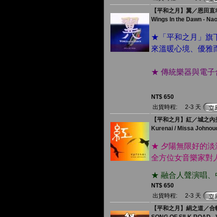
【平和之月】翼／恩田直
Wings In the Dawn - Na
★「平和之月」旗
來溫暖心境、優雅
★ 傳統樂器與電
NT$ 650
出貨時程:
2-3 天
【平和之月】紅／城之內
Kurenai / Missa Johnou
★ 夕陽無限好的
全方位女音樂家對
★ 融合人聲演唱
NT$ 650
出貨時程:
2-3 天
【平和之月】絹之道／合