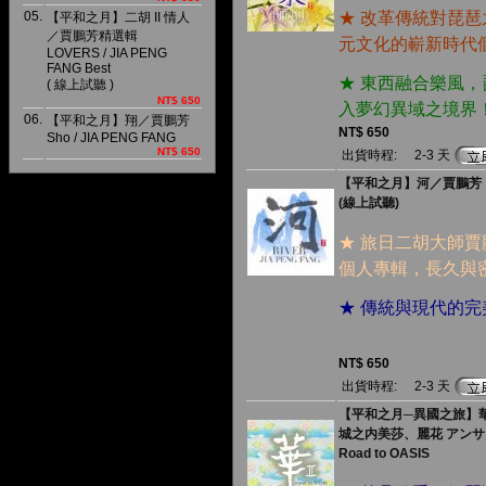
05.
★ 改革傳統對琵
【平和之月】二胡 II 情人
／賈鵬芳精選輯
元文化的嶄新時代
LOVERS / JIA PENG
FANG Best
★ 東西融合樂風
( 線上試聽 )
NT$ 650
入夢幻異域之境界
06.
【平和之月】翔／賈鵬芳
NT$ 650
Sho / JIA PENG FANG
NT$ 650
出貨時程:
2-3 天
【平和之月】河／賈鵬芳
(線上試聽)
★ 旅日二胡大師
個人專輯，長久與
★ 傳統與現代的
NT$ 650
出貨時程:
2-3 天
【平和之月─異國之旅】華 
城之内美莎、麗花 アン
Road to OASIS