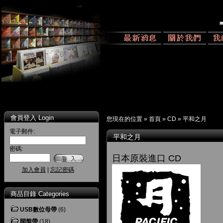
會員登入 Login
您現在的位置 »
首頁
»
CD
»
平和之月
電子郵件:
平和之月
密碼:
日本原裝進口 CD
加入會員
|
忘記密碼
商品目錄 Categories
USB數位母帶
(6)
開盤帶
(18)