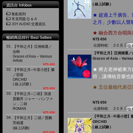
( 線上試聽 )
資訊台 Infobox
集點規則
★ 超過上千廣告
常見問題 Q ＆ A
之月」少數以人聲
JOY AUDIO 交通資訊
★ 融合西方合唱
暢銷商品排行 Best Sellers
NT$ 650
出貨時程:
2-3 天
01.
【平和之月】亞洲精選／
合輯
【平和之月】亞洲精選／
Graces of Asia – Various
Graces of Asia – Variou
Artists
NT$ 650
★ 將古老神祕東
02.
【平和之月─午茶小憩】蘭
／邵容
符，讓傳統音樂也
ORCHID
( 線上試聽 )
★ 五位最能代表
NT$ 650
03.
【平和之月─二胡】浪漫
賈鵬芳 ジャー・パンファ
NT$ 650
ン，二胡
ROMAN
出貨時程:
2-3 天
NT$ 650
【平和之月─午茶小憩】
04.
【平和之月】二胡／賈鵬
ORCHID
芳精選
( 線上試聽 )
(線上試聽)
NT$ 650