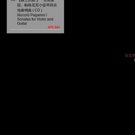
【線上試聽 】「弦燒樂
韻」帕格尼尼小提琴與吉
他奏鳴曲 ( CD )
Niccoló Paganini /
Sonatas for Violin and
Guitar
NT$ 580
台北市中