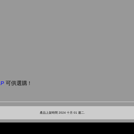
LP
可供選購 !
產品上架時間 2024 十月 01 週二.