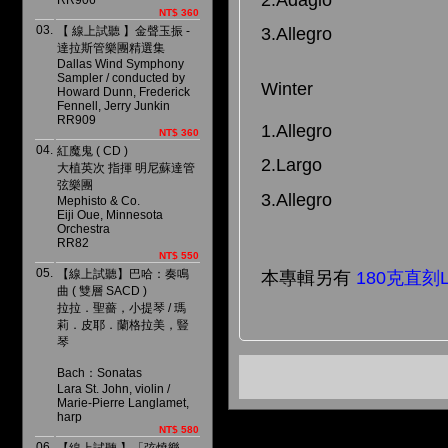
RR906
NT$ 360
03.
【 線上試聽 】金聲玉振 -
3.Allegro
達拉斯管樂團精選集
Dallas Wind Symphony
Sampler / conducted by
Winter
Howard Dunn, Frederick
Fennell, Jerry Junkin
RR909
1.Allegro
NT$ 360
04.
紅魔鬼 ( CD )
2.Largo
大植英次 指揮 明尼蘇達管
弦樂團
3.Allegro
Mephisto & Co.
Eiji Oue, Minnesota
Orchestra
RR82
NT$ 550
05.
【線上試聽】巴哈：奏鳴
本專輯另有
180克直刻
曲 ( 雙層 SACD )
拉拉．聖薔，小提琴 / 瑪
莉．皮耶．蘭格拉美，豎
琴
Bach：Sonatas
Lara St. John, violin /
Marie-Pierre Langlamet,
harp
NT$ 580
06.