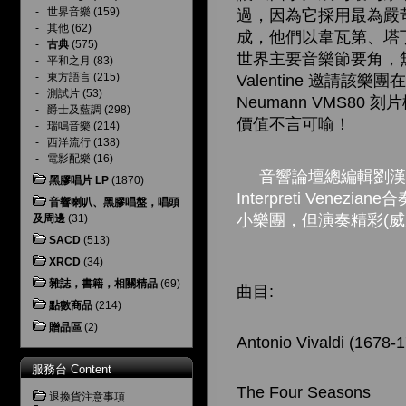
-
世界音樂
(159)
過，因為它採用最為嚴苛
-
其他
(62)
成，他們以韋瓦第、塔
-
古典
(575)
世界主要音樂節要角，無疑是
-
平和之月
(83)
-
東方語言
(215)
Valentine 邀請
-
測試片
(53)
Neumann VMS
-
爵士及藍調
(298)
價值不言可喻！
-
瑞鳴音樂
(214)
-
西洋流行
(138)
-
電影配樂
(16)
音響論壇總編輯劉漢盛
黑膠唱片 LP
(1870)
Interpreti Ve
音響喇叭、黑膠唱盤，唱頭
小樂團，但演奏精彩(
及周邊
(31)
SACD
(513)
XRCD
(34)
雜誌，書籍，相關精品
(69)
曲目:
點數商品
(214)
贈品區
(2)
Antonio Vivaldi (1678-
服務台 Content
The Four Seasons
退換貨注意事項