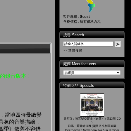
客戶群組 :
Guest
含稅價格 : 所有價格含稅
搜尋 Search
>> 進階搜尋
廠商 Manufacturers
值的錄音版本！
特價商品 Specials
室，當地四時景緻變
貝多芬：第五號交響曲《命運》 ( 進口版 CD
具象的音樂描繪，
)
莉瑪・蘇珊絲佳雅 指揮 洛克利亞樂團
四季》依舊不容錯
Beethoven：Symphony No.5 in C minor