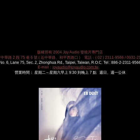
版權所有 2004 Joy Audio 發燒片專門店
華路 2 段 75 巷 6 號 ( 近中華路、和平西路口 ) 電話：( 02 ) 2311-9566 / 0932-21
No. 6, Lane 75, Sec. 2, Zhonghua Rd., Taipei, Taiwan, R.O.C. Tel : 886-2-2311-956
E-mail：
joyaudio@joyaudio.com.tw
營業時間： 星期二～星期六早上 9:30 到晚上 7 點 週日、週一公休