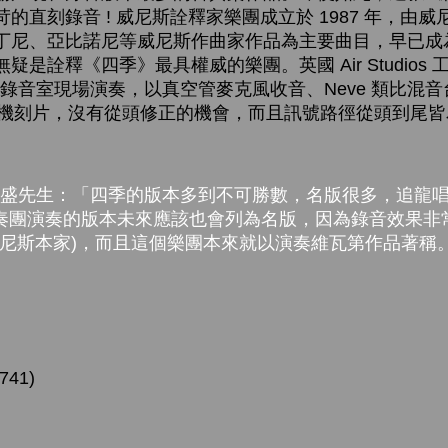
的直刻錄音 ! 威尼斯詮釋家樂團成立於 1987 年，由
丁尼、亞比諾尼等威尼斯作曲家作品為主要曲目，早已成
詮釋《四季》最具權威的樂團。英國 Air Studios 工程
該樂團在錄音室現場演奏，以真空管麥克風收音、Neve 類比混
80 刻片機刻片，沒有從頭修正的機會，而且訊號路徑從頭到尾
先生：「四季的版本多到不可勝數，名版很多，追龍唱
neziane合奏團演奏的版本未來應該也會列為名版，因為錄音效
威尼斯本家)，而且這個樂團本來就以演奏維瓦第作品著稱
1741)