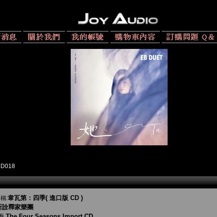
CD018
韋瓦第：四季( 進口版 CD )
稱:
斯詮釋家樂團
di The Four Seasons Import CD