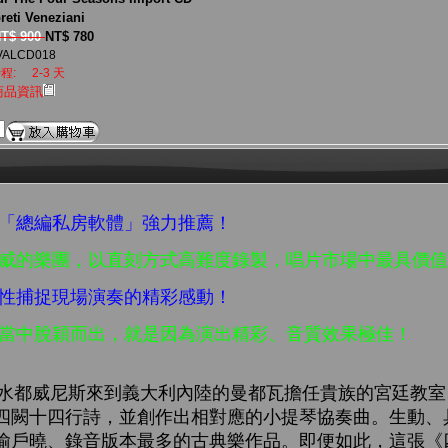
preti Veneziani
T$ 900
NT$ 780
VALCD018
程:
2-3 天
商品資訊
生「總編私房軟體」強力推薦！
權威的樂團，以直刻方式高難度錄製，唱片市場中最具價
次性捕捉現場演奏的精彩感動！
盤當中脫穎而出，就是因為演出精彩、音質效果極佳！
年從水都威尼斯來到義大利內陸的曼都瓦擔任貴族的宮廷教
四闕十四行詩，並創作出相對應的小提琴協奏曲。生動、
喻戶曉、錄音版本最多的古典樂作品。即便如此，這張《