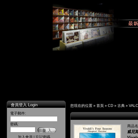
會員登入 Login
您現在的位置 »
首頁
»
CD
»
古典
»
VAL
電子郵件:
密碼:
商品名
威尼
加入會員
|
忘記密碼
Vival