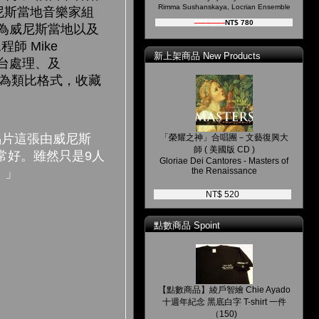
Rimma Sushanskaya, Locrian Ensemble
威尼斯當地音樂家組
NT$ 900
NT$ 780
為威尼斯當地以及
師 Mike
新上架商品 New Products
音台處理、及
皆為類比格式，收藏
片這張由威尼斯
「榮耀之神」合唱團－文藝復興大
師 ( 美國版 CD )
果非常好。雖然只是9人
Gloriae Dei Cantores - Masters of
。」
the Renaissance
NT$ 520
點數商品 Spoint
【點數商品】綾戶智繪 Chie Ayado
十週年紀念 黑底白字 T-shirt 一件
（150)