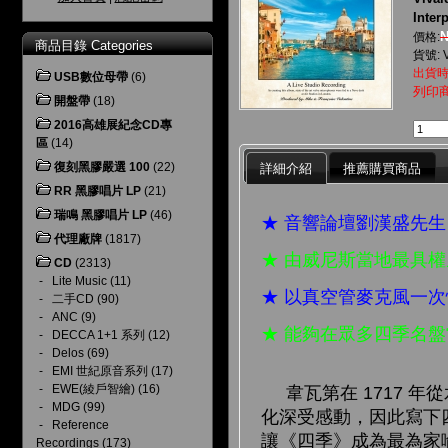
Inter
N
價格:
商品目錄 Categories
貨號: 
出貨時
USB數位母帶
(6)
列印
開盤帶
(18)
2016高雄展紀念CD專
區
(14)
復刻黑膠嚴選 100
(22)
詳細介紹
推薦購買商品
RR 黑膠唱片 LP
(21)
瑞鳴 黑膠唱片 LP
(46)
★ 音響論壇劉漢盛先
代理廠牌
(1817)
★ 由威尼斯當地最具
CD
(2313)
-
Lite Music
(11)
★ 以真空管麥克風一
-
二手CD
(90)
-
ANC
(9)
★ 能夠在眾多四季名
-
DECCA 1+1 系列
(12)
-
Delos
(69)
-
EMI 世紀原音系列
(17)
-
EWE(綾戶智繪)
(16)
韋瓦第在 1717 
-
MDG
(99)
化深受感動，因此寫下
-
Reference
讓《四季》成為最為家
Recordings
(173)