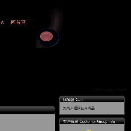
指揮家大植英次與 RR 唱
購物籃 Cart
您尚未選購任何商品.
客戶資訊 Customer Group Info