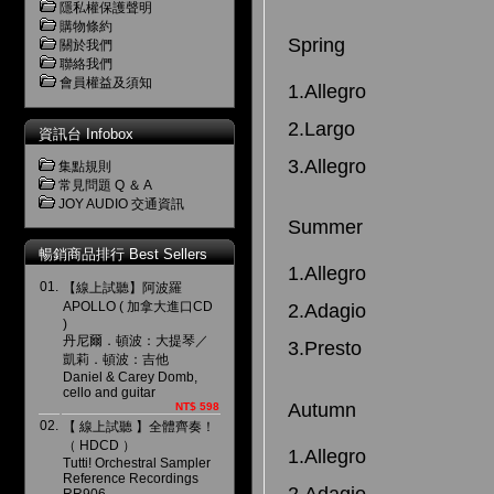
隱私權保護聲明
購物條約
Spring
關於我們
聯絡我們
會員權益及須知
1.Allegro
2.Largo
資訊台 Infobox
3.Allegro
集點規則
常見問題 Q ＆ A
JOY AUDIO 交通資訊
Summer
暢銷商品排行 Best Sellers
1.Allegro
01.
【線上試聽】阿波羅
APOLLO ( 加拿大進口CD
2.Adagio
)
丹尼爾．頓波：大提琴／
3.Presto
凱莉．頓波：吉他
Daniel & Carey Domb,
cello and guitar
Autumn
NT$ 598
02.
【 線上試聽 】全體齊奏！
（ HDCD ）
1.Allegro
Tutti! Orchestral Sampler
Reference Recordings
2.Adagio