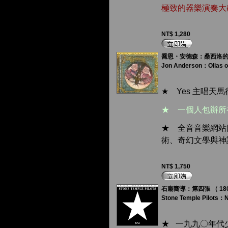
極致的器樂演奏大
NT$ 1,280
喬恩・安德森：桑西洛的歐里
Jon Anderson：Olias o
★ Yes 主唱天
★ 一個人包辦所
★ 全音音樂網站
術、奇幻文學與神
NT$ 1,750
石廟嚮導：第四張 （ 180 克
Stone Temple Pilots：
★ 一九九〇年代