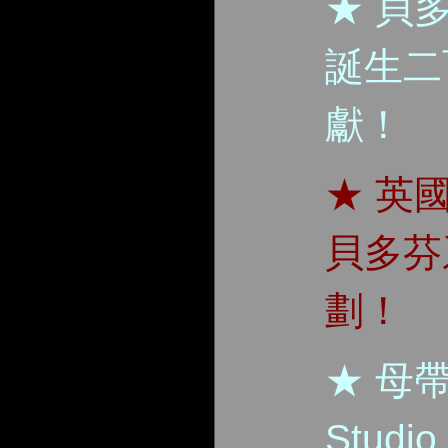
★ 貝
誕生二
獻！
★ 英
貝多芬
劃！
★ 母帶
Stud