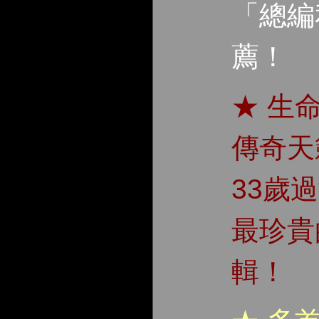
「總編
薦！
★ 生
傳奇天
33歲
最珍貴
輯！