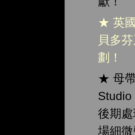
獻！
★ 英
貝多芬
劃！
★ 母帶
Stud
後期處
場細微