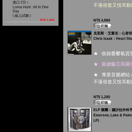
進口 CD ）
不落俗套又悅耳動
Lorna Hunt : All In One
Day
( 線上試聽 )
NT$ 1,580
NT$ 4,980
克里斯・艾塞克：心形世界 (
Chris Isaak：Heart Sh
★ 收錄憂鬱氣質
★ 延續貓王與羅
★ 專業音樂網站
不落俗套又悅耳動
NT$ 1,280
ELP 樂團：腦沙拉外科手術 
Emerson, Lake & Palm
LP)