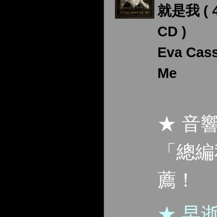
就是我 ( 
CD )
Eva Cas
Me
★ 音
「總編
薦！
★ 早