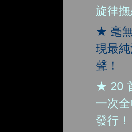
旋律撫
★ 毫
現最純
聲！
★ 2
一次全
發行！