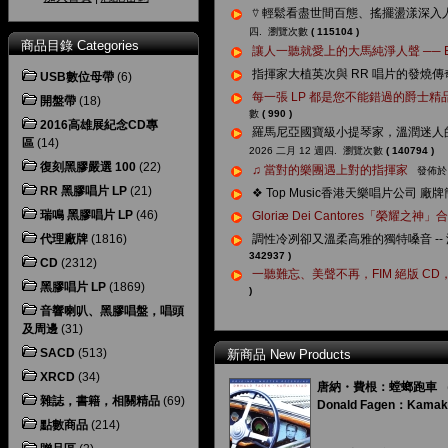
⍢ 輕鬆看盡世間百態、搖擺盪漾深入人心 ──
四.
瀏覽次數
(
115104
)
商品目錄 Categories
讓人一聽就愛上的大馬純淨人聲 ── EB D
指揮家大植英次與 RR 唱片的發燒傳
USB數位母帶
(6)
每一張 LP 都是您不能錯過的爵士精品：P
開盤帶
(18)
數
(
990
)
2016高雄展紀念CD專
羅馬尼亞國寶級小提琴家，溫潤迷人的法式美聲
區
(14)
2026 二月 12 週四.
瀏覽次數
(
140794
)
復刻黑膠嚴選 100
(22)
♫ 當對的樂團遇上對的指揮家
發佈於 
RR 黑膠唱片 LP
(21)
❖ Top Music香港天樂唱片公司 廠
瑞鳴 黑膠唱片 LP
(46)
Gloriæ Dei Cantores「榮耀之神
代理廠牌
(1816)
調性冷冽卻又溫柔高雅的獨特嗓音 -- 派
342937
)
CD
(2312)
一聽難忘、美聲不再，FIM 絕版 CD，
黑膠唱片 LP
(1869)
)
音響喇叭、黑膠唱盤，唱頭
及周邊
(31)
SACD
(513)
新商品 New Products
XRCD
(34)
唐納・費根：螳螂跑車 （ 
雜誌，書籍，相關精品
(69)
Donald Fagen：Kamakir
點數商品
(214)