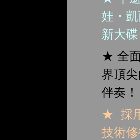
娃・凱西
新大碟
★ 全
界頂尖
伴奏！
★ 採
技術修