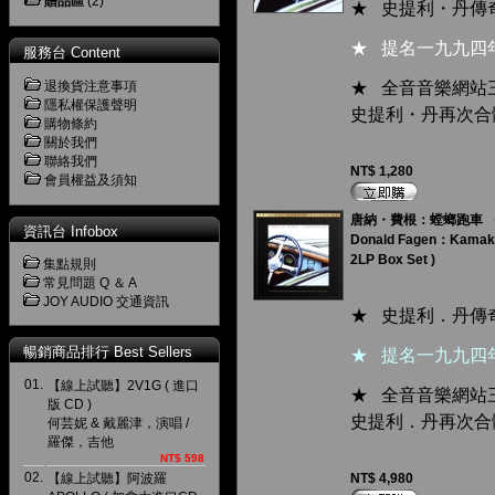
贈品區
(2)
★ 史提利・丹傳
★ 提名一九九四
服務台 Content
退換貨注意事項
★ 全音音樂網站
隱私權保護聲明
史提利・丹再次合
購物條約
關於我們
聯絡我們
NT$ 1,280
會員權益及須知
唐納・費根：螳螂跑車 （ 18
資訊台 Infobox
Donald Fagen：Kamakiri
2LP Box Set )
集點規則
常見問題 Q ＆ A
JOY AUDIO 交通資訊
★ 史提利．丹傳
暢銷商品排行 Best Sellers
★ 提名一九九四
01.
【線上試聽】2V1G ( 進口
★ 全音音樂網站
版 CD )
史提利．丹再次合
何芸妮 & 戴麗津，演唱 /
羅傑，吉他
NT$ 598
02.
【線上試聽】阿波羅
NT$ 4,980