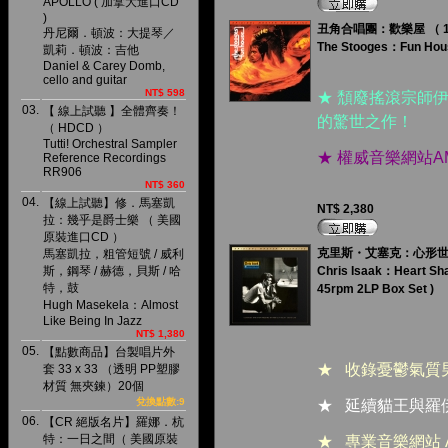
APOLLO ( 加拿大進口CD
)
丑角合唱團：歡樂屋 （ 180
丹尼爾．頓波：大提琴／
The Stooges：Fun Hou
凱莉．頓波：吉他
Daniel & Carey Domb,
cello and guitar
NT$ 598
★ 頹廢搖滾宗師
03.
【 線上試聽 】全體齊奏！
的驚世之作！
（ HDCD ）
Tutti! Orchestral Sampler
★ 權威音樂網站
Reference Recordings
RR906
NT$ 360
04.
【線上試聽】修．馬塞凱
NT$ 2,380
拉：幾乎是爵士樂 （ 美國
原裝進口CD ）
克里斯・艾塞克：心形世界 （ 
馬塞凱拉，粗管短號 / 威利
斯，鋼琴 / 赫德，貝斯 / 哈
Chris Isaak：Heart Shap
特，鼓
45rpm 2LP Box Set )
Hugh Masekela：Almost
Like Being In Jazz
NT$ 1,380
05.
【點數商品】台製唱片外
★ 收錄憂鬱氣質
套 33 x 33 （透明 PP塑膠
材質 無夾鍊）20個
兌換點數:9
★ 延續貓王與羅
06.
【CR 絕版名片】羅娜．杭
特：一日之間（ 美國原裝
★ 專業音樂網站