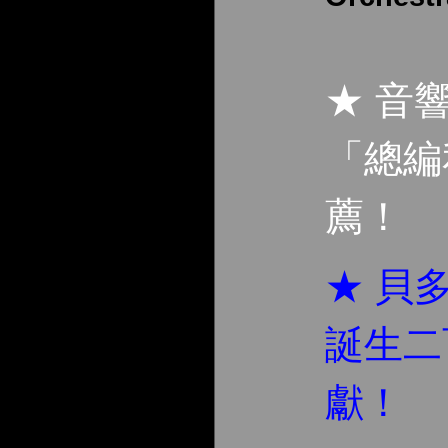
★ 音
「總編
薦！
★ 貝
誕生二
獻！