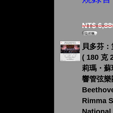
NT$ 6,8
貝多芬：
( 180 克
莉瑪・蘇
響管弦樂
Beethov
Rimma S
Nationa