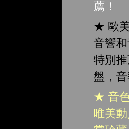
薦！
★ 歐
音響和
特別推
盤，音
★ 音
唯美動