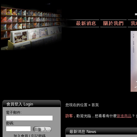
會員登入 Login
您現在的位置 »
首頁
電子郵件:
訪客
，歡迎光臨，想看看有什麼
新進商品
？
密碼:
最新消息
News
加入會員
|
忘記密碼