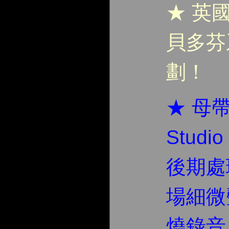
★ 英
貝多芬
劃！
★ 母帶
Stud
後期處
場細微
燒錄音