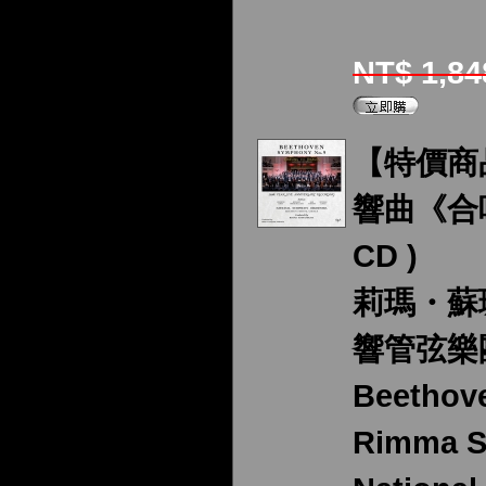
NT$ 1,8
【特價商
響曲《合
CD )
莉瑪・蘇
響管弦樂
Beethov
Rimma S