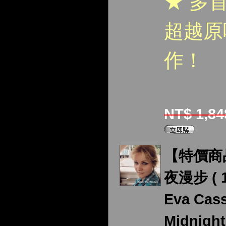
★ 多
超越原
作！
NT$ 1,8
【特價商
夜漫步 ( 1
Eva Cass
Midnight