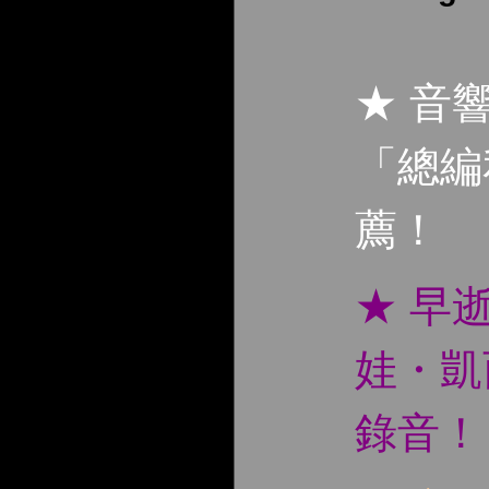
★ 音
「總編
薦！
★ 早
娃・凱
錄音！