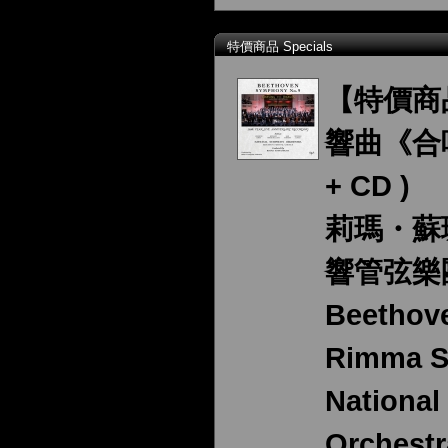
特價商品 Specials
【特價商
響曲《合唱》
+ CD )
莉瑪・蘇
響管弦樂
Beethov
Rimma S
Nationa
Orchestr