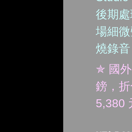
後期處
場細微
燒錄音
✯ 國
鎊，折
5,380