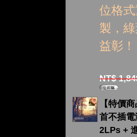
位格式
製，綠
益彰！
NT$ 1,8
【特價商
首不插電演
2LPs + 