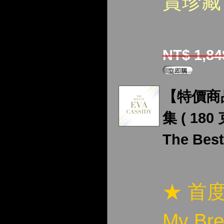
賞珍藏
NT$ 1,8
【特價商
集 ( 180
The Best
★ 首度
My Br