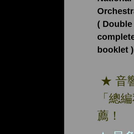
Orchestr
( Double
complete
booklet )
★ 音
「總編
薦！