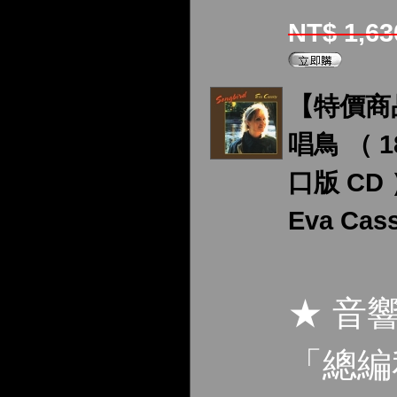
NT$ 1,6
【特價商
唱鳥 （ 18
口版 CD
Eva Cas
★ 音
「總編