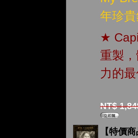
年珍貴
★ Capi
重製，
力的最
NT$ 1,8
【特價商