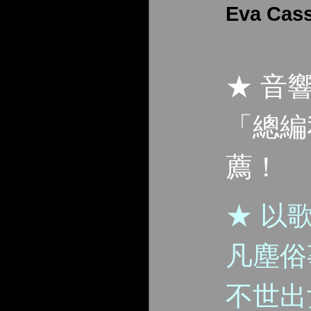
Eva Cas
★ 音
「總編
薦！
★ 以
凡塵俗
不世出