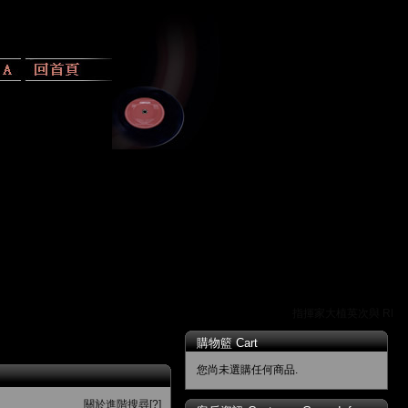
指揮家大植英次與 RR 
購物籃 Cart
您尚未選購任何商品.
關於進階搜尋[?]