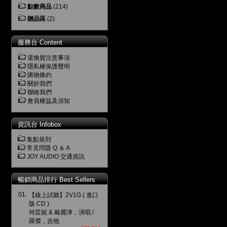
點數商品
(214)
贈品區
(2)
服務台 Content
退換貨注意事項
隱私權保護聲明
購物條約
關於我們
聯絡我們
會員權益及須知
資訊台 Infobox
集點規則
常見問題 Q ＆ A
JOY AUDIO 交通資訊
暢銷商品排行 Best Sellers
01.
【線上試聽】2V1G ( 進口
版 CD )
何芸妮 & 戴麗津，演唱 /
羅傑，吉他