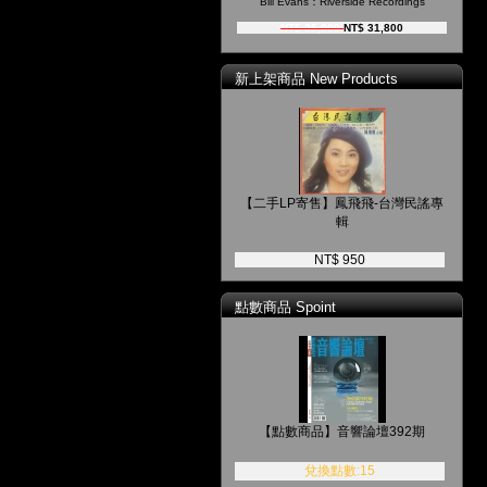
Bill Evans：Riverside Recordings
NT$ 35,000
NT$ 31,800
新上架商品 New Products
【二手LP寄售】鳳飛飛-台灣民謠專
輯
NT$ 950
點數商品 Spoint
【點數商品】音響論壇392期
兌換點數:15