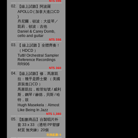
NT$ 598
02.
【線上試聽】阿波羅
APOLLO ( 加拿大進口CD
)
丹尼爾．頓波：大提琴／
凱莉．頓波：吉他
Daniel & Carey Domb,
cello and guitar
NT$ 598
03.
【 線上試聽 】全體齊奏！
（ HDCD ）
Tutti! Orchestral Sampler
Reference Recordings
RR906
NT$ 360
04.
【線上試聽】修．馬塞凱
拉：幾乎是爵士樂 （ 美國
原裝進口CD ）
馬塞凱拉，粗管短號 / 威利
斯，鋼琴 / 赫德，貝斯 / 哈
特，鼓
Hugh Masekela：Almost
Like Being In Jazz
NT$ 1,380
05.
【點數商品】台製唱片外
套 33 x 33 （透明 PP塑膠
材質 無夾鍊）20個
兌換點數:9