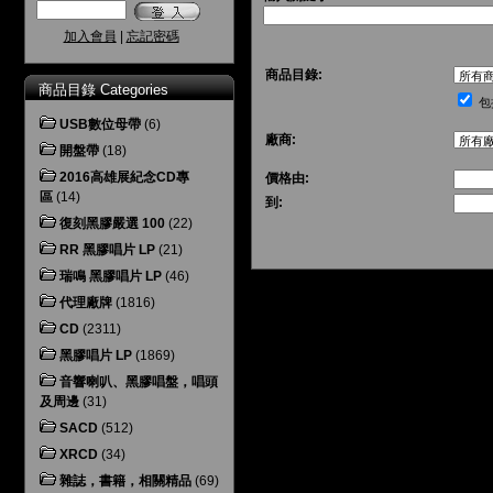
加入會員
|
忘記密碼
商品目錄:
商品目錄 Categories
包
USB數位母帶
(6)
廠商:
開盤帶
(18)
2016高雄展紀念CD專
價格由:
區
(14)
到:
復刻黑膠嚴選 100
(22)
RR 黑膠唱片 LP
(21)
瑞鳴 黑膠唱片 LP
(46)
代理廠牌
(1816)
CD
(2311)
黑膠唱片 LP
(1869)
音響喇叭、黑膠唱盤，唱頭
及周邊
(31)
SACD
(512)
XRCD
(34)
雜誌，書籍，相關精品
(69)