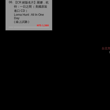
06.
【CR 絕版名片】羅娜．杭
特：一日之間（ 美國原裝
進口 CD ）
Lorna Hunt : All In One
Day
( 線上試聽 )
NT$ 1,580
台北市中