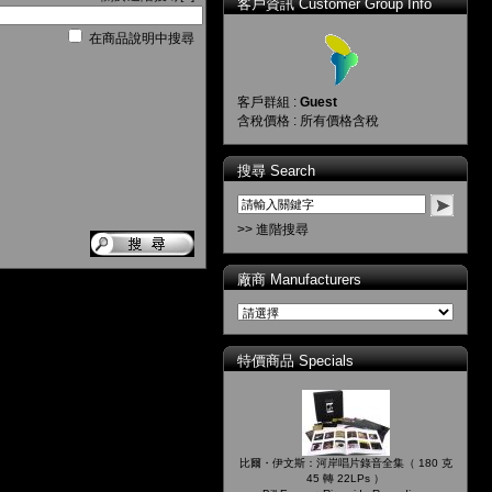
客戶資訊 Customer Group Info
在商品說明中搜尋
客戶群組 :
Guest
含稅價格 : 所有價格含稅
搜尋 Search
>> 進階搜尋
廠商 Manufacturers
特價商品 Specials
比爾・伊文斯：河岸唱片錄音全集（ 180 克
45 轉 22LPs ）