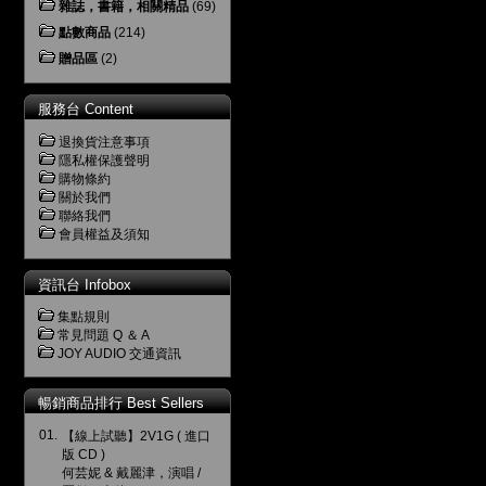
雜誌，書籍，相關精品
(69)
點數商品
(214)
贈品區
(2)
服務台 Content
退換貨注意事項
隱私權保護聲明
購物條約
關於我們
聯絡我們
會員權益及須知
資訊台 Infobox
集點規則
常見問題 Q ＆ A
JOY AUDIO 交通資訊
暢銷商品排行 Best Sellers
01.
【線上試聽】2V1G ( 進口
版 CD )
何芸妮 & 戴麗津，演唱 /