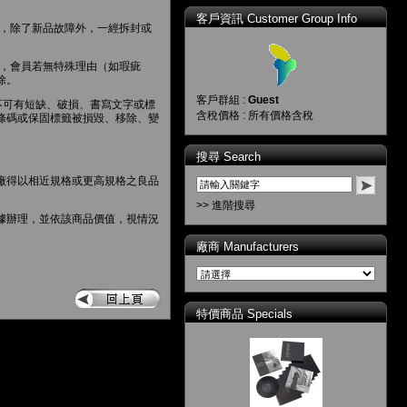
客戶資訊 Customer Group Info
全新品，除了新品故障外，一經拆封或
全新品，會員若無特殊理由（如瑕疵
除。
客戶群組 :
Guest
不可有短缺、破損、書寫文字或標
含稅價格 : 所有價格含稅
條碼或保固標籤被損毀、移除、變
搜尋 Search
廠得以相近規格或更高規格之良品
>> 進階搜尋
據辦理，並依該商品價值，視情況
廠商 Manufacturers
特價商品 Specials