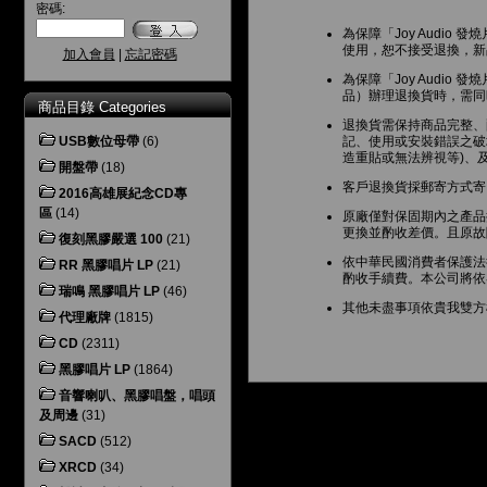
密碼:
為保障「Joy Audi
使用，恕不接受退換，新
加入會員
|
忘記密碼
為保障「Joy Audio
品）辦理退換貨時，需同
商品目錄 Categories
退換貨需保持商品完整、
USB數位母帶
(6)
記、使用或安裝錯誤之破
造重貼或無法辨視等)、
開盤帶
(18)
客戶退換貨採郵寄方式寄
2016高雄展紀念CD專
區
(14)
原廠僅對保固期內之產品
更換並酌收差價。且原故
復刻黑膠嚴選 100
(21)
依中華民國消費者保護法
RR 黑膠唱片 LP
(21)
酌收手續費。本公司將依
瑞鳴 黑膠唱片 LP
(46)
其他未盡事項依貴我雙方
代理廠牌
(1815)
CD
(2311)
黑膠唱片 LP
(1864)
音響喇叭、黑膠唱盤，唱頭
及周邊
(31)
SACD
(512)
XRCD
(34)