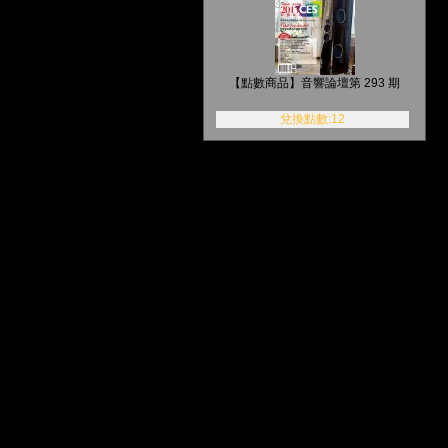
【點數商品】音響論壇第 293 期
兌換點數:12