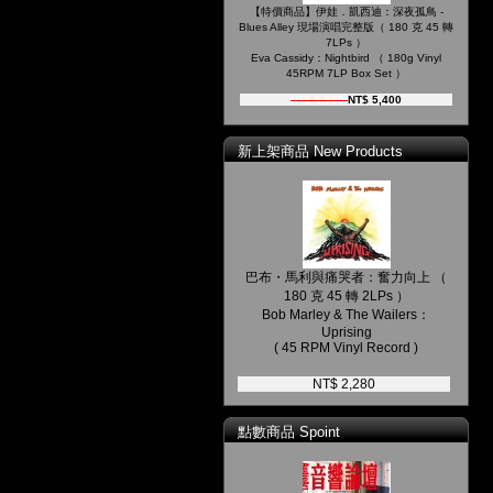
【特價商品】伊娃．凱西迪：深夜孤鳥 -
Blues Alley 現場演唱完整版（ 180 克 45 轉
7LPs ）
Eva Cassidy：Nightbird （ 180g Vinyl
45RPM 7LP Box Set ）
NT$ 5,980
NT$ 5,400
新上架商品 New Products
巴布・馬利與痛哭者：奮力向上 （
180 克 45 轉 2LPs ）
Bob Marley & The Wailers：
Uprising
( 45 RPM Vinyl Record )
NT$ 2,280
點數商品 Spoint