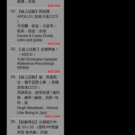
羅傑，吉他
NT$ 598
02.
【線上試聽】阿波羅
APOLLO ( 加拿大進口CD
)
丹尼爾．頓波：大提琴／
凱莉．頓波：吉他
Daniel & Carey Domb,
cello and guitar
NT$ 598
03.
【 線上試聽 】全體齊奏！
（ HDCD ）
Tutti! Orchestral Sampler
Reference Recordings
RR906
NT$ 360
04.
【線上試聽】修．馬塞凱
拉：幾乎是爵士樂 （ 美國
原裝進口CD ）
馬塞凱拉，粗管短號 / 威利
斯，鋼琴 / 赫德，貝斯 / 哈
特，鼓
Hugh Masekela：Almost
Like Being In Jazz
NT$ 1,380
05.
【點數商品】台製唱片外
套 33 x 33 （透明 PP塑膠
材質 無夾鍊）20個