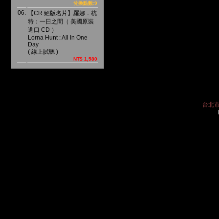
兌換點數:9
06.
【CR 絕版名片】羅娜．杭
特：一日之間（ 美國原裝
進口 CD ）
Lorna Hunt : All In One
Day
( 線上試聽 )
NT$ 1,580
台北市中