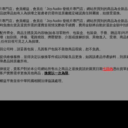
o 發燒片專門店」會員權益，會員在「Joy Audio 發燒片專門店」網站所買到的商品為
品故障品如有人為損壞之疑慮者仍需待送原廠鑑定確認責任歸屬後，始接受退換。
 發燒片專門店」會員權益，會員在「Joy Audio 發燒片專門店」網站所買到的商品為
時負擔出貨及退貨所需的運費並視情況酌收手續費，費用金額將自動於退款金額中扣
配件齊全。商品主體及其內容物(如各項零附件、包裝盒、包裝袋、手冊、贈品等)均
壞（如刮痕、摔傷、電路燒毀、擠壓變形、介面或接腳折損、異物進入、受潮、商品
及任何目視可見之人為損壞。
回公司時，請妥善包裝，凡因客戶包裝不善致商品瑕疵，恕不負責。
提供維修服務，並得決定以修換零件或以同級良品更換，如因該產品停產缺料，則原
障產品歸原廠所有。
律規定，貴客戶對於本公司網站所售出之商品之退換貨請於購買日期
七日內
憑出貨單
客戶實際需求更換其他商品，
換貨以一次為限
。
權益平衡並依中華民國相關法律協議處理。