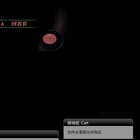
指揮家大植英次與 RR 唱
購物籃 Cart
您尚未選購任何商品.