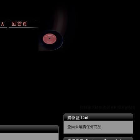
指揮家大植英次與 RR 唱片的發燒傳奇
讓
購物籃 Cart
您尚未選購任何商品.