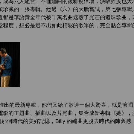
，成為六人組合！不僅編曲的複雜度倍增，演唱難度也大
珍藏的一張專輯。經過《六》的大膽嘗試，第七張專輯則展現了
選都是華語黃金年代被千萬名曲遮蔽了光芒的遺珠歌曲，
稔程度，想必是選不出如此精彩的歌單的，完全貼合專輯
024 年推出的最新專輯，他們又給了歌迷一個大驚喜，就是
電影的主題曲、插曲以及片尾曲，集合成新專輯《她》，
醒那個時代的美好記憶，Billy 的編曲更脫去時代的陳舊