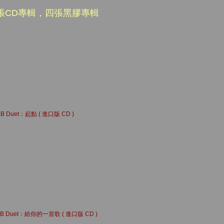
十張CD專輯，四張黑
膠專輯
EB Duet：起點 ( 進口版 CD )
EB Duet：給你的一首歌 ( 進口版 CD )