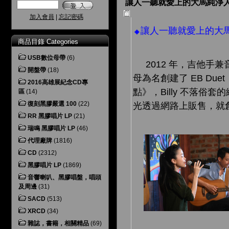
讓人一聽就愛上的大馬純淨人聲 ─
加入會員
|
忘記密碼
讓人一聽就愛上的大馬純淨
◈
商品目錄 Categories
USB數位母帶
(6)
2012 年，吉他手兼音樂
開盤帶
(18)
母為名創建了 EB Du
2016高雄展紀念CD專
點》，Billy 不落俗
區
(14)
復刻黑膠嚴選 100
(22)
光透過網路上販售，就
RR 黑膠唱片 LP
(21)
瑞鳴 黑膠唱片 LP
(46)
代理廠牌
(1816)
CD
(2312)
黑膠唱片 LP
(1869)
音響喇叭、黑膠唱盤，唱頭
及周邊
(31)
SACD
(513)
XRCD
(34)
雜誌，書籍，相關精品
(69)