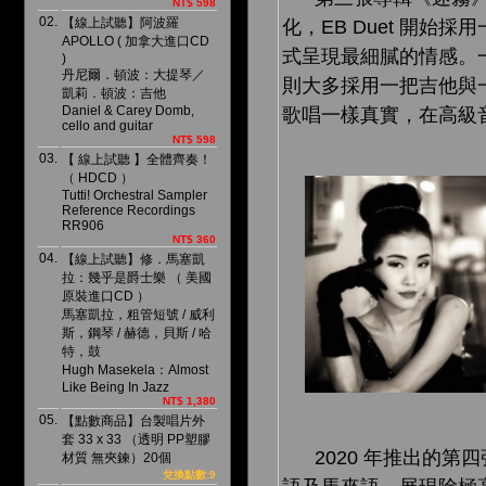
NT$ 598
02.
【線上試聽】阿波羅
化，EB Duet 開
APOLLO ( 加拿大進口CD
式呈現最細膩的情感。一
)
丹尼爾．頓波：大提琴／
則大多採用一把吉他與
凱莉．頓波：吉他
Daniel & Carey Domb,
歌唱一樣真實，在高級
cello and guitar
NT$ 598
03.
【 線上試聽 】全體齊奏！
（ HDCD ）
Tutti! Orchestral Sampler
Reference Recordings
RR906
NT$ 360
04.
【線上試聽】修．馬塞凱
拉：幾乎是爵士樂 （ 美國
原裝進口CD ）
馬塞凱拉，粗管短號 / 威利
斯，鋼琴 / 赫德，貝斯 / 哈
特，鼓
Hugh Masekela：Almost
Like Being In Jazz
NT$ 1,380
05.
【點數商品】台製唱片外
套 33 x 33 （透明 PP塑膠
2020 年推出的第四
材質 無夾鍊）20個
兌換點數:9