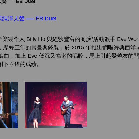
─ EB Duet
人聲 ── EB Duet
製作人 Billy Ho 與經驗豐富的商演/活動歌手 Eve 
et，歷經三年的籌畫與錄製，於 2015 年推出翻唱經典西
套的編曲，加上 Eve 低沉又慵懶的唱腔，馬上引起發燒友
創下不錯的成績。