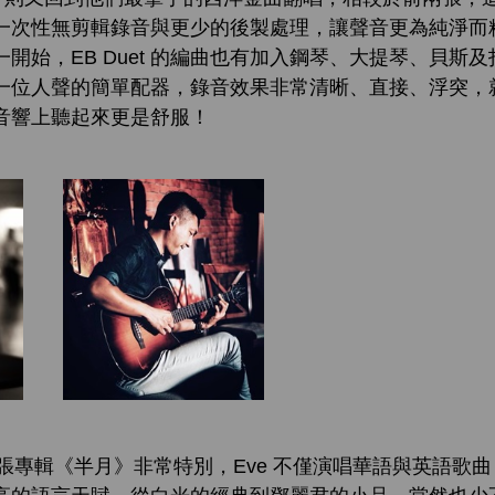
始採用一次性無剪輯錄音與更少的後製處理，讓聲音更為純淨
開始，EB Duet 的編曲也有加入鋼琴、大提琴、貝斯
一位人聲的簡單配器，錄音效果非常清晰、直接、浮突，就
音響上聽起來更是舒服！
張專輯《半月》非常特別，Eve 不僅演唱華語與英語歌