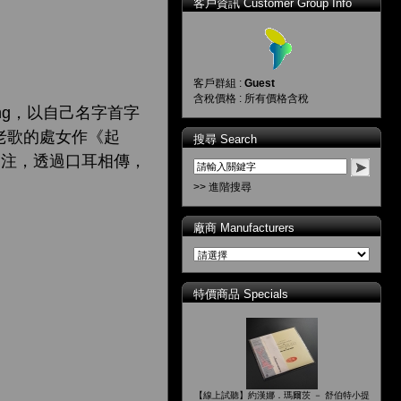
客戶資訊 Customer Group Info
客戶群組 :
Guest
含稅價格 : 所有價格含稅
Wong，以自己名字首字
洋老歌的處女作《起
搜尋 Search
的關注，透過口耳相傳，
>> 進階搜尋
廠商 Manufacturers
特價商品 Specials
【線上試聽】約漢娜．瑪爾茨 － 舒伯特小提