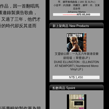
琴、鋼琴奏鳴曲集 ( 180 克 3LPs )
發表作品，因一首翻唱馬
小提琴：約漢娜．瑪爾茨，鋼琴：尚．安東
尼奈蒂
們獲邀錄製廣告歌曲
，
Johanna Martzy
NT$ 92,000
NT$ 85,000
度。又過了三年，他們才
橫行的時代卻反其道而
新上架商品 New Products
艾靈頓公爵：一九五六年新港音樂
節現場（ 單聲道LP )
DUKE ELLINGTON：ELLINGTON
AT NEWPORT ( Numbered Mono
Vinyl LP )
NT$ 1,450
點數商品 Spoint
這張專輯的製作更為簡