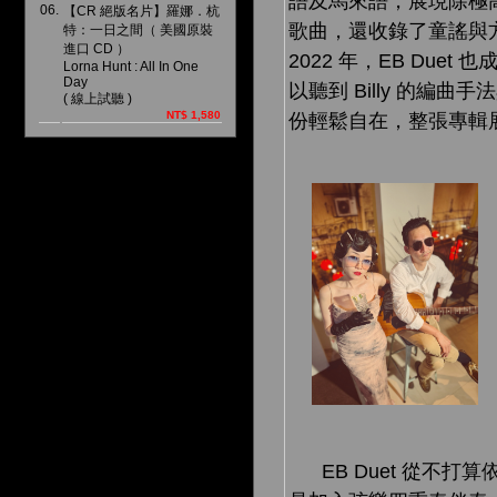
語及馬來語，展現除極
06.
【CR 絕版名片】羅娜．杭
歌曲，還收錄了童謠與
特：一日之間（ 美國原裝
進口 CD ）
2022 年，EB D
Lorna Hunt : All In One
Day
以聽到 Billy 的編
( 線上試聽 )
NT$ 1,580
份輕鬆自在，整張專輯
EB Duet 從不