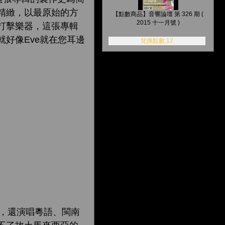
而精緻，以最原始的方
【點數商品】音響論壇 第 326 期 (
2015 十一月號 )
及打擊樂器，這張專輯
好像Eve就在您耳邊
兌換點數:12
曲，還演唱粵語、閩南