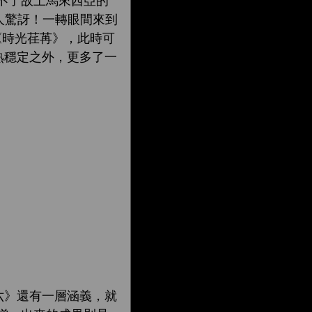
不了故土馬來西亞的
人驚訝！一轉眼間來到
成《時光荏苒》，此時可
成熟穩定之外，更多了一
六》還有一層涵義，就