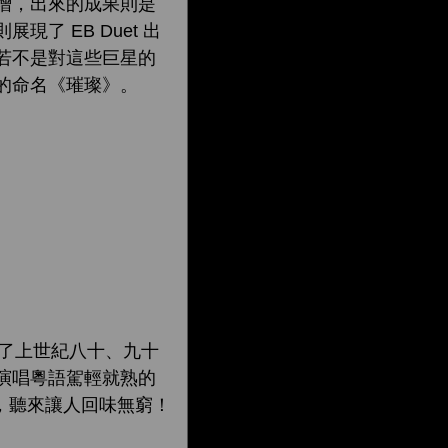
增，出來的成果則是
 EB Duet 出
若不是對這些巨星的
的命名《璀璨》。
演唱了上世紀八十、九十
演唱粵語駕輕就熟的
感，聽來讓人回味無窮！