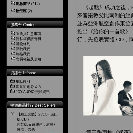
點數商品
(214)
《起點》成功之後，EB 
贈品區
(2)
來音樂教父比南利的經典
並為亞
洲航空創作東協五
服務台 Content
推出《給你的一首歌》，所
退換貨注意事項
行，先發表實體 CD，
隱私權保護聲明
購物條約
關於我們
聯絡我們
會員權益及須知
資訊台 Infobox
集點規則
常見問題 Q ＆ A
JOY AUDIO 交通資訊
暢銷商品排行 Best Sellers
01.
【線上試聽】2V1G ( 進口
版 CD )
何芸妮 & 戴麗津，演唱 /
羅傑，吉他
第三張專輯《迷霧