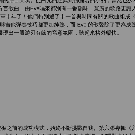
高的語言天賦。從白光的經典到鄧麗君的小品，當然也少
方言歌曲，由Eve唱來都別有一番韻味，寬廣的歌路更讓
uet 也成軍十年了！他們特別選了十一首與時間有關的歌曲組
曲手法與吉他彈奏技巧都更加純熟，而 Eve 的歌聲除了更為
展現出一股游刃有餘的寫意氛圍，聽起來格外暢快。
打算依循之前的成功模式，始終不斷挑戰自我。第六張專輯《