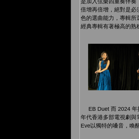
是加入弦樂四重奏伴奏
倍增再倍增，絕對是必須
色的選曲能力，專輯所
經典專輯有著極高的熟
EB Duet 而 2
年代香港多部電視劇與
Eve以獨特的嗓音，喚