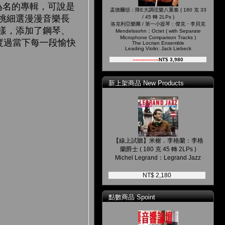
〉為名的專輯，可說是
孟德爾頌：降E大調弦樂八重奏 ( 180 克 33
挑細選漫漫音樂長
/ 45 轉 2LPs )
洛克利亞樂團 / 第一小提琴：傑克・李貝克
樣，添加了鋼琴、
Mendelssohn：Octet ( with Separate
Microphone Comparison Tracks )
您度過當下每一段愉快
The Locrian Ensemble
Leading Violin: Jack Liebeck
NT$ 4,080
NT$ 3,980
新上架商品 New Products
【線上試聽】米榭．李格蘭：李格
蘭爵士 ( 180 克 45 轉 2LPs )
Michel Legrand：Legrand Jazz
NT$ 2,180
點數商品 Spoint