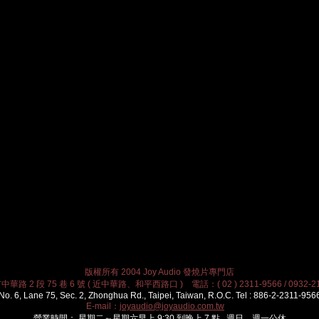
版權所有 2004 Joy Audio 發燒片專門店
華路 2 段 75 巷 6 號 ( 近中華路、和平西路口 ) 電話：( 02 ) 2311-9566 / 0932-21
No. 6, Lane 75, Sec. 2, Zhonghua Rd., Taipei, Taiwan, R.O.C. Tel : 886-2-2311-956
E-mail：
joyaudio@joyaudio.com.tw
營業時間： 星期二～星期六早上 9:30 到晚上 7 點 週日、週一公休