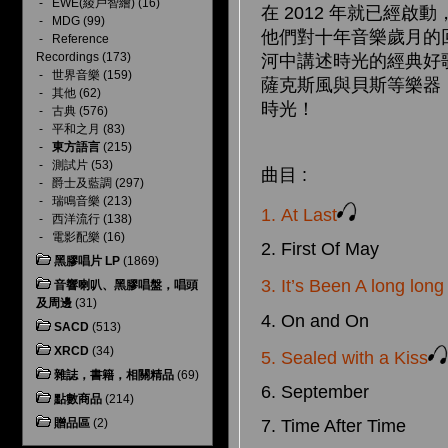
-
EWE(綾戶智繪)
(16)
在 2012 年就已經
-
MDG
(99)
他們對十年音樂歲月的
-
Reference
Recordings
(173)
河中講述時光的經典好
-
世界音樂
(159)
薩克斯風與貝斯等樂器，不
-
其他
(62)
時光！
-
古典
(576)
-
平和之月
(83)
-
東方語言
(215)
-
測試片
(53)
曲目 :
-
爵士及藍調
(297)
-
瑞鳴音樂
(213)
1. At Last
-
西洋流行
(138)
-
電影配樂
(16)
2. First Of May
黑膠唱片 LP
(1869)
3. It’s Been A long lon
音響喇叭、黑膠唱盤，唱頭
及周邊
(31)
4. On and On
SACD
(513)
XRCD
(34)
5. Sealed with a Kiss
雜誌，書籍，相關精品
(69)
6. September
點數商品
(214)
贈品區
(2)
7. Time After Time