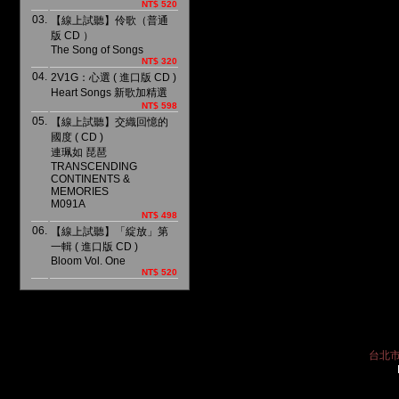
NT$ 520
03.
【線上試聽】伶歌（普通
版 CD ）
The Song of Songs
NT$ 320
04.
2V1G：心選 ( 進口版 CD )
Heart Songs 新歌加精選
NT$ 598
05.
【線上試聽】交織回憶的
國度 ( CD )
連珮如 琵琶
TRANSCENDING
CONTINENTS &
MEMORIES
M091A
NT$ 498
06.
【線上試聽】「綻放」第
一輯 ( 進口版 CD )
Bloom Vol. One
NT$ 520
台北市中