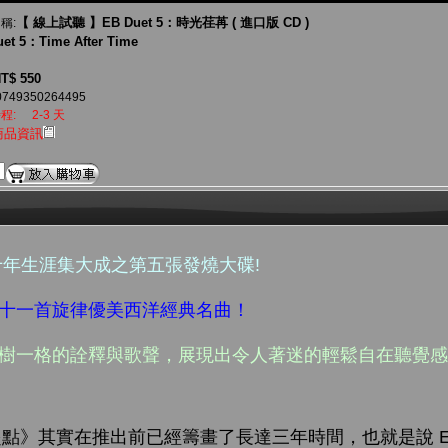
【 線上試聽 】EB Duet 5：時光荏苒 ( 進口版 CD )
稱:
et 5：Time After Time
T$ 550
0749350264495
程:
2-3 天
商品資訊
et 十年生涯集大成之第五張發燒大碟
!
之十一首旋律優美西洋經典名曲！
獨樹一格的詮釋與歌聲，展現出令人著迷的輕鬆自在聽覺
起點》其實在推出前已經籌畫了長達三年時間，也就是說 EB