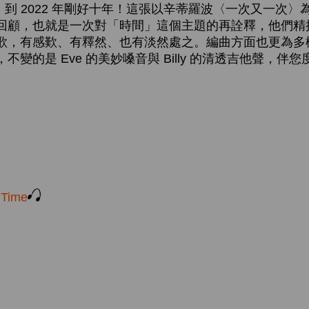
啟動，到 2022 年剛好十年！這張以辛蒂羅波〈一次又一次
回顧，也就是一次對「時間」這個主題的再詮釋，他們精
歌，有感歎、有釋然、也有淡然處之。編曲方面也更為多
變的是 Eve 的美妙嗓音與 Billy 的清透吉他聲，伴
g Time