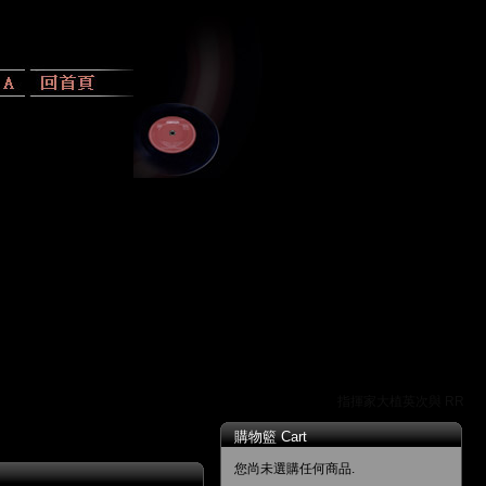
指揮家大植英次與 RR 唱片
購物籃 Cart
您尚未選購任何商品.