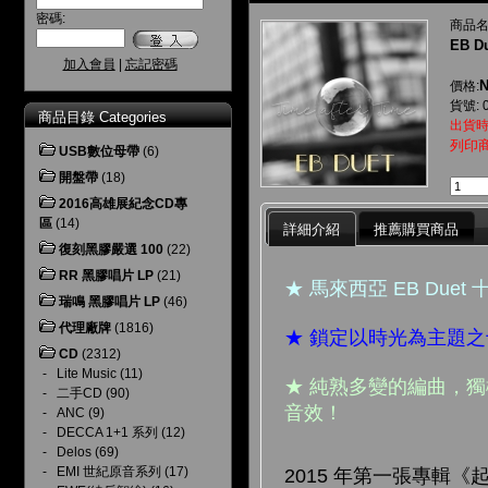
密碼:
商品名
EB Du
加入會員
|
忘記密碼
N
價格:
貨號: 
商品目錄 Categories
出貨時
列印
USB數位母帶
(6)
開盤帶
(18)
2016高雄展紀念CD專
區
(14)
詳細介紹
推薦購買商品
復刻黑膠嚴選 100
(22)
RR 黑膠唱片 LP
(21)
★ 馬來西亞 EB Du
瑞鳴 黑膠唱片 LP
(46)
代理廠牌
(1816)
★ 鎖定以時光為主題
CD
(2312)
-
Lite Music
(11)
★ 純熟多變的編曲，
-
二手CD
(90)
音效！
-
ANC
(9)
-
DECCA 1+1 系列
(12)
-
Delos
(69)
-
EMI 世紀原音系列
(17)
2015 年第一張專輯《