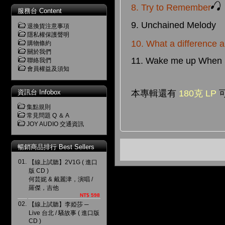
8. Try to Remember
服務台 Content
9. Unchained Melody
退換貨注意事項
隱私權保護聲明
10. What a difference 
購物條約
關於我們
11. Wake me up When
聯絡我們
會員權益及須知
本專輯還有
180克 LP
資訊台 Infobox
集點規則
常見問題 Q ＆ A
JOY AUDIO 交通資訊
暢銷商品排行 Best Sellers
01.
【線上試聽】2V1G ( 進口
版 CD )
何芸妮 & 戴麗津，演唱 /
羅傑，吉他
NT$ 598
02.
【線上試聽】李婭莎 ─
Live 台北 / 騷故事 ( 進口版
CD )