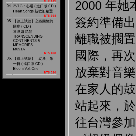
2000 年
NT$ 320
04.
2V1G：心選 ( 進口版 CD )
Heart Songs 新歌加精選
NT$ 598
簽約準備出
05.
【線上試聽】交織回憶的
國度 ( CD )
連珮如 琵琶
離職被擱置
TRANSCENDING
CONTINENTS &
MEMORIES
M091A
國際，再次
NT$ 498
06.
【線上試聽】「綻放」第
一輯 ( 進口版 CD )
放棄對音樂
Bloom Vol. One
NT$ 520
在家人的鼓
站起來，於 
往台灣參加