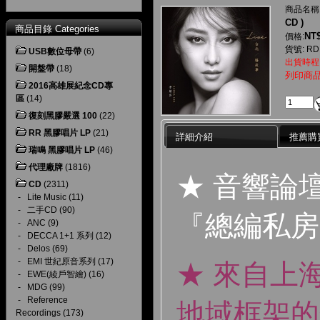
商品名稱
CD )
商品目錄 Categories
NT$
價格:
貨號: RD
USB數位母帶
(6)
出貨時程
開盤帶
(18)
列印商
2016高雄展紀念CD專
區
(14)
復刻黑膠嚴選 100
(22)
RR 黑膠唱片 LP
(21)
詳細介紹
推薦購
瑞鳴 黑膠唱片 LP
(46)
代理廠牌
(1816)
★ 音響論
CD
(2311)
-
Lite Music
(11)
-
二手CD
(90)
『總編私房
-
ANC
(9)
-
DECCA 1+1 系列
(12)
-
Delos
(69)
-
EMI 世紀原音系列
(17)
★ 來自上
-
EWE(綾戶智繪)
(16)
-
MDG
(99)
-
Reference
地域框架的
Recordings
(173)