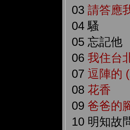
03
請答應
04 騷
05 忘記他
06
我住台
07
逗陣的 
08
花香
09
爸爸的
10 明知故