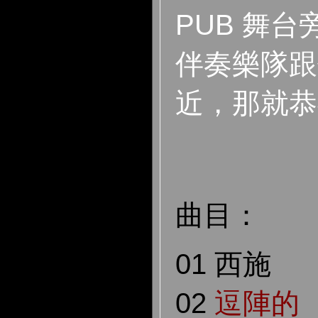
PUB 舞
伴奏樂隊跟
近，那就恭
曲目：
01 西施
02
逗陣的