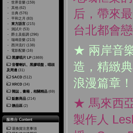
-
世界音樂
(159)
-
其他
(62)
后，帶來最
-
古典
(576)
-
平和之月
(83)
-
東方語言
(215)
台北都會戀
-
測試片
(53)
-
爵士及藍調
(296)
-
瑞鳴音樂
(213)
-
西洋流行
(138)
★ 兩岸音
-
電影配樂
(16)
黑膠唱片 LP
(1869)
造，精緻典
音響喇叭、黑膠唱盤，唱頭
及周邊
(31)
SACD
(512)
浪漫篇章！
XRCD
(34)
雜誌，書籍，相關精品
(69)
點數商品
(214)
★ 馬來西亞 p
贈品區
(2)
製作人 Lesl
服務台 Content
退換貨注意事項