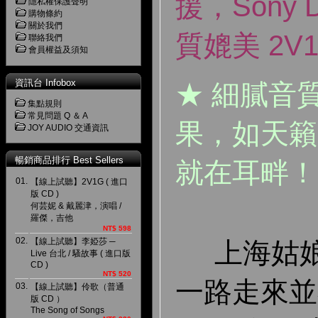
援，Sony
隱私權保護聲明
購物條約
關於我們
質媲美 2V
聯絡我們
會員權益及須知
資訊台 Infobox
★ 細膩音
集點規則
常見問題 Q ＆ A
果，如天籟
JOY AUDIO 交通資訊
暢銷商品排行 Best Sellers
就在耳畔！
01.
【線上試聽】2V1G ( 進口
版 CD )
何芸妮 & 戴麗津，演唱 /
羅傑，吉他
NT$ 598
02.
【線上試聽】李婭莎 ─
上海姑娘
Live 台北 / 騷故事 ( 進口版
CD )
NT$ 520
一路走來並
03.
【線上試聽】伶歌（普通
版 CD ）
The Song of Songs