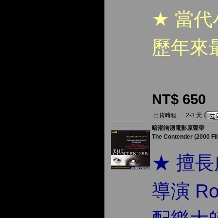
★
當代
歷年來
NT$ 650
出貨時程:
2-3 天
暗潮洶湧電影原聲帶
The Contender (2000 Fil
★ 擅
導演 Ro