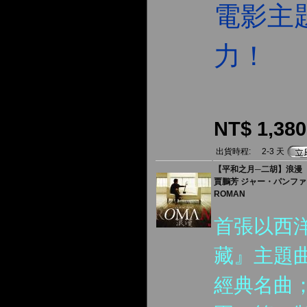
電影主
力！
NT$ 1,380
出貨時程:
2-3 天
【平和之月─二胡】浪漫
賈鵬芳 ジャー・パンフ
ROMAN
首張以西
藏』主題
經典名曲