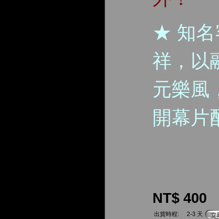
★ 知
祥，以
元樂風
開幕片
NT$ 400
出貨時程:
2-3 天