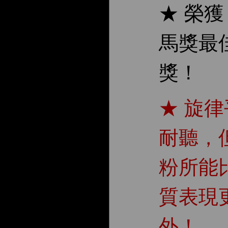
★ 榮獲 
馬獎最
獎！
★ 旋
耐聽，
粉所能
質表現
外！