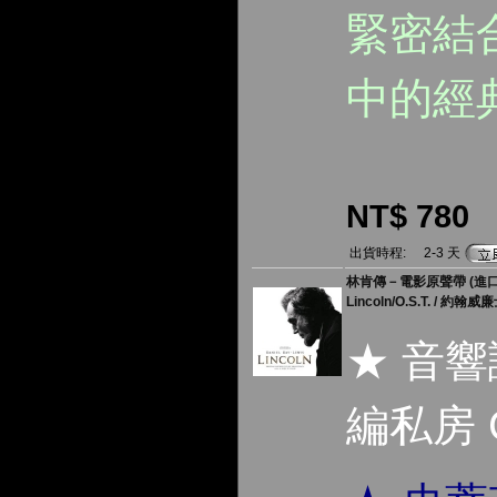
緊密結
中的經
NT$ 780
出貨時程:
2-3 天
林肯傳－電影原聲帶 (進口
Lincoln/O.S.T. / 約翰威廉
★ 音
編私房