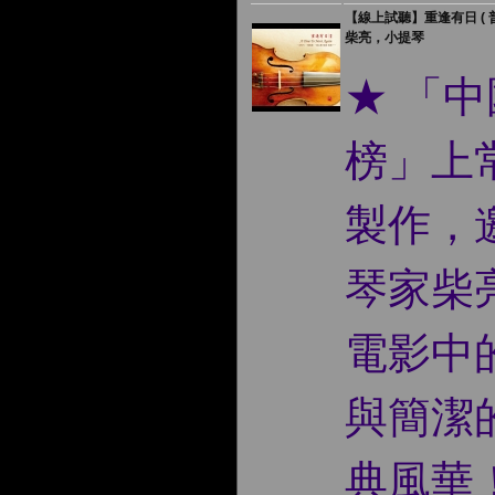
【線上試聽】重逢有日 ( 普
柴亮，小提琴
★ 「
榜」上
製作，
琴家柴亮
電影中
與簡潔
典風華