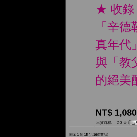
★ 收
「辛德
真年代
與「教
的絕美
NT$ 1,080
出貨時程:
2-3 天
顯示
1
到
15
(共
16
個商品)