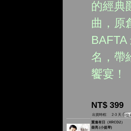
的經典
曲，原
BAFT
名，帶
饗宴！
NT$ 399
出貨時程:
2-3 天
重逢有日（XRCD2）
柴亮 (小提琴)