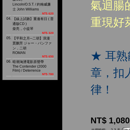
氣迴腸
Lincoln/O.S.T. / 約翰威廉
士 John Williams
NT$ 620
重現好
04.
【線上試聽】重逢有日 ( 普
通版CD )
柴亮，小提琴
NT$ 320
05.
【平和之月─二胡】浪漫
賈鵬芳 ジャー・パンファ
ン，二胡
★ 耳
ROMAN
NT$ 650
06.
暗潮洶湧電影原聲帶
The Contender (2000
章，扣
Film) / Deterrence
NT$ 780
律！
NT$ 1,080