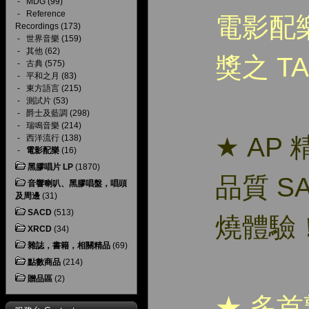
-
MDG
(99)
-
Reference
電影配
Recordings
(173)
-
世界音樂
(159)
-
其他
(62)
獎之 T
-
古典
(575)
-
平和之月
(83)
-
東方語言
(215)
-
測試片
(53)
-
爵士及藍調
(298)
-
瑞鳴音樂
(214)
★ AP
-
西洋流行
(138)
-
電影配樂
(16)
黑膠唱片 LP
(1870)
品質 S
音響喇叭、黑膠唱盤，唱頭
及周邊
(31)
SACD
(513)
燒體驗
XRCD
(34)
雜誌，書籍，相關精品
(69)
點數商品
(214)
贈品區
(2)
★ 多