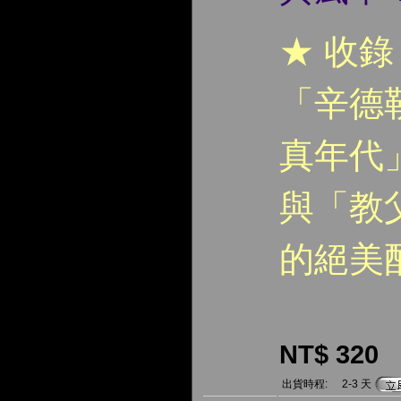
★ 收
「辛德
真年代
與「教
的絕美
NT$ 320
出貨時程:
2-3 天