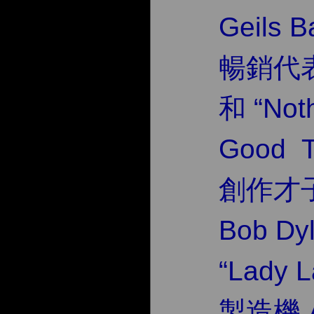
Geils 
暢銷代表作
和 “Noth
Good
創作才子
Bob D
“Lady 
製造機 A