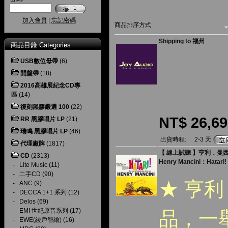
加入會員
|
忘記密碼
商品排序方式
Shipping to 福州
商品目錄 Categories
USB數位母帶
(6)
開盤帶
(18)
2016高雄展紀念CD專
區
(14)
復刻黑膠嚴選 100
(22)
NT$ 26,69
RR 黑膠唱片 LP
(21)
瑞鳴 黑膠唱片 LP
(46)
出貨時程:
2-3 天
代理廠牌
(1817)
【 線上試聽 】亨利．曼西
CD
(2313)
Henry Mancini：Hatari!
-
Lite Music
(11)
-
二手CD
(90)
★ 亨
-
ANC
(9)
-
DECCA 1+1 系列
(12)
-
Delos
(69)
-
EMI 世紀原音系列
(17)
品，一
-
EWE(綾戶智繪)
(16)