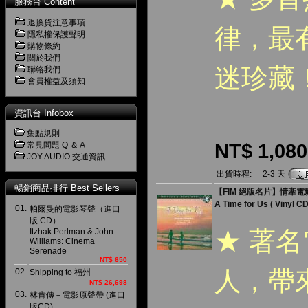
服務台 Content
退換貨注意事項
律，最
隱私權保護聲明
購物條約
關於我們
迷珍藏
聯絡我們
會員權益及須知
資訊台 Infobox
集點規則
NT$ 1,080
常見問題 Q ＆ A
JOY AUDIO 交通資訊
出貨時程:
2-3 天
暢銷商品排行 Best Sellers
【FIM 絕版名片】情牽電影黑
A Time for Us ( Vinyl CD
01.
帕爾曼的電影琴聲（進口
版 CD）
★ 著
Itzhak Perlman & John
Williams: Cinema
Serenade
NT$ 650
人，帶
02.
Shipping to 福州
NT$ 26,698
03.
林肯傳－電影原聲帶 (進口
版CD)