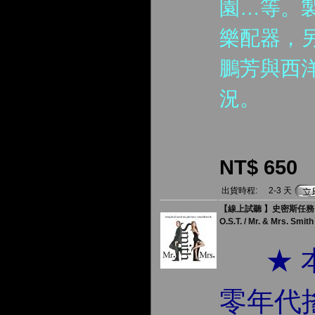
園…等。
樂配器，
鵬芳與西
況。
NT$ 650
出貨時程:
2-3 天
【線上試聽 】史密斯任務 
O.S.T. / Mr. & Mrs. Smith
★ 
零年代搖