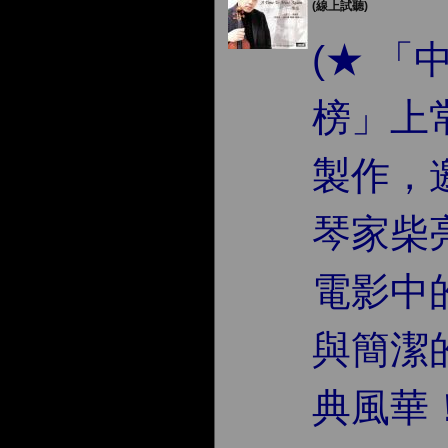
(線上試聽)
(★ 
榜」上
製作，
琴家柴亮
電影中
與簡潔
典風華