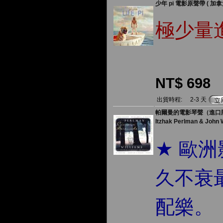
少年 pi 電影原聲帶 ( 加拿
極少量
NT$ 698
出貨時程:
2-3 天
帕爾曼的電影琴聲（進口版
Itzhak Perlman & John 
★
歐洲
久不衰
配樂。