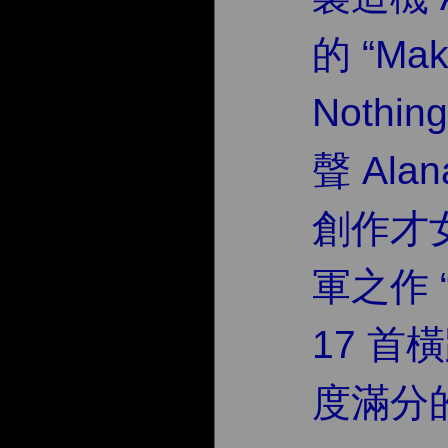
的 “Mak
Nothin
聲 Ala
創作才女 
軍之作 “
17 首
度滿分