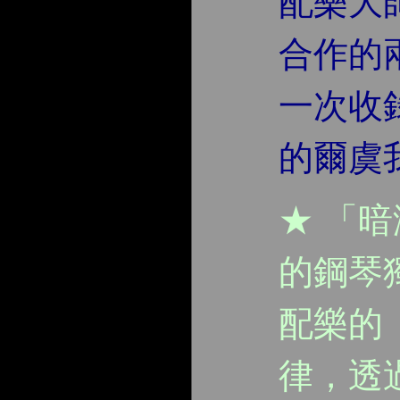
配樂大師 
合作的
一次收
的爾虞
★ 「
的鋼琴
配樂的
律，透