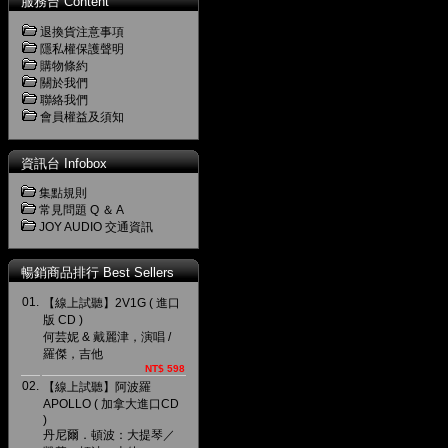
服務台 Content
退換貨注意事項
隱私權保護聲明
購物條約
關於我們
聯絡我們
會員權益及須知
資訊台 Infobox
集點規則
常見問題 Q ＆ A
JOY AUDIO 交通資訊
暢銷商品排行 Best Sellers
01.
【線上試聽】2V1G ( 進口
版 CD )
何芸妮 & 戴麗津，演唱 /
羅傑，吉他
NT$ 598
02.
【線上試聽】阿波羅
APOLLO ( 加拿大進口CD
)
丹尼爾．頓波：大提琴／