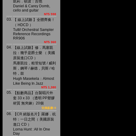
凱莉．頓波：吉他
Daniel & Carey Domb,
cello and guitar
NT$ 598
03.
【 線上試聽 】全體齊奏！
（ HDCD ）
Tutti! Orchestral Sampler
Reference Recordings
RR906
NT$ 360
04.
【線上試聽】修．馬塞凱
拉：幾乎是爵士樂 （ 美國
原裝進口CD ）
馬塞凱拉，粗管短號 / 威利
斯，鋼琴 / 赫德，貝斯 / 哈
特，鼓
Hugh Masekela：Almost
Like Being In Jazz
NT$ 1,380
05.
【點數商品】台製唱片外
套 33 x 33 （透明 PP塑膠
材質 無夾鍊）20個
兌換點數:9
06.
【CR 絕版名片】羅娜．杭
特：一日之間（ 美國原裝
進口 CD ）
Lorna Hunt : All In One
Day