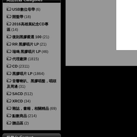
USB數位母帶
(6)
開盤帶
(18)
2016高雄展紀念CD專
區
(14)
復刻黑膠嚴選 100
(21)
RR 黑膠唱片 LP
(21)
瑞鳴 黑膠唱片 LP
(46)
代理廠牌
(1815)
CD
(2311)
黑膠唱片 LP
(1864)
音響喇叭、黑膠唱盤，唱頭
及周邊
(31)
SACD
(512)
XRCD
(34)
雜誌，書籍，相關精品
(69)
點數商品
(214)
贈品區
(2)