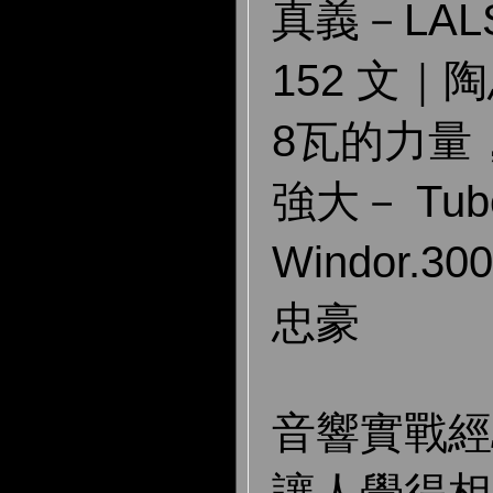
真義－LALS 
152 文｜
8瓦的力量
強大－ Tube
Windor.
忠豪
音響實戰經驗 
讓人覺得相