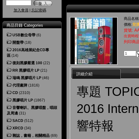
加入會員
|
忘記密碼
商品名稱
兌換
價格:
商品目錄 Categories
貨號: AA
USB數位母帶
(6)
出貨時程
列印商
開盤帶
(18)
2016高雄展紀念CD專
區
(14)
復刻黑膠嚴選 100
(22)
RR 黑膠唱片 LP
(21)
詳細介紹
瑞鳴 黑膠唱片 LP
(46)
代理廠牌
(1816)
專題 TOPI
CD
(2310)
黑膠唱片 LP
(1867)
2016 Inter
音響喇叭、黑膠唱盤，唱頭
及周邊
(31)
SACD
(512)
響特報
XRCD
(34)
雜誌，書籍，相關精品
(69)