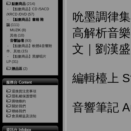
點數商品
(214)
-
【點數商品】CD /SACD
吮墨調律集 Ed
/XRCD /DVD
(57)
-
【點數商品】書籍 雜
誌
(111)
高解析音樂
MUZIK
(8)
其他
(10)
音響論壇
(93)
文｜劉漢盛
-
【點數商品】軟體&音響附
件、其他
(15)
-
【點數商品】黑膠唱片
LP
(31)
贈品區
(2)
編輯檯上 Sta
服務台 Content
退換貨注意事項
隱私權保護聲明
購物條約
音響筆記 Aud
關於我們
聯絡我們
會員權益及須知
資訊台 Infobox