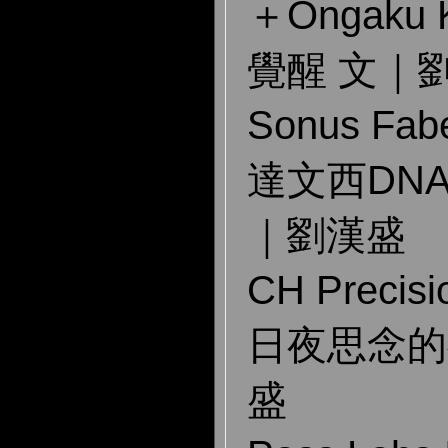
＋Ongaku
覺醒 文｜
Sonus Fab
達文西DN
｜劉漢盛
CH Preci
日夜思念的
盛