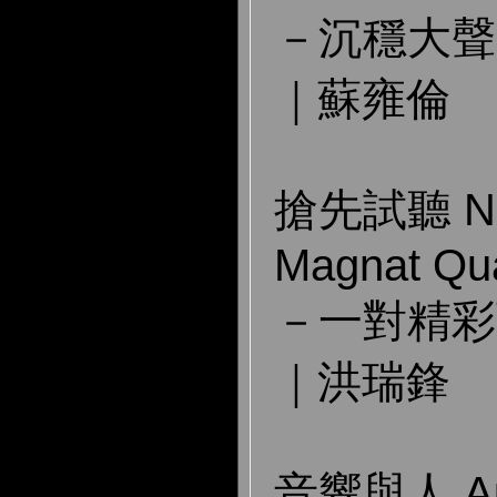
－沉穩大聲
｜蘇雍倫
搶先試聽 New
Magnat Qua
－一對精彩
｜洪瑞鋒
音響與人 Aud