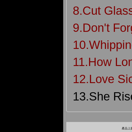
8.Cut Glas
9.Don't Fo
10.Whippin
11.How Lo
12.Love Si
13.She Ris
產品上架