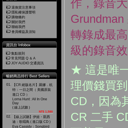
作，錄音大師 
退換貨注意事項
隱私權保護聲明
Grundm
購物條約
關於我們
聯絡我們
轉錄成最高
會員權益及須知
資訊台 Infobox
級的錄音效
集點規則
常見問題 Q ＆ A
JOY AUDIO 交通資訊
★ 這是唯
暢銷商品排行 Best Sellers
理價錢買到
01.
【CR 絕版名片】羅娜．杭
特：一日之間（ 美國原裝
進口 CD ）
CD，因為
Lorna Hunt : All In One
Day
( 線上試聽 )
NT$ 1,580
CR 二手 
02.
【線上試聽】伊娃・凱西
迪：歌唱鳥 ( 進口版 CD )
Eva Cassidy：Songbird