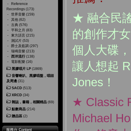
-
Reference
Recordings
(173)
★ 融合民
-
世界音樂
(159)
-
其他
(62)
-
古典
(576)
的創作才女
-
平和之月
(83)
-
東方語言
(215)
-
測試片
(53)
個人大碟，
-
爵士及藍調
(297)
-
瑞鳴音樂
(213)
-
西洋流行
(138)
-
電影配樂
(16)
讓人想起 Ric
黑膠唱片 LP
(1869)
音響喇叭、黑膠唱盤，唱頭
Jones！
及周邊
(31)
SACD
(513)
XRCD
(34)
★ Classic
雜誌，書籍，相關精品
(69)
點數商品
(214)
Michael 
贈品區
(2)
服務台 Content