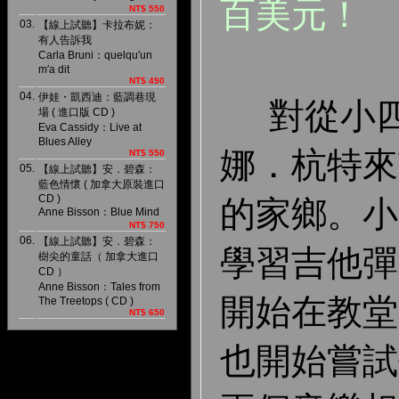
百美元！
NT$ 550
03.
【線上試聽】卡拉布妮：
有人告訴我
Carla Bruni：quelqu′un
m′a dit
NT$ 490
04.
伊娃・凱西迪：藍調巷現
對從小四
場 ( 進口版 CD )
Eva Cassidy：Live at
Blues Alley
娜．杭特來
NT$ 550
05.
【線上試聽】安．碧森：
藍色情懷 ( 加拿大原裝進口
CD )
的家鄉。小
Anne Bisson：Blue Mind
NT$ 750
06.
【線上試聽】安．碧森：
學習吉他彈
樹尖的童話（ 加拿大進口
CD ）
Anne Bisson：Tales from
開始在教堂
The Treetops ( CD )
NT$ 650
也開始嘗試