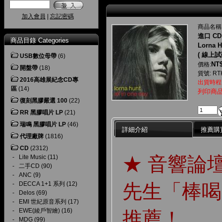
加入會員
|
忘記密碼
商品名稱
進口 CD
商品目錄 Categories
Lorna H
( 線上試
USB數位母帶
(6)
NT$
價格:
開盤帶
(18)
貨號: RT
2016高雄展紀念CD專
出貨時程
區
(14)
列印商
復刻黑膠嚴選 100
(22)
RR 黑膠唱片 LP
(21)
瑞鳴 黑膠唱片 LP
(46)
詳細介紹
推薦購
代理廠牌
(1816)
CD
(2312)
★ 音響論
-
Lite Music
(11)
-
二手CD
(90)
-
ANC
(9)
先生「棒喝 
-
DECCA 1+1 系列
(12)
-
Delos
(69)
-
EMI 世紀原音系列
(17)
-
EWE(綾戶智繪)
(16)
推薦！
-
MDG
(99)