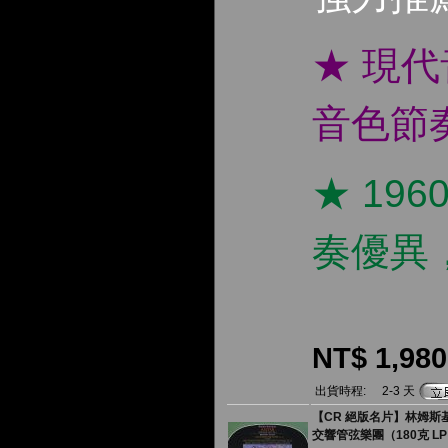
★ 現
音色節
★ 19
奏優異
NT$ 1,980
出貨時程:
2-3 天
【CR 絕版名片】林姆斯基
交響管弦樂團（180克 L