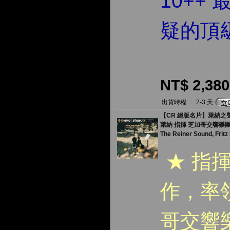
10++
疑的頂
NT$ 2,380
出貨時程:
2-3 天
【CR 絕版名片】萊納之聲 ( 
萊納 指揮 芝加哥交響樂
The Reiner Sound, Fritz
★ 指
作，率
哥交響