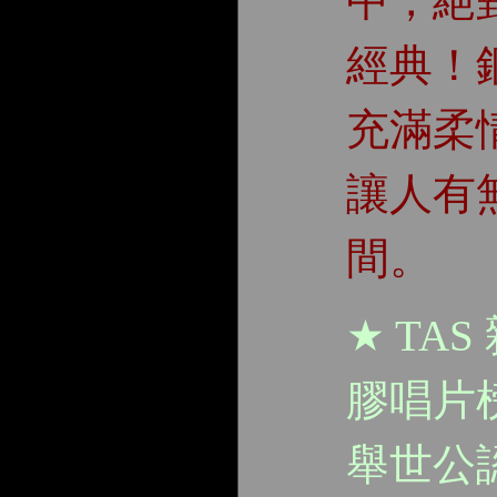
中，絕
經典！
充滿柔
讓人有
間。
★ TA
膠唱片
舉世公