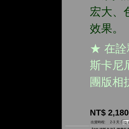
宏大、
效果。
★ 在
斯卡尼尼
團版相
NT$ 2,180
出貨時程:
2-3 天