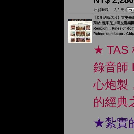
出貨時程:
2-3 天
【CR 絕版名片】雷史畢基︰
萊納 指揮 芝加哥交響樂
Respighi：Pines of Ro
Reiner, conductor / Ch
★ TA
錄音師 L
心炮製，
的經典
★紮實