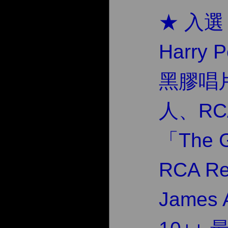
★ 入選
Harry
黑膠唱
人、RC
「The G
RCA R
James A