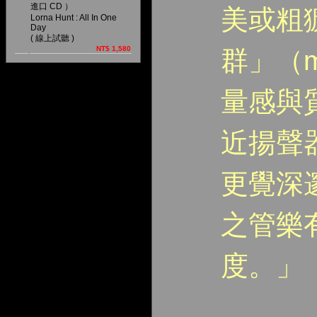
進口 CD ）
美或粗
Lorna Hunt : All In One
Day
( 線上試聽 )
NT$ 1,580
群」（ma
量感與
近揚聲
更覺深
之管樂
度。」