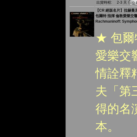
出貨時程:
2-3 天
【CR 絕版名片】拉赫曼尼諾
包爾特 指揮 倫敦愛樂交
Rachmaninoff: Symphon
★ 包
愛樂交
情詮釋
夫「第
得的名
本。