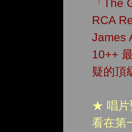
「The G
RCA R
James A
10++
疑的頂
★ 唱
看在第