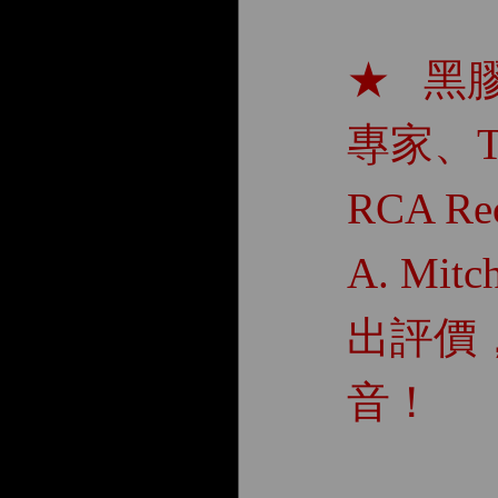
★ 黑膠
專家、The
RCA Re
A. Mit
出評價
音！