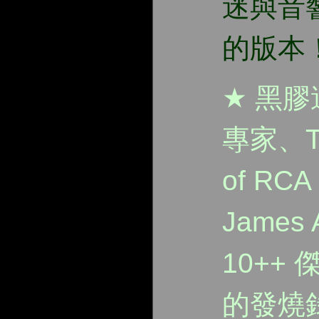
迷與音
的版本
★
黑膠
專家、
of RCA
James A
10++
的發燒