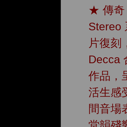
★ 傳奇 R
Ster
片復刻，
Decc
作品，
活生感
間音場
堂韻殘