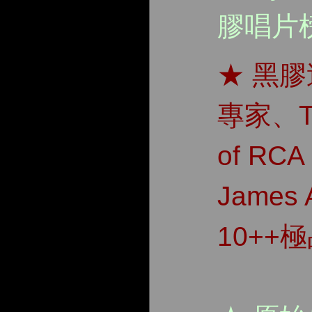
膠唱片
★ 黑膠
專家、Th
of RCA
James 
10++