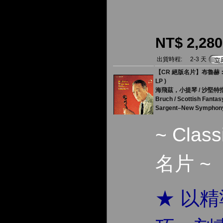
NT$ 2,280
出貨時程:
2-3 天
【CR 絕版名片】布魯赫︰
LP )
海飛茲，小提琴 / 沙堅
Bruch / Scottish Fantas
Sargent–New Symphony O
~ Clas
名片 ~
★ 以