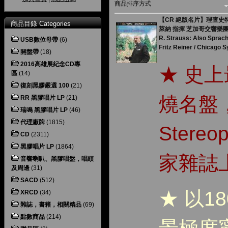
商品排序方式
【CR 絕版名片】理查史特勞
商品目錄 Categories
萊納 指揮 芝加哥交響樂
R. Strauss: Also Sprac
USB數位母帶
(6)
Fritz Reiner / Chicago
開盤帶
(18)
2016高雄展紀念CD專
★ 史
區
(14)
復刻黑膠嚴選 100
(21)
燒名盤，
RR 黑膠唱片 LP
(21)
瑞鳴 黑膠唱片 LP
(46)
代理廠牌
(1815)
Stere
CD
(2311)
黑膠唱片 LP
(1864)
家雜誌
音響喇叭、黑膠唱盤，唱頭
及周邊
(31)
SACD
(512)
★ 以1
XRCD
(34)
雜誌，書籍，相關精品
(69)
點數商品
(214)