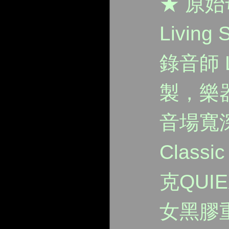
★ 原始
Livin
錄音師 L
製，樂
音場寬
Classi
克QUI
女黑膠