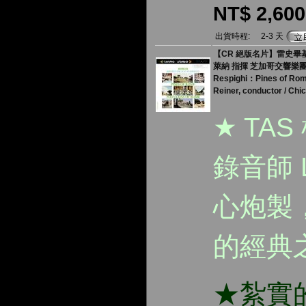
NT$ 2,600
出貨時程:
2-3 天
【CR 絕版名片】雷史畢基
萊納 指揮 芝加哥交響樂
Respighi：Pines of Ro
Reiner, conductor / Ch
★ TA
錄音師 L
心炮製，
的經典
★紮實