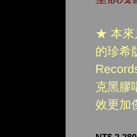
★ 本
的珍希版
Recor
克黑膠
效更加
NT$ 2,280