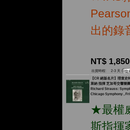
Pear
出的錄
NT$ 1,850
出貨時程:
2-3 天
【CR 絕版名片】理查史特
萊納 指揮 芝加哥交響樂
Richard Strauss: Symp
Chicago Symphony , Fri
★最權
斯指揮