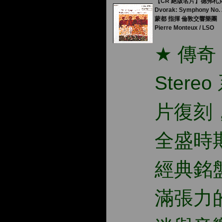
【CR 絕版名片】德弗札
Dvorak: Symphony No. 
蒙都 指揮 倫敦交響樂團
Pierre Monteux / LSO
★
傳奇
Stereo
片復刻
全盛時
經典銘
滿張力