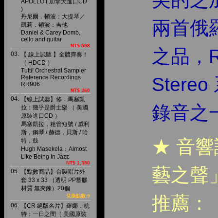
APOLLO ( 加拿大進口CD
)
丹尼爾．頓波：大提琴／
兩首俄
凱莉．頓波：吉他
Daniel & Carey Domb,
cello and guitar
NT$ 598
之品，RC
03.
【 線上試聽 】全體齊奏！
（ HDCD ）
Tutti! Orchestral Sampler
Reference Recordings
Ster
RR906
NT$ 360
04.
【線上試聽】修．馬塞凱
錄音之
拉：幾乎是爵士樂 （ 美國
原裝進口CD ）
馬塞凱拉，粗管短號 / 威利
斯，鋼琴 / 赫德，貝斯 / 哈
★ 音響
特，鼓
Hugh Masekela：Almost
Like Being In Jazz
NT$ 1,380
藝之聲
05.
【點數商品】台製唱片外
套 33 x 33 （透明 PP塑膠
材質 無夾鍊）20個
推薦：
兌換點數:9
06.
【CR 絕版名片】羅娜．杭
特：一日之間（ 美國原裝