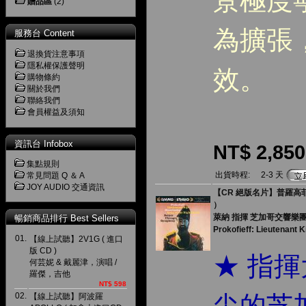
景極度
贈品區
(2)
為擴張
服務台 Content
退換貨注意事項
隱私權保護聲明
效。
購物條約
關於我們
聯絡我們
會員權益及須知
資訊台 Infobox
NT$ 2,850
集點規則
出貨時程:
2-3 天
常見問題 Q ＆ A
JOY AUDIO 交通資訊
【CR 絕版名片】普羅高菲
）
萊納 指揮 芝加哥交響樂團 Re
暢銷商品排行 Best Sellers
Prokofieff: Lieutenant K
01.
【線上試聽】2V1G ( 進口
版 CD )
★ 指
何芸妮 & 戴麗津，演唱 /
羅傑，吉他
NT$ 598
02.
尖的芝
【線上試聽】阿波羅