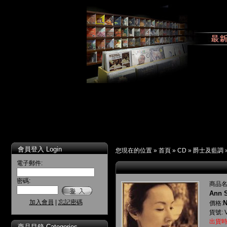
會員登入 Login
您現在的位置 »
首頁
»
CD
»
爵士及藍調
電子郵件:
密碼:
商品名
Ann S
加入會員
|
忘記密碼
N
價格:
貨號: 
出貨時
商品目錄 Categories