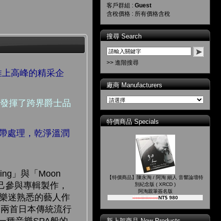
客戶群組 :
Guest
含稅價格 : 所有價格含稅
搜尋 Search
>> 進階搜尋
推上高峰的精采企
廠商 Manufacturers
的發揮了跨界爵士品
特價商品 Specials
母帶處理，乾淨溫潤
ng」與「Moon
【特價商品】陳永淘 / 阿淘 細人 音響論壇特
己參與專輯製作，
別紀念版 ( XRCD )
阿淘親筆簽名版
些爵士樂迷熟悉的藝人作
NT$ 1,080
NT$ 980
是其中兩首日本傳統流行
新上架商品 New Products