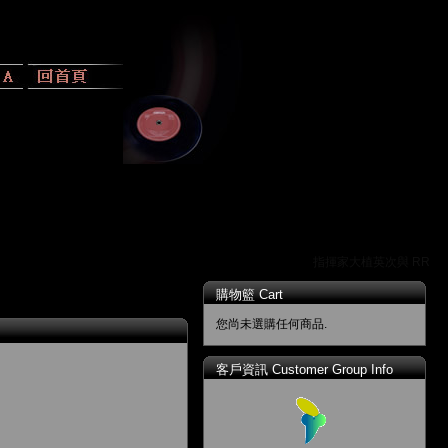
指揮家大植英次與 RR 唱
購物籃 Cart
您尚未選購任何商品.
客戶資訊 Customer Group Info