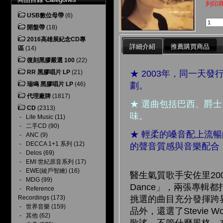
列印
USB數位母帶
(6)
開盤帶
(18)
2016高雄展紀念CD專
詳細介紹
推薦購買商品
區
(14)
復刻黑膠嚴選 100
(22)
★ 2003年，同一
RR 黑膠唱片 LP
(21)
劃。
瑞鳴 黑膠唱片 LP
(46)
代理廠牌
(1817)
★ 選曲包括巴西、爵
CD
(2313)
味。
-
Lite Music
(11)
-
二手CD
(90)
★ 輕柔的嗓音配上流暢
-
ANC
(9)
-
DECCA 1+1 系列
(12)
的聲音質感與音樂配合
-
Delos
(69)
-
EMI 世紀原音系列
(17)
-
EWE(綾戶智繪)
(16)
醫生氣質歌手安佐里200
-
MDG
(99)
Dance」，兩張專
-
Reference
Recordings
(173)
挑選的曲目充分發揮跨界品味
-
世界音樂
(159)
品外，還選了Stevie 
-
其他
(62)