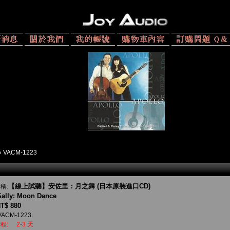
»
VACM-1223
【線上試聽】安佐里：月之舞 (日本原裝進口CD)
稱:
ally: Moon Dance
T$ 880
VACM-1223
程:
2-3 天