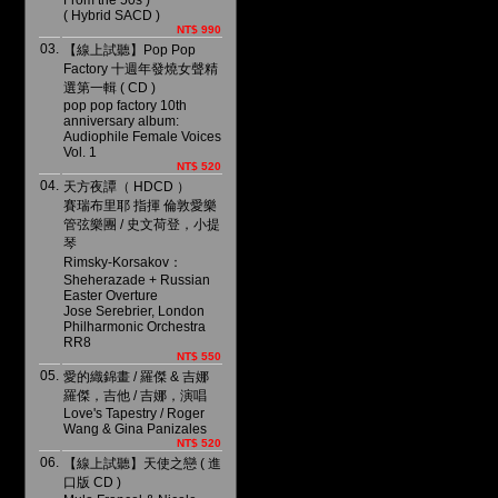
From the 50s )
( Hybrid SACD )
NT$ 990
03.
【線上試聽】Pop Pop
Factory 十週年發燒女聲精
選第一輯 ( CD )
pop pop factory 10th
anniversary album:
Audiophile Female Voices
Vol. 1
NT$ 520
04.
天方夜譚（ HDCD ）
賽瑞布里耶 指揮 倫敦愛樂
管弦樂團 / 史文荷登，小提
琴
Rimsky-Korsakov：
Sheherazade + Russian
Easter Overture
Jose Serebrier, London
Philharmonic Orchestra
RR8
NT$ 550
05.
愛的織錦畫 / 羅傑 & 吉娜
羅傑，吉他 / 吉娜，演唱
Love's Tapestry / Roger
Wang & Gina Panizales
NT$ 520
06.
【線上試聽】天使之戀 ( 進
口版 CD )