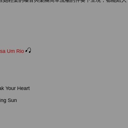
在她輕柔的嗓音與樂團簡單流暢的伴奏下呈現，都能給人一
ssa Um Rio
ak Your Heart
ing Sun