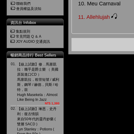
10. Meu Carnaval
聯絡我們
會員權益及須知
11.
Allehlujah
資訊台 Infobox
集點規則
常見問題 Q ＆ A
JOY AUDIO 交通資訊
暢銷商品排行 Best Sellers
01.
【線上試聽】修．馬塞凱
拉：幾乎是爵士樂 （ 美國
原裝進口CD ）
馬塞凱拉，粗管短號 / 威利
斯，鋼琴 / 赫德，貝斯 / 哈
特，鼓
Hugh Masekela：Almost
Like Being In Jazz
NT$ 1,380
02.
【線上試聽】琳恩．史丹
利：復古情韻
來自50年代的靈丹妙藥 (
雙層 SACD )
Lyn Stanley：Potions (