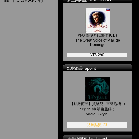
種音樂SPA般的
多明哥傳奇代表作 (CD)
The Great Voice of Placido
Domingo
NT$ 290
點數商品 Spoint
【點數商品】艾黛兒 : 空降危機 （
7 吋 45 轉 單曲黑膠 ）
Adele : Skyfall
兌換點數:20
推薦給親友 Tell Friend