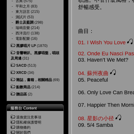
歌謠。不管什麼風格，
-
古典
(575)
-
平和之月
(83)
舒暢感受。
-
東方語言
(215)
-
測試片
(53)
-
爵士及藍調
(298)
-
瑞鳴音樂
(214)
曲目：
-
西洋流行
(138)
-
電影配樂
(16)
01.
I Wish You Love
黑膠唱片 LP
(1870)
02.
Onde Eu Nasci Pa
音響喇叭、黑膠唱盤，唱頭
及周邊
(31)
03. Haven’t We Met?
SACD
(513)
04.
蘇州夜曲
XRCD
(34)
05. Peaceful
雜誌，書籍，相關精品
(69)
點數商品
(214)
06. Only Love Can Bre
贈品區
(2)
07. Happier Then Morn
服務台 Content
退換貨注意事項
08.
星影の小径
隱私權保護聲明
09. 5/4 Samba
購物條約
關於我們