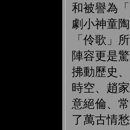
和被譽為「
劇小神童陶
「伶歌」所
陣容更是驚
拂動歷史、
時空、趙家
意絕倫、常
了萬古情愁