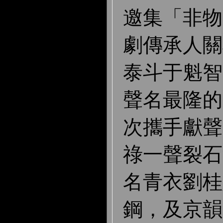
邀集「非物
劇傳承人關
泰斗于魁智
聲名最隆的
次攜手獻聲
祿一聲裂石
名青衣劉桂
鋼，及京韻