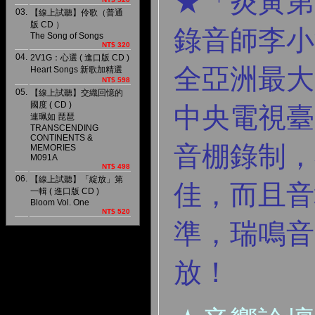
★「炎黃第
03.
【線上試聽】伶歌（普通
版 CD ）
錄音師李小
The Song of Songs
NT$ 320
04.
2V1G：心選 ( 進口版 CD )
全亞洲最大
Heart Songs 新歌加精選
NT$ 598
05.
【線上試聽】交織回憶的
國度 ( CD )
中央電視臺 
連珮如 琵琶
TRANSCENDING
CONTINENTS &
音棚錄制，
MEMORIES
M091A
NT$ 498
06.
【線上試聽】「綻放」第
佳，而且音
一輯 ( 進口版 CD )
Bloom Vol. One
NT$ 520
準，瑞鳴音樂
放！