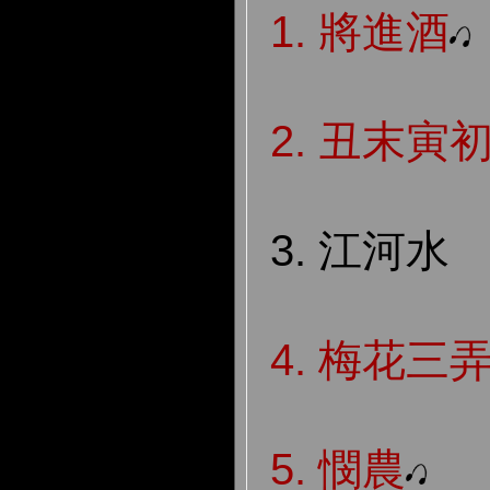
1.
將進酒
2. 丑
末寅
3. 江河水
4.
梅花三
5.
憫農