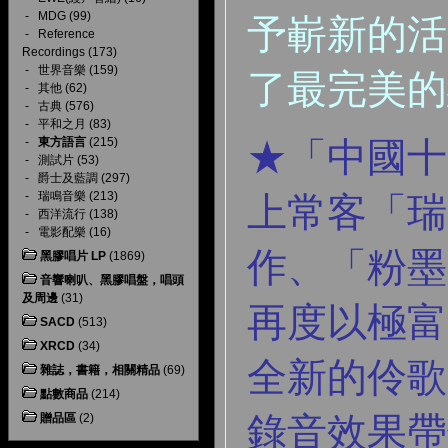
-
MDG
(99)
予嶄新的活
-
Reference
Recordings
(173)
-
世界音樂
(159)
了最完美的
-
其他
(62)
-
古典
(576)
-
平和之月
(83)
-
東方語言
(215)
★「中國十
-
測試片
(53)
-
爵士及藍調
(297)
-
瑞鳴音樂
(213)
上常客「瑞
-
西洋流行
(138)
-
電影配樂
(16)
作、「粉墨
黑膠唱片 LP
(1869)
音響喇叭、黑膠唱盤，唱頭
及周邊
(31)
再度以極富
SACD
(513)
XRCD
(34)
全新的伶歌
雜誌，書籍，相關精品
(69)
點數商品
(214)
錄音效果帶
贈品區
(2)