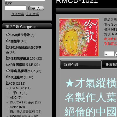
RMCD-1021
密碼:
加入會員
|
忘記密碼
商品名稱
The So
商品目錄 Categories
NT$
價格:
貨號: RM
USB數位母帶
(6)
出貨時程
開盤帶
(18)
列印商
2016高雄展紀念CD專
區
(14)
復刻黑膠嚴選 100
(22)
詳細介紹
推薦購
RR 黑膠唱片 LP
(21)
瑞鳴 黑膠唱片 LP
(46)
代理廠牌
(1816)
★才氣縱橫
CD
(2312)
-
Lite Music
(11)
-
二手CD
(90)
名製作人葉
-
ANC
(9)
-
DECCA 1+1 系列
(12)
-
Delos
(69)
絕倫的中國
-
EMI 世紀原音系列
(17)
-
EWE(綾戶智繪)
(16)