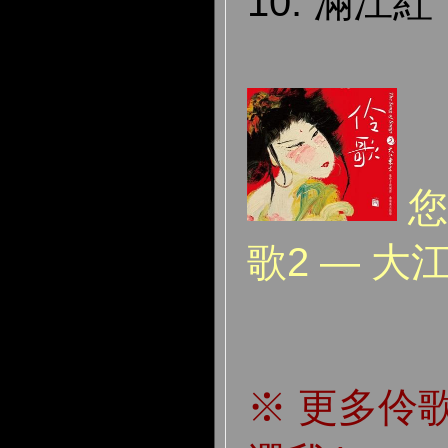
10. 滿江紅
您
歌2 — 大
※ 更多伶歌