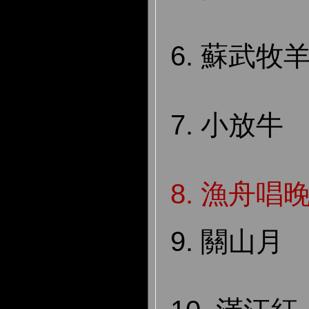
6. 蘇武牧
7. 小放牛
8.
漁舟唱
9. 關山月