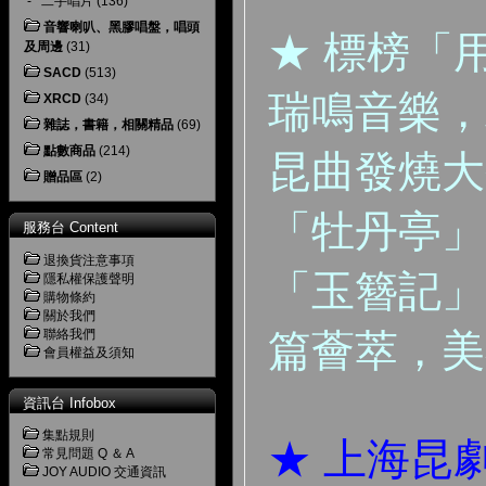
-
二手唱片
(136)
音響喇叭、黑膠唱盤，唱頭
★ 標榜「
及周邊
(31)
SACD
(513)
瑞鳴音樂，
XRCD
(34)
雜誌，書籍，相關精品
(69)
點數商品
(214)
昆曲發燒大
贈品區
(2)
「牡丹亭」
服務台 Content
退換貨注意事項
「玉簪記」
隱私權保護聲明
購物條約
關於我們
聯絡我們
篇薈萃，美
會員權益及須知
資訊台 Infobox
集點規則
★ 上海昆
常見問題 Q ＆ A
JOY AUDIO 交通資訊