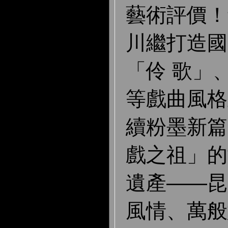
藝術評價！
川繼打造國
「伶 歌」
等戲曲風格
續粉墨新篇
戲之祖」的
遺產——昆
風情、萬般