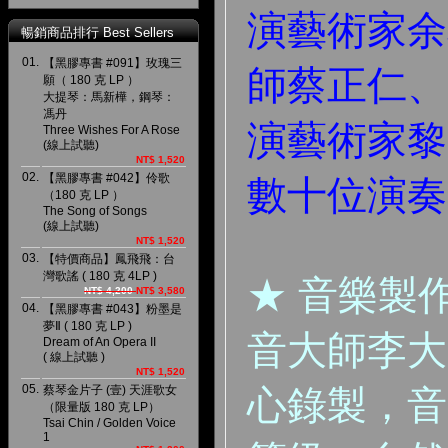
演藝術家余
暢銷商品排行 Best Sellers
01.
【黑膠專書 #091】玫瑰三
師蔡正仁、
願（ 180 克 LP ）
大提琴：馬新樺，鋼琴：
馮丹
演藝術家黎
Three Wishes For A Rose
(線上試聽)
NT$ 1,520
02.
【黑膠專書 #042】伶歌
數十位演奏
（180 克 LP ）
The Song of Songs
(線上試聽)
NT$ 1,520
03.
【特價商品】鳳飛飛：台
灣歌謠 ( 180 克 4LP )
★ 音樂製
NT$ 4,200
NT$ 3,580
04.
【黑膠專書 #043】粉墨是
夢Ⅱ ( 180 克 LP )
音大師李大
Dream of An Opera II
( 線上試聽 )
NT$ 1,520
05.
蔡琴金片子 (壹) 天涯歌女
心錄製，音
（限量版 180 克 LP）
Tsai Chin / Golden Voice
1