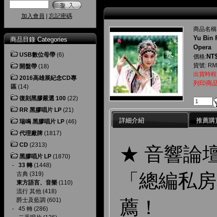
加入會員
|
忘記密碼
商品名稱
Yu Bin 
商品目錄 Categories
Opera
USB數位母帶
(6)
NT$
價格:
貨號: RM
開盤帶
(18)
出貨時程
2016高雄展紀念CD專
列印商
區
(14)
復刻黑膠嚴選 100
(22)
RR 黑膠唱片 LP
(21)
詳細介紹
推薦購
瑞鳴 黑膠唱片 LP
(46)
代理廠牌
(1817)
CD
(2313)
★ 音響論
黑膠唱片 LP
(1870)
-
33 轉
(1448)
「總編私房
古典
(319)
東方語言、音樂
(110)
流行 其他
(418)
薦！
爵士及藍調
(601)
-
45 轉
(286)