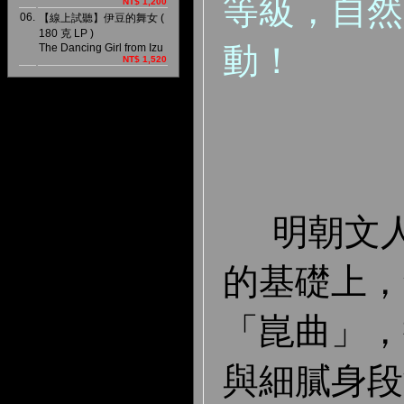
等級，自然
NT$ 1,200
06.
【線上試聽】伊豆的舞女 (
180 克 LP )
動！
The Dancing Girl from Izu
NT$ 1,520
明朝文人
的基礎上，
「崑曲」，
與細膩身段