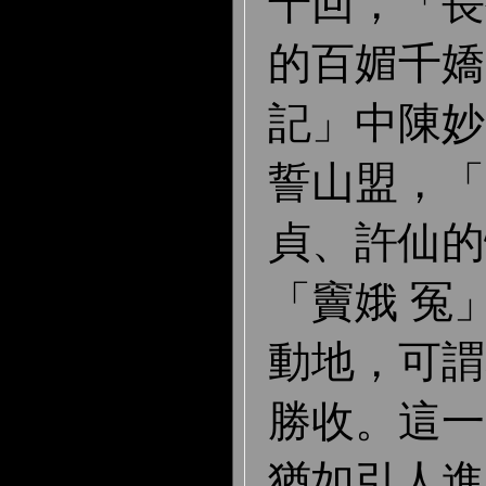
千回，「長
的百媚千嬌
記」中陳妙
誓山盟，「
貞、許仙的
「竇娥 冤
動地，可謂
勝收。這一
猶如引人進