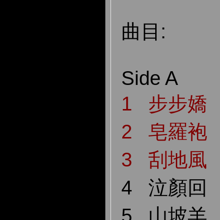
曲目:
Side A
1 步步嬌
2 皂羅袍
3 刮地風
4 泣顏回
5 山坡羊