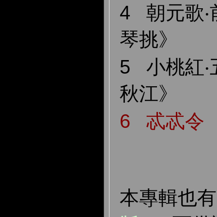
4 朝元歌‧
琴挑
5 小桃紅
秋江
6 忒忒令
本專輯也