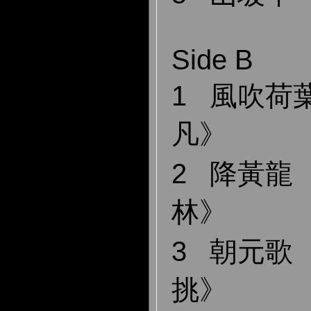
Side B
1 風吹荷
凡》
2 降黃龍 
林》
3 朝元歌 
挑》