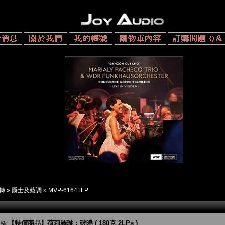
 轉
»
爵士及藍調
»
MVP-61641LP
【特價商品】荷莉羅琳：破曉 ( 180克 2LPs )
稱: