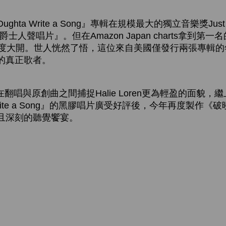
ta Write a Song』專輯在規模最大的獨立音樂獎Just Plai
爵士人聲唱片』。但在Amazon Japan charts拿到第
ren知名度大開。世人恍然了悟，這位來自美國僅發行兩張專輯
的真正歌者。
試著在翻唱與原創曲之間捕捉Halie Loren更為輕盈的面貌
a Write a Song』的黑膠唱片廣受好評後，今年再度製作
且深刻的聽覺饗宴。