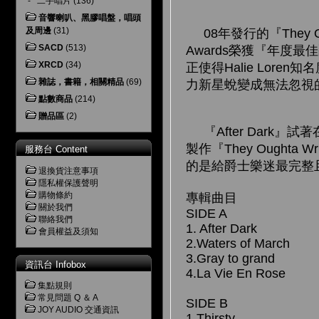
-
二手唱片
(136)
音響喇叭、黑膠唱盤，唱頭
及周邊
(31)
08年發行的『They Ough
SACD
(513)
Awards榮獲『年度最佳
XRCD
(34)
正使得Halie Lo
雜誌，書籍，相關精品
(69)
力新星蛻變成無法忽視
點數商品
(214)
贈品區
(2)
『After Dark』
製作『They Ought
服務台 Content
的是給爵士樂迷最完整
退換貨注意事項
隱私權保護聲明
購物條約
專輯曲目
關於我們
SIDE A
聯絡我們
1. After Dark
會員權益及須知
2.Waters of March
3.Gray to grand
資訊台 Infobox
4.La Vie En Rose
集點規則
常見問題 Q ＆ A
SIDE B
JOY AUDIO 交通資訊
1.Thirsty