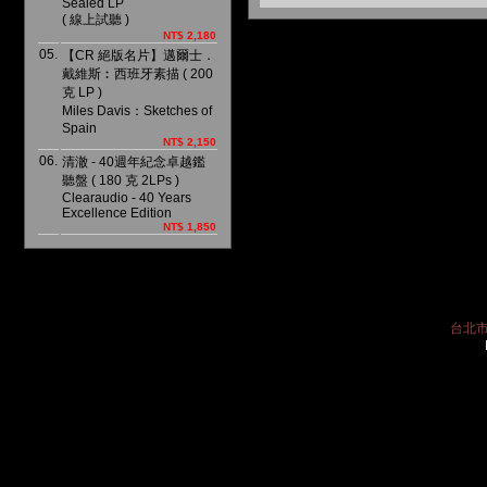
Sealed LP
( 線上試聽 )
NT$ 2,180
05.
【CR 絕版名片】邁爾士．
戴維斯︰西班牙素描 ( 200
克 LP )
Miles Davis：Sketches of
Spain
NT$ 2,150
06.
清澈 - 40週年紀念卓越鑑
聽盤 ( 180 克 2LPs )
Clearaudio - 40 Years
Excellence Edition
NT$ 1,850
台北市中