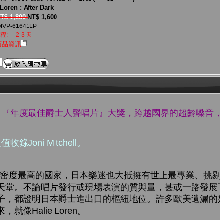
 Loren : After Dark
T$ 1,800
NT$ 1,600
MVP-61641LP
程:
2-3 天
商品資訊
in Folks 『年度最佳爵士人聲唱片』大獎，跨越國界的超齡
Joni Mitchell。
度最高的國家，日本樂迷也大抵擁有世上最專業、挑剔
天堂。不論唱片發行或現場表演的質與量，甚或一路發展
子，都證明日本爵士進出口的樞紐地位。許多歐美遺漏的
像Halie Loren。