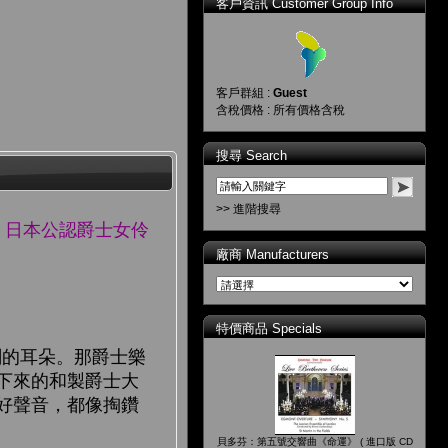
客戶資訊 Customer Group Info
客戶群組 :
Guest
含稅價格 : 所有價格含稅
搜尋 Search
>> 進階搜尋
嗓音，日本公認爵士女伶
廠商 Manufacturers
特價商品 Specials
的耳朵。那爵士樂
下來的和製爵士大
好聲音，都像掏鑽
貝多芬：第五號交響曲《命運》 ( 進口版 CD