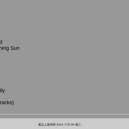
d
rning Sun
n
e
ily
racks)
產品上架時間 2014 十月 08 週三.