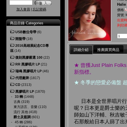
Halie
加入會員
|
忘記密碼
N
價格:
貨號: 
出貨時
商品目錄 Categories
列印
USB數位母帶
(6)
開盤帶
(18)
2016高雄展紀念CD專
詳細介紹
推薦購買商品
區
(14)
復刻黑膠嚴選 100
(22)
★ 曾獲Just Pla
RR 黑膠唱片 LP
(21)
新指標。
瑞鳴 黑膠唱片 LP
(46)
代理廠牌
(1817)
★ 冬季的戀愛必備盤 超值收錄
CD
(2313)
黑膠唱片 LP
(1870)
-
33 轉
(1448)
日本是全世界唱片行密
古典
(319)
東方語言、音樂
(110)
呢？日本更是爵士樂的
流行 其他
(418)
師如山下洋輔、秋吉敏
爵士及藍調
(601)
石那般給日本人篩了出來，就
-
45 轉
(286)