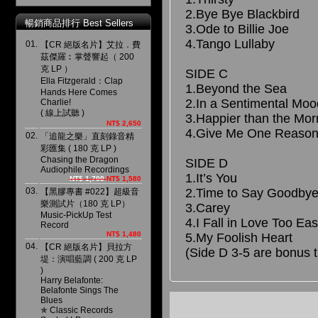
2.Bye Bye Blackbird
暢銷商品排行 Best Sellers
3.Ode to Billie Joe
4.Tango Lullaby
01.
【CR 絕版名片】艾拉．費
茲傑羅︰掌聲響起（ 200
克 LP ）
SIDE C
Ella Fitzgerald：Clap
1.Beyond the Sea
Hands Here Comes
2.In a Sentimental Moo
Charlie!
( 線上試聽 )
3.Happier than the Mo
NT$ 2,650
4.Give Me One Reaso
02.
「追龍之樂」直刻錄音精
彩匯集 ( 180 克 LP )
Chasing the Dragon
SIDE D
Audiophile Recordings
1.It’s You
NT$ 1,700
NT$ 1,580
03.
2.Time to Say Goodby
【黑膠專書 #022】超級音
樂測試片（180 克 LP）
3.Carey
Music-PickUp Test
4.I Fall in Love Too Eas
Record
NT$ 1,480
5.My Foolish Heart
04.
【CR 絕版名片】貝拉方
(Side D 3-5 are bonus t
堤：演唱藍調 ( 200 克 LP
)
Harry Belafonte:
Belafonte Sings The
Blues
✯ Classic Records