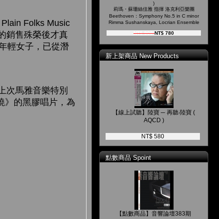
)
莉瑪・蘇珊絲佳雅 指揮 洛克利亞樂團
Beethoven：Symphony No.5 in C minor
n Folks Music
Rimma Sushanskaya, Locrian Ensemble
一名的銷售殊榮後才真
NT$ 900
NT$ 780
的年輕女子，已從潛
新上架商品 New Products
，繼上次馬雅音樂特別
《破曉》的黑膠唱片，為
【線上試聽】陸寶 ─ 再聽‧陸寶 (
AQCD )
NT$ 580
點數商品 Spoint
【點數商品】音響論壇383期