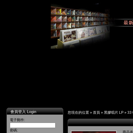
會員登入 Login
您現在的位置 »
首頁
»
黑膠唱片 LP
»
33
電子郵件:
密碼:
商品名