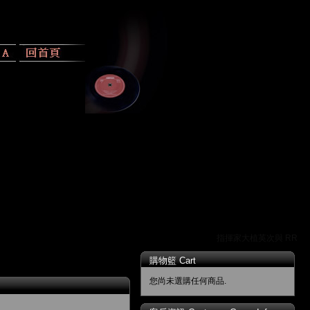
指揮家大植英次與 RR 唱
購物籃 Cart
您尚未選購任何商品.