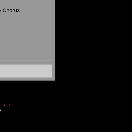
& Chorus
7-017
6