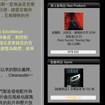
心泡製一套無論是音樂
新上架商品 New Products
 - 鍾愛音樂和
彰，互相輝映的作
Excellence
皮爾斯．法契尼：撕裂的天空 (日本
，解像度，動態範
原裝進口CD)
Piers Faccini: Tearing Sky
接近原來錄音的音
(線上試聽)
女黑膠盤為載體，效果
NT$ 600
點數商品 Spoint
中夢寐以求的類比廠牌。
Clearaudio一
。
【點數商品】音響論壇 第 331 期
專門製造發燒配件與
本片曲目風格包羅萬
兌換點數:12
良的刻片和壓片技