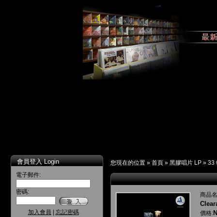
會員登入 Login
您現在的位置 »
首頁
»
黑膠唱片 LP
»
33
電子郵件:
密碼:
商品名
Clear
加入會員
|
忘記密碼
N
價格: