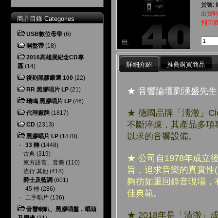
貨號: I
出貨時
商品目錄 Categories
列印
USB數位母帶
(6)
開盤帶
(18)
2016高雄展紀念CD專
詳細介紹
推薦購買商品
區
(14)
復刻黑膠嚴選 100
(22)
★ 音響論壇劉漢盛先
RR 黑膠唱片 LP
(21)
瑞鳴 黑膠唱片 LP
(46)
★
德國品牌「淸澈」Cl
代理廠牌
(1817)
不斷淬煉，其產品多項
CD
(2313)
以求的音響設備。
黑膠唱片 LP
(1870)
-
33 轉
(1448)
古典
(319)
★ 公司自1978年成立
東方語言、音樂
(110)
旨，追求音樂的真實性(loo
流行 其他
(418)
夠彷如重回錄音現場，
爵士及藍調
(601)
-
45 轉
(286)
佳典範。
-
二手唱片
(136)
音響喇叭、黑膠唱盤，唱頭
★
2018年是「清澈