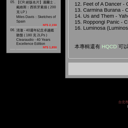
05.
【CR 絕版名片】邁爾士．
12. Feet of A Dancer -
戴維斯︰西班牙素描 ( 200
13. Carmina Burana - 
克 LP )
14. Us and Them - Yah
Miles Davis：Sketches of
15. Roppongi Panic - C
Spain
NT$ 2,150
16. Luminosa (Luminos
06.
清澈 - 40週年紀念卓越鑑
聽盤 ( 180 克 2LPs )
Clearaudio - 40 Years
Excellence Edition
本專輯還有
HQCD
可
NT$ 1,850
台北市中