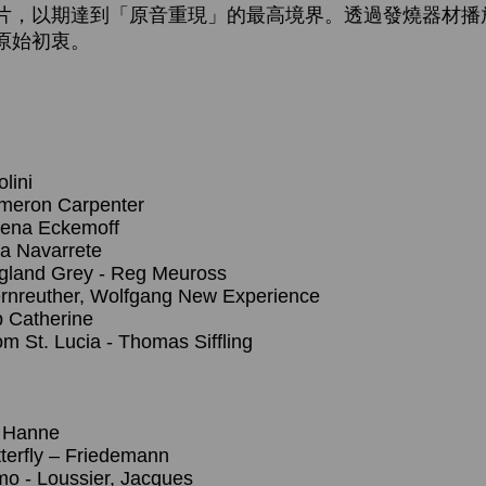
片，以期達到「原音重現」的最高境界。透過發燒器材播
原始初衷。
lini
ameron Carpenter
lena Eckemoff
da Navarrete
gland Grey - Reg Meuross
ernreuther, Wolfgang New Experience
p Catherine
om St. Lucia - Thomas Siffling
, Hanne
terfly – Friedemann
imo - Loussier, Jacques