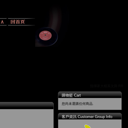
指揮家大植英次與 RR 唱
購物籃 Cart
您尚未選購任何商品.
客戶資訊 Customer Group Info