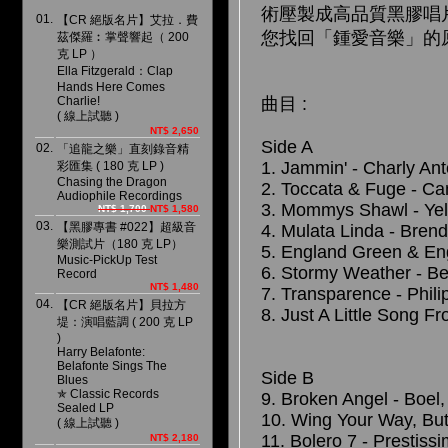
術壓製成高品質黑膠唱
01.
【CR 絕版名片】艾拉．費
您找回「鍾愛音樂」的
茲傑羅︰掌聲響起（ 200
克 LP ）
Ella Fitzgerald：Clap
Hands Here Comes
曲目 :
Charlie!
( 線上試聽 )
NT$ 2,650
Side A
02.
「追龍之樂」直刻錄音精
1. Jammin' - Charly Anto
彩匯集 ( 180 克 LP )
Chasing the Dragon
2. Toccata & Fuge - C
Audiophile Recordings
3. Mommys Shawl - Ye
NT$ 1,700
NT$ 1,580
03.
【黑膠專書 #022】超級音
4. Mulata Linda - Bren
樂測試片（180 克 LP）
5. England Green & En
Music-PickUp Test
6. Stormy Weather - B
Record
NT$ 1,480
7. Transparence - Phili
04.
【CR 絕版名片】貝拉方
8. Just A Little Song Fr
堤：演唱藍調 ( 200 克 LP
)
Harry Belafonte:
Belafonte Sings The
Side B
Blues
✯ Classic Records
9. Broken Angel - Boel
Sealed LP
10. Wing Your Way, But
( 線上試聽 )
11. Bolero 7 - Prestiss
NT$ 2,180