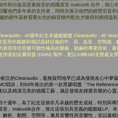
作和出版高質素錄音的德國原音 Inakustik 合作，精
回饗他們多年來的支持者，同時亦展示他們的經營宗旨和目標
優越的硬件器材需要出色的錄音輭件配合才能得到相得益
audio - 40週年紀念卓越鑑聽盤 Clearaudio - 40 Years 
挑選的歌曲皆是用作鑑聽和測試器材設備的中、高、低音，空間感
的表現等但音樂可聽性極高的樂曲，顯赫的專業技術，最
用直刻金屬母盤 (DMM) 製作，配以33轉180克雙處
。
Suchy創立的Clearaudio，毫無疑問地早已成為發燒友心
頭，到93年推出的第一款黑膠唱盤「The Reference」，
術以及精湛完美的德國工藝，滿足發燒友鍾愛音樂的心靈
dio四十週年，為了紀念這個非凡卓越的歷史成就，特別與
音」Inakustik合作，推出這張別具意義的鑑聽級LP。
、解析、動態、空間等，兼具音響性與音樂性，並以最精