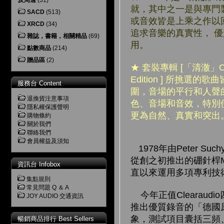
及周邊
(31)
就，其中之一是與專門製
SACD
(513)
或音效皆是上乘之作以
XRCD
(34)
追求音樂的真實性， 
雜誌，書籍，相關精品
(69)
用。
點數商品
(214)
贈品區
(2)
★
套裝專輯 [「清澈」Clear
Edition ] 所
服務台 Content
圍，音場的平行和人聲
退換貨注意事項
色、音場和音效，特別使
隱私權保護聲明
更為自然、真實和突出
購物條約
關於我們
聯絡我們
會員權益及須知
1978年由Peter 
從創之初推出的硼針桿MC唱
資訊台 Infobox
直以來運用多項專利技
集點規則
常見問題 Q ＆ A
今年正值Clearau
JOY AUDIO 交通資訊
推出優質錄音的「德國原
象，測試項目囊括三頻
暢銷商品排行 Best Sellers