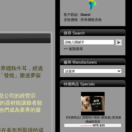
客戶群組 :
Guest
含稅價格 : 所有價格含稅
搜尋 Search
>> 進階搜尋
廠商 Manufacturers
黑膠界穩執牛耳，經過
「發燒」樂迷夢寐
特價商品 Specials
，這是公司的經營宗
所生產的器材能讓聽者能
他們成為業界的最
【特價商品】調聲唱片聖經 (精裝版) 劉漢盛
總編輯親簽
NT$ 890
NT$ 820
司在多年所取得的成