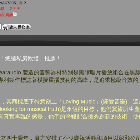
NAK78051 2LP
程:
2-3 天
商品資訊
生「總編私房軟體」推薦！
earaudio 製造的音響器材特別是黑膠唱片播放組合在
專利製作標誌著模擬重播技術的高峰，是追求極級音效的
後，其商標底下特意刻上「Loving Music」(鍾愛音樂)
king for musical truth)是永恆的目標，他們冀望
有真實再臨的感覺，他們的堅毅配合優秀創新的技術，使
」成立四十週年，廠方安排了不少慶祝活動和項目以彰顯公