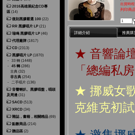
出貨時程
2016高雄展紀念CD專
列印商
區
(14)
復刻黑膠嚴選 100
(22)
RR 黑膠唱片 LP
(21)
詳細介紹
推薦購
瑞鳴 黑膠唱片 LP
(46)
代理廠牌
(1817)
CD
(2313)
★ 音響論
黑膠唱片 LP
(1870)
-
33 轉
(1448)
「總編私房
-
45 轉
(286)
古典
(32)
非古典
(254)
-
二手唱片
(136)
★ 挪威女
音響喇叭、黑膠唱盤，唱頭
及周邊
(31)
SACD
(513)
克維克初試
XRCD
(34)
雜誌，書籍，相關精品
(69)
點數商品
(214)
★ 邀集挪
贈品區
(2)