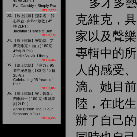
多才多藝
45 轉 2LPs ）
Eva Cassidy：Simply Eva
NT$ 1,298
克維克，具
03.
【線上試聽】潔辛塔 ：我
心深處 - 向Ben致敬 ( 45
轉 2LPs )
Jacintha : Here′s to Ben
家以及聲樂
NT$ 2,180
04.
【線上試聽】安妮特．艾
斯克維克：自由 ( 180克
專輯中的所
45轉 2LPs )
Anette Askvik: Liberty
NT$ 2,380
05.
人的感受、
【線上試聽】「意力」95
週年紀念盤 ( 180 克 45 轉
2LPs )
Celebrating 95 Years of
滴。她目前
Elac
NT$ 1,850
06.
【線上試聽】安．碧森：
四季爵士 ( 180 克 45 轉直
陸，在此生
刻 2LPs )
Anne Bisson Trio：Four
Seasons in Jazz
辦了自己的唱
NT$ 3,280