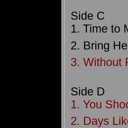
Side C
1. Time to
2. Bring H
3. Without
Side D
1. You Sho
2. Days Lik