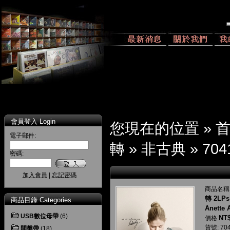
會員登入 Login
您現在的位置 »
電子郵件:
轉
»
非古典
»
704
密碼:
加入會員
|
忘記密碼
商品名稱
轉 2LPs 
商品目錄 Categories
Anette 
USB數位母帶
(6)
NT$
價格:
貨號: 704
開盤帶
(18)