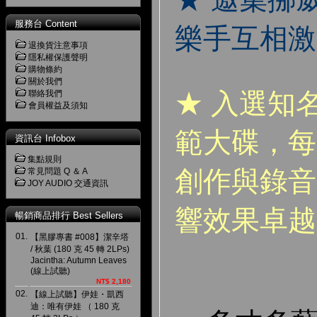
服務台 Content
樂手互相激
退換貨注意事項
隱私權保護聲明
購物條約
關於我們
★ 入選知
聯絡我們
會員權益及須知
範大碟，每
資訊台 Infobox
集點規則
創作與錄音
常見問題 Q ＆ A
JOY AUDIO 交通資訊
響效果卓
暢銷商品排行 Best Sellers
01.
【黑膠專書 #008】潔辛塔
/ 秋葉 (180 克 45 轉 2LPs)
Jacintha: Autumn Leaves
(線上試聽)
NT$ 2,180
02.
【線上試聽】伊娃・凱西
迪：唯有伊娃 （ 180 克