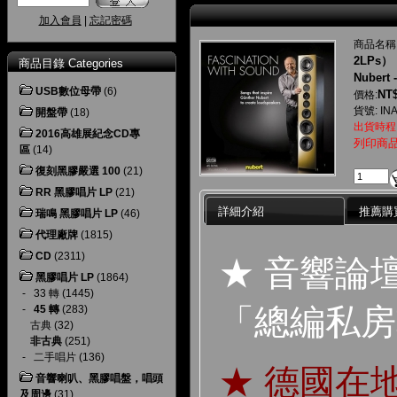
加入會員
|
忘記密碼
商品名稱
2LPs）
商品目錄 Categories
Nubert 
USB數位母帶
(6)
NT$
價格:
貨號: IN
開盤帶
(18)
出貨時程
2016高雄展紀念CD專
列印商
區
(14)
復刻黑膠嚴選 100
(21)
RR 黑膠唱片 LP
(21)
詳細介紹
推薦購
瑞鳴 黑膠唱片 LP
(46)
代理廠牌
(1815)
CD
(2311)
★ 音響論
黑膠唱片 LP
(1864)
-
33 轉
(1445)
「總編私房
-
45 轉
(283)
古典
(32)
非古典
(251)
-
二手唱片
(136)
★ 德國在
音響喇叭、黑膠唱盤，唱頭
及周邊
(31)