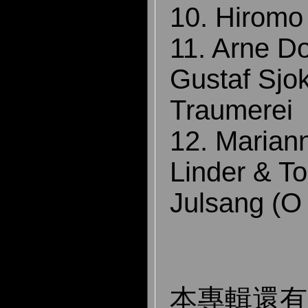
10. Hiromo
11. Arne D
Gustaf Sjok
Traumerei
12. Mariann
Linder & To
Julsang (O 
本專輯還