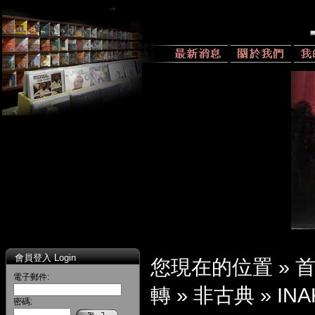
會員登入 Login
您現在的位置 »
電子郵件:
轉
»
非古典
»
INA
密碼: