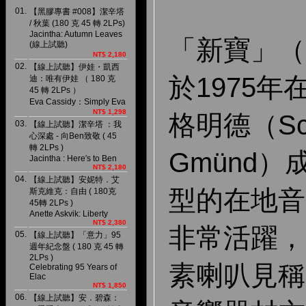
01.
【黑膠專書 #008】潔辛塔
/ 秋葉 (180 克 45 轉 2LPs)
Jacintha: Autumn Leaves
「新寶」（N
(線上試聽)
NT$ 2,180
02.
【線上試聽】伊娃・凱西
於1975
迪：唯有伊娃 （ 180 克
45 轉 2LPs ）
Eva Cassidy：Simply Eva
NT$ 1,298
格明德（Sch
03.
【線上試聽】潔辛塔 ：我
心深處 - 向Ben致敬 ( 45
轉 2LPs )
Gmünd
Jacintha : Here′s to Ben
NT$ 2,180
04.
【線上試聽】安妮特．艾
型的在地音
斯克維克：自由 ( 180克
45轉 2LPs )
Anette Askvik: Liberty
NT$ 2,380
非常活躍，
05.
【線上試聽】「意力」95
週年紀念盤 ( 180 克 45 轉
2LPs )
素喇叭見稱
Celebrating 95 Years of
Elac
NT$ 1,850
06.
【線上試聽】安．碧森：