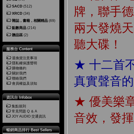
SACD
(512)
牌，聯手德
XRCD
(34)
雜誌，書籍，相關精品
(69)
兩大發燒天
點數商品
(214)
贈品區
(2)
聽大碟！
服務台 Content
退換貨注意事項
★ 十二首
隱私權保護聲明
購物條約
關於我們
真實聲音的
聯絡我們
會員權益及須知
★ 優美樂
資訊台 Infobox
集點規則
常見問題 Q ＆ A
音效，發揮
JOY AUDIO 交通資訊
暢銷商品排行 Best Sellers