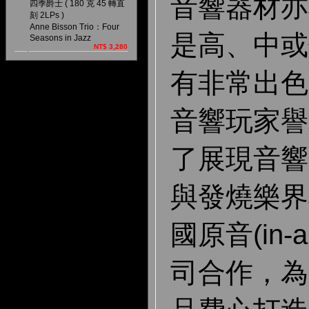
音響器材亦
四季爵士 ( 180 克 45 轉直
刻 2LPs )
Anne Bisson Trio：Four
是高、中或
Seasons in Jazz
NT$ 3,280
有非常出色
音響玩家譽
了展現音響
與發燒樂界
國原音(in-a
司合作，為