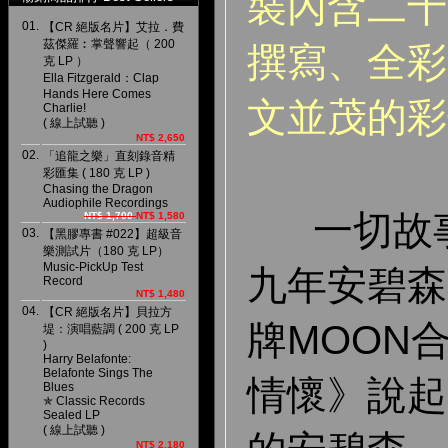
裝內含二十
01.
【CR 絕版名片】艾拉．費
茲傑羅︰掌聲響起（ 200
撰寫、全彩
克 LP ）
Ella Fitzgerald：Clap
Hands Here Comes
文並茂的彩
Charlie!
( 線上試聽 )
NT$ 2,650
02.
「追龍之樂」直刻錄音精
彩匯集 ( 180 克 LP )
Chasing the Dragon
Audiophile Recordings
一切故事
NT$ 1,700
NT$ 1,580
03.
【黑膠專書 #022】超級音
樂測試片（180 克 LP）
Music-PickUp Test
九年安碧森
Record
NT$ 1,480
04.
【CR 絕版名片】貝拉方
牌MOON
堤：演唱藍調 ( 200 克 LP
)
Harry Belafonte:
Belafonte Sings The
情懷》說起
Blues
✯ Classic Records
Sealed LP
( 線上試聽 )
NT$ 2,180