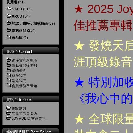
及周邊
(31)
★ 2025 J
SACD
(512)
XRCD
(34)
佳推薦專輯
雜誌，書籍，相關精品
(69)
點數商品
(214)
贈品區
(2)
★ 發燒天
服務台 Content
涯頂級錄音
退換貨注意事項
隱私權保護聲明
購物條約
關於我們
★ 特別加
聯絡我們
會員權益及須知
《我心中的
資訊台 Infobox
集點規則
常見問題 Q ＆ A
★ 全球限
JOY AUDIO 交通資訊
暢銷商品排行 Best Sellers