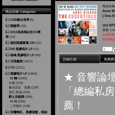
商品名稱
Anne B
商品目錄 Categories
( One-S
USB數位母帶
(6)
NT$
價格:
開盤帶
(18)
貨號: CA
2016高雄展紀念CD專
出貨時程
區
(14)
列印商
復刻黑膠嚴選 100
(21)
RR 黑膠唱片 LP
(21)
瑞鳴 黑膠唱片 LP
(46)
詳細介紹
推薦購
代理廠牌
(1815)
CD
(2311)
★ 音響論
黑膠唱片 LP
(1864)
-
33 轉
(1445)
古典
(319)
「總編私房
東方語言、音樂
(109)
流行 其他
(418)
爵士及藍調
(599)
薦！
-
45 轉
(283)
-
二手唱片
(136)
音響喇叭、黑膠唱盤，唱頭