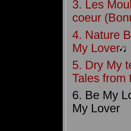
3. Les Mou
coeur (Bon
4. Nature 
My Lover
5. Dry My t
Tales from 
6. Be My L
My Lover