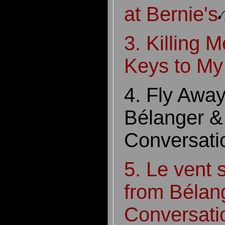
at Bernie's
3. Killing M
Keys to My
4. Fly Away
Bélanger &
Conversati
5. Le vent 
from Bélan
Conversati