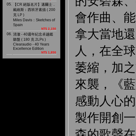
的安碧森、
05.
【CR 絕版名片】邁爾士．
戴維斯︰西班牙素描 ( 200
會作曲、能
克 LP )
Miles Davis：Sketches of
Spain
NT$ 2,150
拿大當地還
06.
清澈 - 40週年紀念卓越鑑
聽盤 ( 180 克 2LPs )
Clearaudio - 40 Years
人，在全球
Excellence Edition
NT$ 1,850
萎縮，加之
來襲，《藍
感動人心的
製作開創一
森的歌聲在