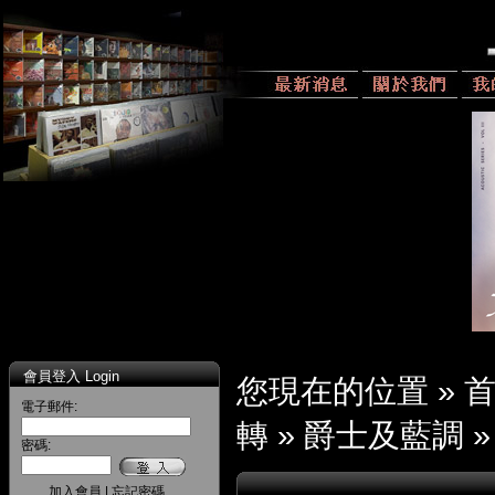
會員登入 Login
您現在的位置 »
電子郵件:
轉
»
爵士及藍調
密碼:
加入會員
|
忘記密碼