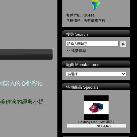
客戶群組 :
Guest
含稅價格 : 所有價格含稅
搜尋 Search
>> 進階搜尋
廠商 Manufacturers
到讓人的心都溶化
特價商品 Specials
唯美催淚的經典小提
Goldring Elan ( MM 唱頭 )
NT$ 5,000
NT$ 3,570