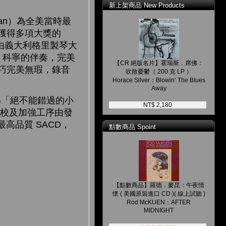
新上架商品 New Products
an）為全美當時最
獲得多項大獎的
年由義大利格里製琴大
勃． 科寧的伴奏，完美
【CR 絕版名片】霍瑞斯．席佛：
巧完美無瑕，錄音
吹散憂鬱（ 200 克 LP ）
Horace Silver：Blowin’ The Blues
Away
「絕不能錯過的小
NT$ 2,180
調校及加強工序由發
成最高品質 SACD，
點數商品 Spoint
【點數商品】羅德．麥昆：午夜情
懷 ( 美國原裝進口 CD )( 線上試聽 )
Rod McKUEN：AFTER
MIDNIGHT