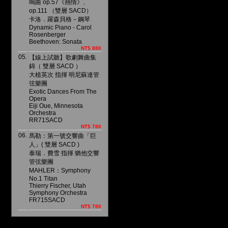
鳴曲 op.57《熱情》、
op.111 （雙層 SACD）
卡洛．羅森貝格－鋼琴
Dynamic Piano - Carol
Rosenberger
Beethoven: Sonata
NT$ 880
05.
【線上試聽】歌劇舞曲集
錦（ 雙層 SACD ）
大植英次 指揮 明尼蘇達管
弦樂團
Exotic Dances From The
Opera
Eiji Oue, Minnesota
Orchestra
RR71SACD
NT$ 780
06.
馬勒：第一號交響曲「巨
人」( 雙層 SACD )
泰瑞．費雪 指揮 猶他交響
管弦樂團
MAHLER：Symphony
No.1 Titan
Thierry Fischer, Utah
Symphony Orchestra
FR715SACD
NT$ 780