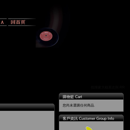
指揮家大植英次與 RR 唱
購物籃 Cart
您尚未選購任何商品.
客戶資訊 Customer Group Info