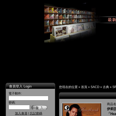
會員登入 Login
您現在的位置 »
首頁
»
SACD
»
古典
»
S
電子郵件:
密碼:
商品名
伊莉
加入會員
|
忘記密碼
「Hear