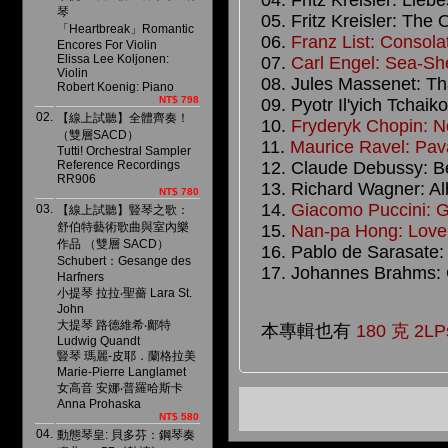
04. Fritz Kreisler: Lieb
琴
05. Fritz Kreisler: The
「Heartbreak」Romantic
06.
Franz List: Consolat
Encores For Violin
Elissa Lee Koljonen:
07.
Carl Engel: Sea-Shel
Violin
08. Jules Massenet: Thai
Robert Koenig: Piano
NT$ 798
09. Pyotr Il'yich Tchai
02.
【線上試聽】全體齊奏！
10.
Fryderyk Chopin: Noc
（雙層SACD）
11.
Maurice Ravel: Pava
Tutti! Orchestral Sampler
Reference Recordings
12. Claude Debussy: Bea
RR906
13. Richard Wagner: Alb
NT$ 780
14.
Giacomo Puccini: Gi
03.
【線上試聽】豎琴之歌：
舒伯特藝術歌曲與室內樂
15.
Nan-pa Hong: Love 
作品 （雙層 SACD）
16. Pablo de Sarasate:
Schubert：Gesange des
17. Johannes Brahms: C
Harfners
小提琴 拉拉‧聖薔 Lara St.
John
大提琴 路德維希‧鄺特
本專輯也有
180 克 2LP
Ludwig Quandt
豎琴 瑪麗-皮耶．蘭格拉美
Marie-Pierre Langlamet
女高音 安娜‧普羅哈斯卡
Anna Prohaska
NT$ 580
04.
動態琴皇: 貝多芬：鋼琴奏