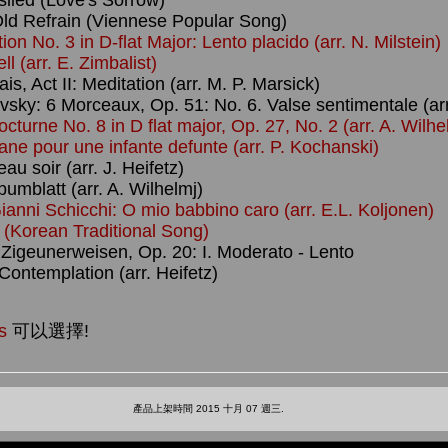
eslied (Love's Sorrow)
 Old Refrain (Viennese Popular Song)
ion No. 3 in D-flat Major: Lento placido (arr. N. Milstein)
l (arr. E. Zimbalist)
s, Act II: Meditation (arr. M. P. Marsick)
kovsky: 6 Morceaux, Op. 51: No. 6. Valse sentimentale (ar
turne No. 8 in D flat major, Op. 27, No. 2 (arr. A. Wilhe
ne pour une infante defunte (arr. P. Kochanski)
u soir (arr. J. Heifetz)
umblatt (arr. A. Wilhelmj)
anni Schicchi: O mio babbino caro (arr. E.L. Koljonen)
(Korean Traditional Song)
 Zigeunerweisen, Op. 20: I. Moderato - Lento
ontemplation (arr. Heifetz)
s
可以選擇!
產品上架時間 2015 十月 07 週三.