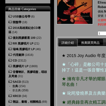
Eliss
Rober
商品目錄 Categories
N
價格:
貨號: 
USB數位母帶
(6)
出貨時
開盤帶
(18)
列印
2016高雄展紀念CD專
區
(14)
復刻黑膠嚴選 100
(22)
詳細介紹
推薦購買商品
RR 黑膠唱片 LP
(21)
瑞鳴 黑膠唱片 LP
(46)
★ 2015 Joy Audi
代理廠牌
(1816)
CD
(2312)
★「心碎」是敝公司十
黑膠唱片 LP
(1869)
掉了！這是一張音響性
音響喇叭、黑膠唱盤，唱頭
及周邊
(31)
★ 擁有非凡才華的耀
SACD
(513)
琴名曲！
-
古典
(154)
-
非古典
(359)
★ 叱咤發燒界及古典
XRCD
(34)
★ 經典錄音再次精工
雜誌，書籍，相關精品
(69)