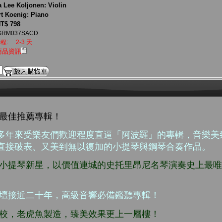
a Lee Koljonen: Violin
t Koenig: Piano
T$ 798
SRM037SACD
程:
2-3 天
商品資訊
o 年度最佳推薦專輯！
多年來受樂友們歡迎程度直逼「阿波羅」的專輯，音樂美
直接破表、又美到無以復加的小提琴與鋼琴合奏作品。
眼小提琴新星，以價值連城的史托里昂尼名琴演奏史上最
樂壇接近二十年，高級音響必備鑑聽專輯！
調校，老虎魚製造，臻美效果更上一層樓！