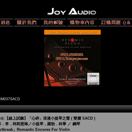
RM037SACD
【線上試聽】「心碎」浪漫小提琴之聲 ( 雙層 SACD )
稱:
莎．李．柯莉恩琳／小提琴，羅勃．科寧 ／ 鋼琴
tbreak」Romantic Encores For Violin