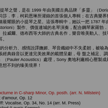
之聲，是在 1999 年由美國古典品牌「多靈」（Dori
莉莎．李．柯莉恩琳所灌錄的首張個人專輯；在古典樂界
最耀眼的小提琴之星。這張專輯中，她以一把 1787 
o Storioni）製作、價值連城的名琴演奏，配合鋼琴家羅
、拉威爾、德布西等大師的古典名作，樂音唯美動人、技
耳。
分析力、感情詮譯嫵媚、琴音纖細中不失柔韌，被喻為
張經典錄音以更達完美效果的載體呈獻，母 盤之補足、
auler Acoustics）處理，Sony 奧地利廠精心壓製
意想不到的臻美境界！
cturne in C-sharp Minor, Op. posth. (arr. N. Milstein)
t d'amour, Op. 12
: Vocalise, Op. 34, No. 14 (arr. M. Press)