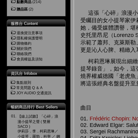
點數商品
(214)
贈品區
(2)
這張「心碎」浪漫小提琴
受矚目的女小提琴家伊
服務台 Content
她，備受媒體讚譽，堪稱
退換貨注意事項
史托里昂尼（Lorenz
隱私權保護聲明
示範了蕭邦、克萊斯勒
購物條約
關於我們
更是沁人心脾、精緻入
聯絡我們
會員權益及須知
柯莉恩琳展現出細緻的
提琴錄音」，如今，這
資訊台 Infobox
燒界權威德國「老虎魚」（P
將這張經典名盤提升至
集點規則
常見問題 Q ＆ A
JOY AUDIO 交通資訊
暢銷商品排行 Best Sellers
曲目
01.
【線上試聽】「心碎」浪
01.
Frédéric Chopin: No
漫小提琴之聲 ( 雙層
02. Edward Elgar: Salu
SACD )
03. Sergei Rachmaninoff
伊莉莎．李．柯莉恩琳／
小提琴，羅勃．科寧 ／ 鋼