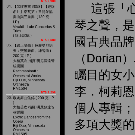
NT$ 2,980
這張「心
04.
【黑膠專書 #058】【絕版
名片】韋瓦第：魯特琴協
奏曲與三重奏（180 克
琴之聲，是在
LP）
Vivaldi : Lute Concertos &
Trios
( 線上試聽 )
國古典品牌
NT$ 2,580
05.
【線上試聽】拉赫曼尼諾
夫：交響舞曲、練聲曲 (
（Doria
200 克 LP )
大植英次 指揮 明尼蘇達管
絃樂團
矚目的女小
Rachmaninoff：
Orchestral Works
Eiji Oue, Minnesota
Orchestra
李．柯莉恩
RM1504
NT$ 1,298
06.
歌劇舞曲集錦 ( 200 克 LP
)
個人專輯；
大植英次 指揮 明尼蘇達管
弦樂團
Exotic Dances from the
多項大獎的
Opera
Eiji Oue, Minnesota
Orchestra
RM1505