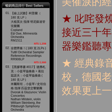
美催淚的經
暢銷商品排行 Best Sellers
01.
【線上試聽】柯普蘭（
★ 叱咤發
180 克 LP ）
大植英次 指揮 明尼蘇達管
弦樂團
接近三十年
Copland
Eiji Oue, Minnesota
Orchestra
RM1511
器樂鑑聽專
NT$ 1,298
02.
全體齊奏！( 180 克 2LPs )
Tutti! Orchestral Sampler
Reference Recordings
RR906LP
★ 經典錄
NT$ 2,080
03.
【黑膠專書 #017】德弗札
克：小提琴協奏曲 + 葛拉
校，德國老
茲諾夫：小提琴協奏曲 (
180 克 LP )
米爾斯坦，小提琴 / 史坦伯
效果更上一
格 指揮 匹茲堡交響樂團
Dvorak & Glazunov: Violin
Concertos
Nathan Milstein, violin
William Steinberg, the
Pittsburgh Symphony
Orchestra