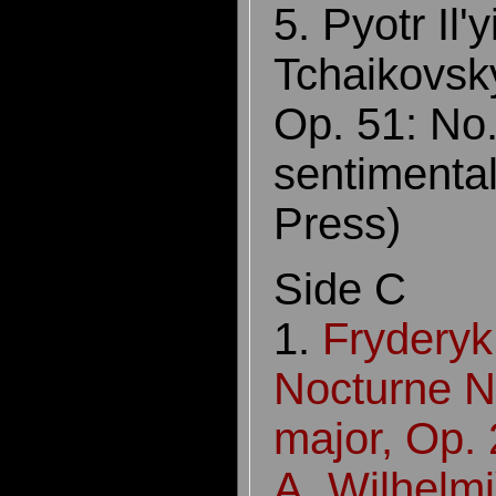
5. Pyotr Il'y
Tchaikovsk
Op. 51: No.
sentimental
Press)
Side C
1.
Fryderyk
Nocturne No
major, Op. 
A. Wilhelmj