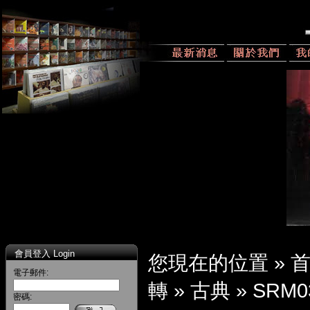
會員登入 Login
您現在的位置 »
電子郵件:
轉
»
古典
»
SRM0
密碼: