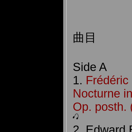
曲目
Side A
1.
Frédéric
Nocturne in
Op. posth. (
2. Edward E