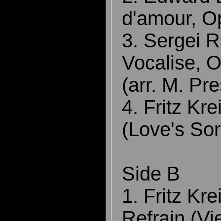
d'amour, O
3. Sergei 
Vocalise, O
(arr. M. Pre
4. Fritz Kre
(Love's So
Side B
1. Fritz Kre
Refrain (V