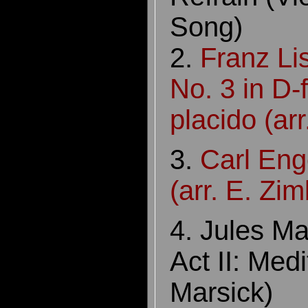
Song)
2.
Franz Li
No. 3 in D-
placido (arr
3.
Carl Eng
(arr. E. Zim
4. Jules Ma
Act II: Medi
Marsick)