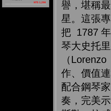
譽，堪稱最
NT$ 1,298
星。這張專
把 1787
琴大史托里
（Lorenzo 
作、價值連
配合鋼琴家
奏，完美示