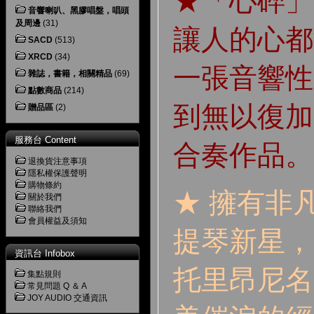
★「心碎」
音響喇叭、黑膠唱盤，唱頭
及周邊
(31)
讓人的心都
SACD
(513)
XRCD
(34)
一張音響性
雜誌，書籍，相關精品
(69)
點數商品
(214)
到無以復加
贈品區
(2)
服務台 Content
合奏作品。
退換貨注意事項
隱私權保護聲明
購物條約
★ 擁有非
關於我們
聯絡我們
會員權益及須知
提琴新星，
資訊台 Infobox
托里昂尼名
集點規則
常見問題 Q ＆ A
JOY AUDIO 交通資訊