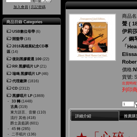
加入會員
|
忘記密碼
商品名
商品目錄 Categories
聲 ( 
伊莉
USB數位母帶
(6)
／ 鋼
開盤帶
(18)
「Hear
2016高雄展紀念CD專
區
(14)
Elissa
復刻黑膠嚴選 100
(22)
Rober
RR 黑膠唱片 LP
(21)
N
價格:
瑞鳴 黑膠唱片 LP
(46)
貨號: 
代理廠牌
(1816)
出貨時程
CD
(2312)
列印
黑膠唱片 LP
(1869)
-
33 轉
(1448)
古典
(319)
東方語言、音樂
(110)
詳細介紹
推薦購
流行 其他
(418)
爵士及藍調
(601)
-
45 轉
(285)
-
二手唱片
(136)