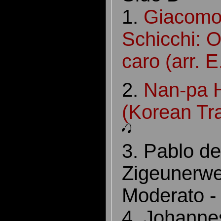
1.
Giacomo 
Schicchi: 
caro (arr. 
2.
Nan-pa 
(Korean Tra
3. Pablo de
Zigeunerwei
Moderato -
4. Johanne