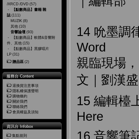
｜編輯部
/XRCD /DVD
(57)
-
【點數商品】書籍 雜
誌
(111)
MUZIK
(8)
其他
(10)
14 吮墨調律集
音響論壇
(93)
-
【點數商品】軟體&音響附
Word
件、其他
(15)
-
【點數商品】黑膠唱片
LP
(31)
親臨現場，
贈品區
(2)
文｜劉漢盛
服務台 Content
退換貨注意事項
隱私權保護聲明
購物條約
15 編輯檯上 
關於我們
聯絡我們
Here
會員權益及須知
資訊台 Infobox
16 音響筆記 
集點規則