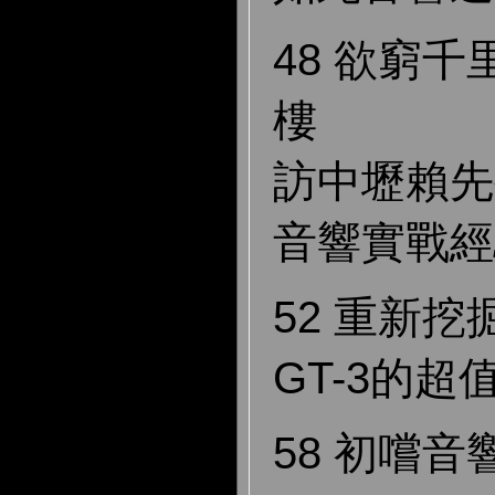
48 欲窮
樓
訪中壢賴先
音響實戰經驗 
52 重新挖掘
GT-3的超
58 初嚐