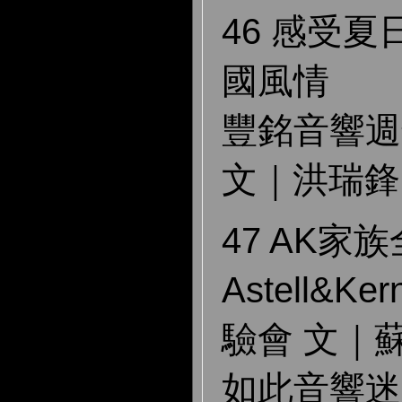
46 感受
國風情
豐銘音響週
文｜洪瑞鋒
47 AK家
Astell&K
驗會 文｜
如此音響迷 Au