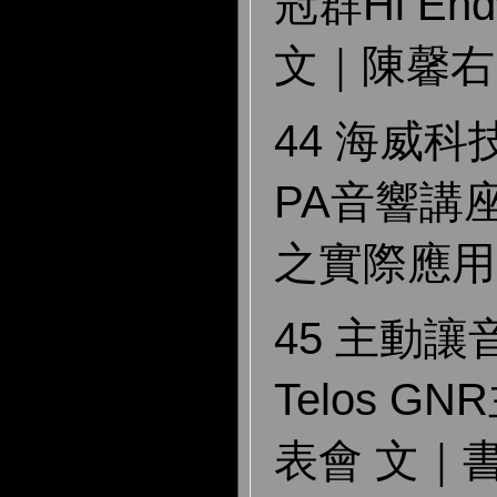
冠群Hi E
文｜陳馨右
44 海威
PA音響講
之實際應用
45 主動
Telos 
表會 文｜