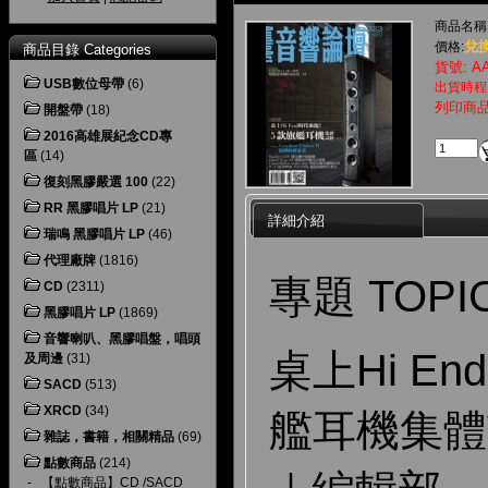
商品名稱
兌換
價格:
商品目錄 Categories
貨號: AA
USB數位母帶
(6)
出貨時程
列印商
開盤帶
(18)
2016高雄展紀念CD專
區
(14)
復刻黑膠嚴選 100
(22)
RR 黑膠唱片 LP
(21)
詳細介紹
瑞鳴 黑膠唱片 LP
(46)
代理廠牌
(1816)
專題 TOPI
CD
(2311)
黑膠唱片 LP
(1869)
音響喇叭、黑膠唱盤，唱頭
桌上Hi E
及周邊
(31)
SACD
(513)
XRCD
(34)
艦耳機集體
雜誌，書籍，相關精品
(69)
點數商品
(214)
-
【點數商品】CD /SACD