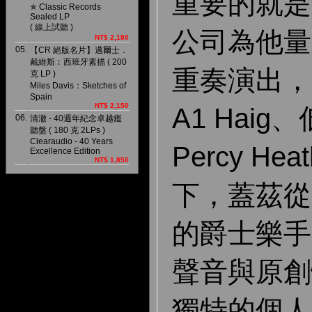
重要的就是 P
✯ Classic Records
Sealed LP
( 線上試聽 )
公司為他量
NT$ 2,180
05.
【CR 絕版名片】邁爾士．
戴維斯︰西班牙素描 ( 200
重奏演出，
克 LP )
Miles Davis：Sketches of
Spain
NT$ 2,150
A1 Hai
06.
清澈 - 40週年紀念卓越鑑
聽盤 ( 180 克 2LPs )
Clearaudio - 40 Years
Percy H
Excellence Edition
NT$ 1,850
下，蓋茲從
的爵士樂手
聲音與原創
獨特的個人