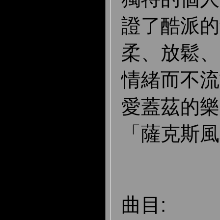
證了酷派的
柔、放鬆、
情緒而不流
愛蓋茲的樂
「薩克斯風
曲目: