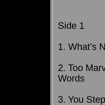
Side 1
1. What’s 
2. Too Mar
Words
3. You Ste