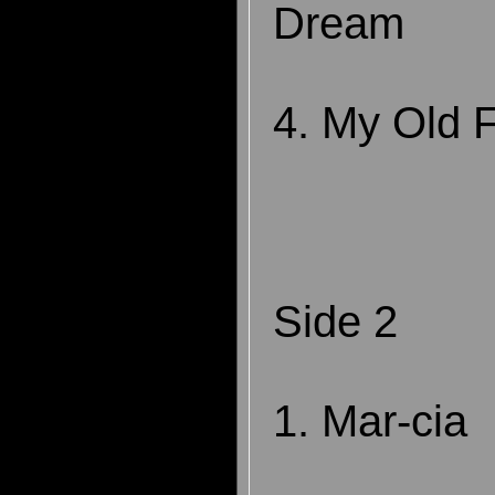
Dream
4. My Old 
Side 2
1. Mar-cia