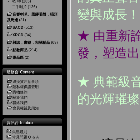
-
45 轉
(285)
-
二手唱片
(136)
變與成長！
音響喇叭、黑膠唱盤，唱頭
及周邊
(31)
SACD
(513)
★ 由重新
XRCD
(34)
雜誌，書籍，相關精品
(69)
發，塑造出
點數商品
(214)
贈品區
(2)
服務台 Content
★ 典範級
退換貨注意事項
隱私權保護聲明
購物條約
的光輝璀璨
關於我們
聯絡我們
會員權益及須知
資訊台 Infobox
集點規則
常見問題 Q ＆ A