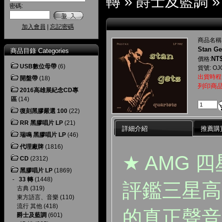
轉
»
爵士及藍調
密碼:
加入會員
|
忘記密碼
商品名稱
Stan Ge
商品目錄 Categories
NT$
價格:
USB數位母帶
(6)
貨號: OJ
出貨時程
開盤帶
(18)
列印商
2016高雄展紀念CD專
區
(14)
復刻黑膠嚴選 100
(22)
RR 黑膠唱片 LP
(21)
詳細介紹
推薦購
瑞鳴 黑膠唱片 LP
(46)
代理廠牌
(1816)
★ AMG 
CD
(2312)
黑膠唱片 LP
(1869)
-
33 轉
(1448)
評鑑三星高
古典
(319)
東方語言、音樂
(110)
流行 其他
(418)
的真正聲音
爵士及藍調
(601)