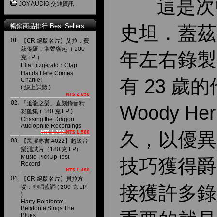
這是次中
JOY AUDIO 交通資訊
暢銷商品排行 Best Sellers
史坦．蓋茲在 
01.
【CR 絕版名片】艾拉．費
茲傑羅︰掌聲響起（ 200
年左右錄製
克 LP ）
Ella Fitzgerald：Clap
Hands Here Comes
有 23 歲
Charlie!
( 線上試聽 )
NT$ 2,650
02.
「追龍之樂」直刻錄音精
Woody H
彩匯集 ( 180 克 LP )
Chasing the Dragon
Audiophile Recordings
久，以優異
NT$ 1,700
NT$ 1,580
03.
【黑膠專書 #022】超級音
樂測試片（180 克 LP）
Music-PickUp Test
技巧獲得爵
Record
NT$ 1,480
04.
【CR 絕版名片】貝拉方
接獲許多錄
堤：演唱藍調 ( 200 克 LP
)
Harry Belafonte:
Belafonte Sings The
Blues