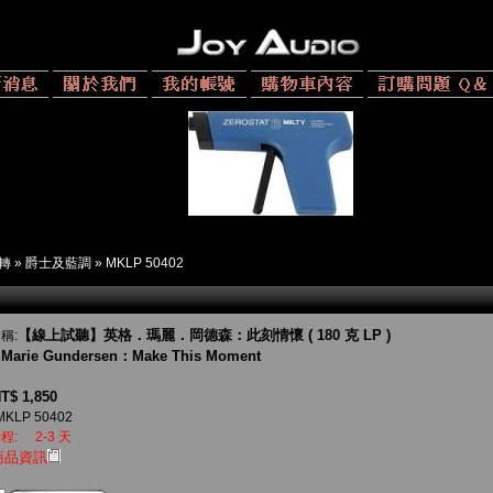
 轉
»
爵士及藍調
»
MKLP 50402
【線上試聽】英格．瑪麗．岡德森：此刻情懷 ( 180 克 LP )
稱:
r Marie Gundersen：Make This Moment
T$ 1,850
MKLP 50402
程:
2-3 天
商品資訊