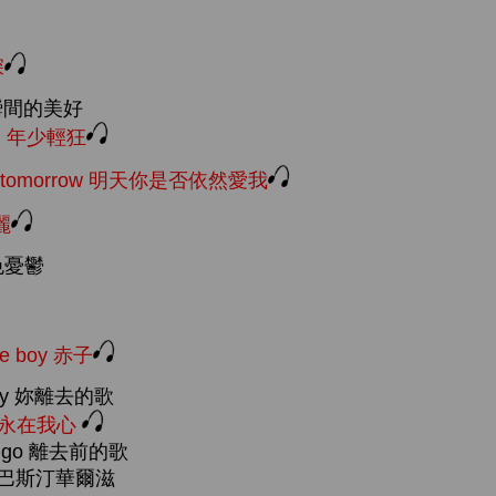
深
nt 瞬間的美好
outh 年少輕狂
ove me tomorrow 明天你是否依然愛我
美麗
 藍色憂鬱
ture boy 赤子
 away 妳離去的歌
ind 永在我心
re I go 離去前的歌
tz 塞巴斯汀華爾滋