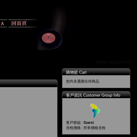
指揮家大植英次與 RR 唱
購物籃 Cart
您尚未選購任何商品.
客戶資訊 Customer Group Info
客戶群組 :
Guest
含稅價格 : 所有價格含稅