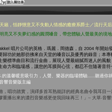
澈天籟，恬靜愜意又不失動人情感的癒療系爵士／流行天
而明亮又不失夢幻感的圓潤嗓音，帶您體驗人聲最美的境
 Spetakkel 唱片公司的英格．瑪麗．岡德森，自 2004 
要歸功於她那彷彿來自天堂的嗓音以及優秀的錄音；本專
士樂標準曲目和流行金曲，展現人聲最細膩而迷人的風貌
生命力和臨場感，讓您的耳膜與心弦，都忍不住隨著音符
.
的溫馨暖意吸引力，人聲、樂器的臨場體驗
......
聽過你
音響音樂版主編
緻，唱功踏實，演繹多首耳熟能詳的經典名曲令我耳目一
膠重播出來的濃烈音樂感更使我回味再三！」
~
大草‧音