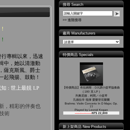
搜尋 Search
>> 進階搜尋
后！
廠商 Manufacturers
地！
特價商品 Specials
年開始發行專輯以來，迅速
輯中，她以清澈動
，薩克斯風、爵士
一起飛揚、鼓動！
就知
:
世上最靚
LP
【特價商品】布拉姆斯：D大調小提琴協奏曲
( 180 克 LP )
列奧尼德．柯岡／小提琴
孔德拉辛 指揮 愛樂管弦樂團
Brahms: Violin Concerto In D Major, Op.
新，精彩的伴奏也
77
Played by Leonid Kogan
響技術
NT$ 26,000
NT$ 22,800
新上架商品 New Products