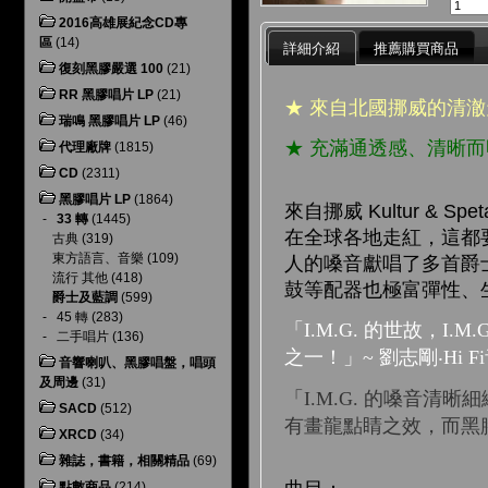
2016高雄展紀念CD專
區
(14)
詳細介紹
推薦購買商品
復刻黑膠嚴選 100
(21)
RR 黑膠唱片 LP
(21)
★ 來自北國挪威的清
瑞鳴 黑膠唱片 LP
(46)
★ 充滿通透感、清晰
代理廠牌
(1815)
CD
(2311)
黑膠唱片 LP
(1864)
來自挪威 Kultur &
-
33 轉
(1445)
在全球各地走紅，這都
古典
(319)
東方語言、音樂
(109)
人的嗓音獻唱了多首爵
流行 其他
(418)
鼓等配器也極富彈性、
爵士及藍調
(599)
-
45 轉
(283)
「
I.M.G.
的世故，
I.M.G
-
二手唱片
(136)
之一！」
~
劉志剛‧
Hi Fi
音響喇叭、黑膠唱盤，唱頭
及周邊
(31)
「
I.M.G.
的嗓音清晰細
SACD
(512)
有畫龍點睛之效，而黑
XRCD
(34)
雜誌，書籍，相關精品
(69)
點數商品
(214)