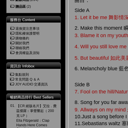
曲目：
贈品區
(2)
Side A
1. Let it be me 舞影情
服務台 Content
2. Make this mome
退換貨注意事項
隱私權保護聲明
3. Blame it on my y
購物條約
關於我們
4. Will you still l
聯絡我們
會員權益及須知
5. But beautiful 如此
資訊台 Infobox
6. Melancholy blue
集點規則
常見問題 Q ＆ A
Side B
JOY AUDIO 交通資訊
7. Fool on the hill/Na
暢銷商品排行 Best Sellers
8. Song for you far
01.
【CR 絕版名片】艾拉．費
9. Allways on my m
茲傑羅︰掌聲響起（ 200
克 LP ）
10.Just a song befo
Ella Fitzgerald：Clap
11.Sebastians wal
Hands Here Comes