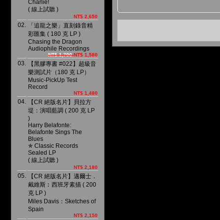
Charlie!
( 線上試聽 )
NT$ 2,650
02.
「追龍之樂」直刻錄音精
彩匯集 ( 180 克 LP )
Chasing the Dragon
Audiophile Recordings
NT$ 1,700
NT$ 1,580
03.
【黑膠專書 #022】超級音
樂測試片（180 克 LP）
Music-PickUp Test
Record
NT$ 1,480
04.
【CR 絕版名片】貝拉方
堤：演唱藍調 ( 200 克 LP
)
Harry Belafonte:
Belafonte Sings The
Blues
✯ Classic Records
Sealed LP
( 線上試聽 )
NT$ 2,180
05.
【CR 絕版名片】邁爾士．
戴維斯︰西班牙素描 ( 200
克 LP )
Miles Davis：Sketches of
Spain
NT$ 2,150