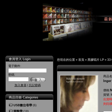
會員登入 Login
您現在的位置 »
首頁
»
黑膠唱片 LP
»
33
電子郵件:
密碼:
商品名
Inge
加入會員
|
忘記密碼
N
價格:
貨號: 
商品目錄 Categories
出貨時
列印
USB數位母帶
(6)
開盤帶
(18)