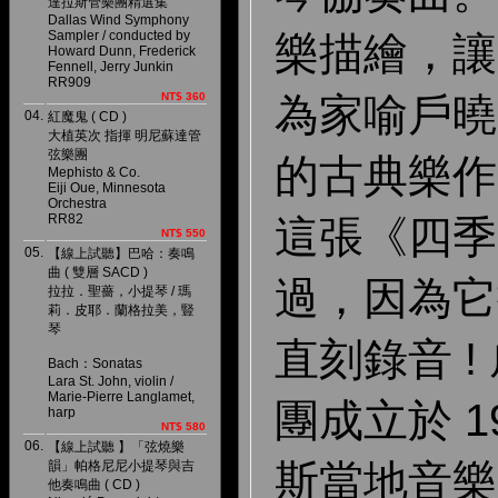
達拉斯管樂團精選集
Dallas Wind Symphony
Sampler / conducted by
樂描繪，讓
Howard Dunn, Frederick
Fennell, Jerry Junkin
RR909
為家喻戶曉
NT$ 360
04.
紅魔鬼 ( CD )
大植英次 指揮 明尼蘇達管
弦樂團
的古典樂作
Mephisto & Co.
Eiji Oue, Minnesota
Orchestra
RR82
這張《四季
NT$ 550
05.
【線上試聽】巴哈：奏鳴
曲 ( 雙層 SACD )
過，因為它
拉拉．聖薔，小提琴 / 瑪
莉．皮耶．蘭格拉美，豎
琴
直刻錄音 
Bach：Sonatas
Lara St. John, violin /
Marie-Pierre Langlamet,
團成立於 1
harp
NT$ 580
06.
【線上試聽 】「弦燒樂
斯當地音樂
韻」帕格尼尼小提琴與吉
他奏鳴曲 ( CD )