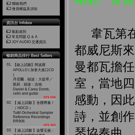
聯絡我們
會員權益及須知
資訊台 Infobox
韋瓦第在 
集點規則
常見問題 Q ＆ A
JOY AUDIO 交通資訊
都威尼斯來
暢銷商品排行 Best Sellers
曼都瓦擔任
01.
【線上試聽】阿波羅
APOLLO ( 加拿大進口CD
)
室，當地四
丹尼爾．頓波：大提琴／
凱莉．頓波：吉他
Daniel & Carey Domb,
cello and guitar
感動，因此
NT$ 598
02.
【 線上試聽 】全體齊奏！
（ HDCD ）
詩，並創作
Tutti! Orchestral Sampler
Reference Recordings
RR906
NT$ 360
琴協奏曲。
03.
【 線上試聽 】金聲玉振 -