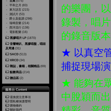
-
古典
(575)
的樂團，以
-
平和之月
(83)
-
東方語言
(215)
-
測試片
(53)
錄製，唱片
-
爵士及藍調
(298)
-
瑞鳴音樂
(214)
-
西洋流行
(138)
-
電影配樂
(16)
的錄音版本
黑膠唱片 LP
(1870)
音響喇叭、黑膠唱盤，唱頭
及周邊
(31)
★ 以真空
SACD
(513)
XRCD
(34)
捕捉現場演
雜誌，書籍，相關精品
(69)
點數商品
(214)
贈品區
(2)
★ 能夠在
服務台 Content
中脫穎而出
退換貨注意事項
隱私權保護聲明
購物條約
精彩、音質
關於我們