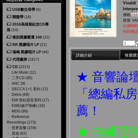
Vivaldi
Interpre
USB數位母帶
(6)
NT
價格:
開盤帶
(18)
貨號: VA
2016高雄展紀念CD專
出貨時程
區
(14)
列印商
復刻黑膠嚴選 100
(22)
RR 黑膠唱片 LP
(21)
瑞鳴 黑膠唱片 LP
(46)
詳細介紹
推薦購
代理廠牌
(1817)
CD
(2313)
★ 音響論
-
Lite Music
(11)
-
二手CD
(90)
-
ANC
(9)
「總編私房
-
DECCA 1+1 系列
(12)
-
Delos
(69)
-
EMI 世紀原音系列
(17)
-
EWE(綾戶智繪)
(16)
薦！
-
MDG
(99)
-
Reference
Recordings
(173)
★ 由威尼
-
世界音樂
(159)
-
其他
(62)