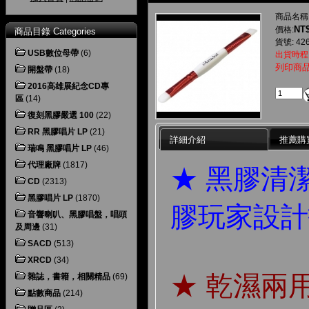
商品名稱
NT$
價格:
商品目錄 Categories
貨號: 42
USB數位母帶
(6)
出貨時程
列印商
開盤帶
(18)
2016高雄展紀念CD專
區
(14)
復刻黑膠嚴選 100
(22)
RR 黑膠唱片 LP
(21)
詳細介紹
推薦購
瑞鳴 黑膠唱片 LP
(46)
代理廠牌
(1817)
★ 黑膠清
CD
(2313)
黑膠唱片 LP
(1870)
膠玩家設計
音響喇叭、黑膠唱盤，唱頭
及周邊
(31)
SACD
(513)
XRCD
(34)
★ 乾濕兩
雜誌，書籍，相關精品
(69)
點數商品
(214)