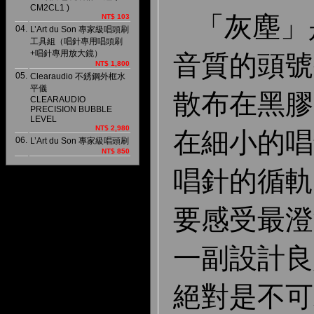
CM2CL1 )
「灰塵」
NT$ 103
04.
L’Art du Son 專家級唱頭刷
工具組（唱針專用唱頭刷
+唱針專用放大鏡）
音質的頭號
NT$ 1,800
05.
Clearaudio 不銹鋼外框水
平儀
散布在黑膠
CLEARAUDIO
PRECISION BUBBLE
LEVEL
NT$ 2,980
在細小的唱
06.
L’Art du Son 專家級唱頭刷
NT$ 850
唱針的循軌
要感受最澄
一副設計良
絕對是不可