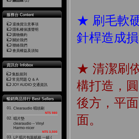
贈品區
(2)
服務台 Content
★ 刷毛軟
退換貨注意事項
隱私權保護聲明
針桿造成損
購物條約
關於我們
聯絡我們
會員權益及須知
★ 清潔刷
資訊台 Infobox
集點規則
常見問題 Q ＆ A
構打造，圓
JOY AUDIO 交通資訊
後方，平面
暢銷商品排行 Best Sellers
01.
Clearaudio 唱頭刷
NT$ 980
面。
02.
唱片墊
clearaudio -- Vinyl
Harmo-nicer
NT$ 3,500
03.
LP 唱片包裝紙箱 一組 (