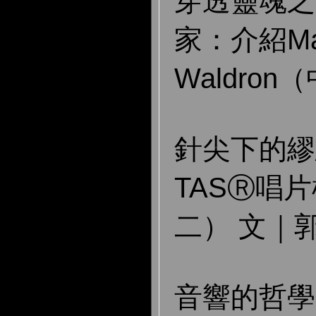
穿透靈魂之
家：介紹Ma
Waldro
針尖下的繆
TASⓇ唱
二） 文｜
音響的哲學