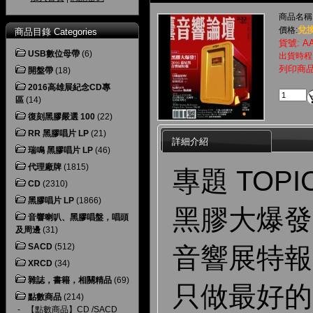
商品名稱
兌換
價格:
商品目錄 Categories
貨號: AA
USB數位母帶
(6)
出貨時程
列印商
開盤帶
(18)
2016高雄展紀念CD專
區
(14)
復刻黑膠嚴選 100
(22)
RR 黑膠唱片 LP
(21)
詳細介紹
瑞鳴 黑膠唱片 LP
(46)
代理廠牌
(1815)
專題 TOPI
CD
(2310)
黑膠唱片 LP
(1866)
黑膠大爆發
音響喇叭、黑膠唱盤，唱頭
及周邊
(31)
SACD
(512)
音響展特報
XRCD
(34)
雜誌，書籍，相關精品
(69)
只做最好的！A
點數商品
(214)
-
【點數商品】CD /SACD