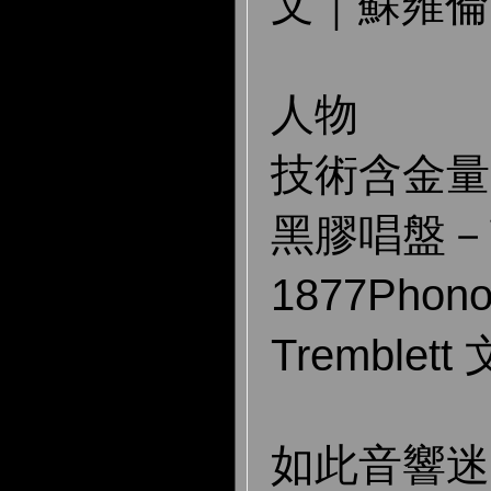
文｜蘇雍倫
人物
技術含金量
黑膠唱盤－訪Z
1877Phon
Tremblet
如此音響迷