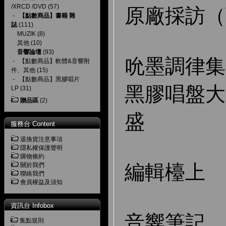
/XRCD /DVD
(57)
原廠採訪（
-
【點數商品】書籍 雜
誌
(111)
MUZIK
(8)
其他
(10)
音響論壇
(93)
吮墨調律集
-
【點數商品】軟體&音響附
件、其他
(15)
-
【點數商品】黑膠唱片
黑膠唱盤大
LP
(31)
贈品區
(2)
盛
服務台 Content
退換貨注意事項
隱私權保護聲明
購物條約
編輯檯上
關於我們
聯絡我們
會員權益及須知
資訊台 Infobox
音響筆記
集點規則