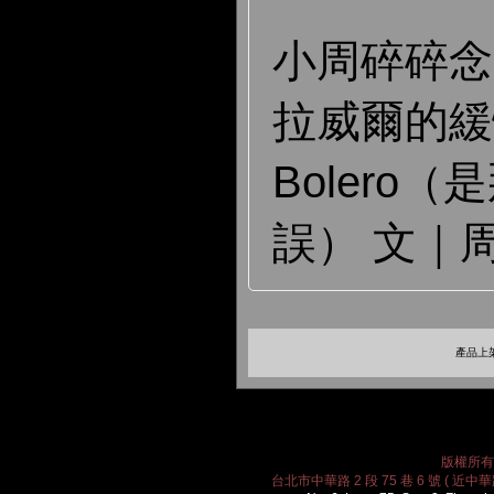
小周碎碎念
拉威爾的緩
Bolero
誤） 文｜
產品上架
版權所有 2
台北市中華路 2 段 75 巷 6 號 ( 近中華路