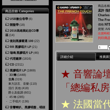
商品名稱
孟許 指
商品目錄 Categories
Charles
USB數位母帶
(6)
The Fre
NT$
價格:
開盤帶
(18)
貨號: AA
2016高雄展紀念CD專
出貨時程
區
(14)
列印商
復刻黑膠嚴選 100
(22)
RR 黑膠唱片 LP
(21)
瑞鳴 黑膠唱片 LP
(46)
詳細介紹
推薦購
代理廠牌
(1816)
CD
(2311)
★ 音響論
黑膠唱片 LP
(1869)
-
33 轉
(1448)
古典
(319)
「總編私房
東方語言、音樂
(110)
流行 其他
(418)
爵士及藍調
(601)
-
45 轉
(285)
★ 法國當
-
二手唱片
(136)
音響喇叭、黑膠唱盤，唱頭