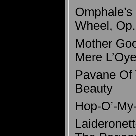
Omphale’s 
Wheel, Op.
Mother Goo
Mere L’Oy
Pavane Of 
Beauty
Hop-O’-My
Laideronet