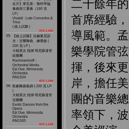
二十餘年的
名片】韋瓦第：魯特琴協
奏曲與三重奏（180 克
LP）
首席經驗，
Vivaldi : Lute Concertos &
Trios
( 線上試聽 )
NT$ 2,580
導風範。孟
05.
【線上試聽】拉赫曼尼諾
夫：交響舞曲、練聲曲 (
200 克 LP )
樂學院管弦
大植英次 指揮 明尼蘇達管
絃樂團
Rachmaninoff：
揮，後來更
Orchestral Works
Eiji Oue, Minnesota
Orchestra
RM1504
岸，
擔任美
NT$ 1,298
06.
歌劇舞曲集錦 ( 200 克 LP
)
團的音樂總
大植英次 指揮 明尼蘇達管
弦樂團
Exotic Dances from the
Opera
率領下，波
Eiji Oue, Minnesota
Orchestra
RM1505
NT$ 1,298