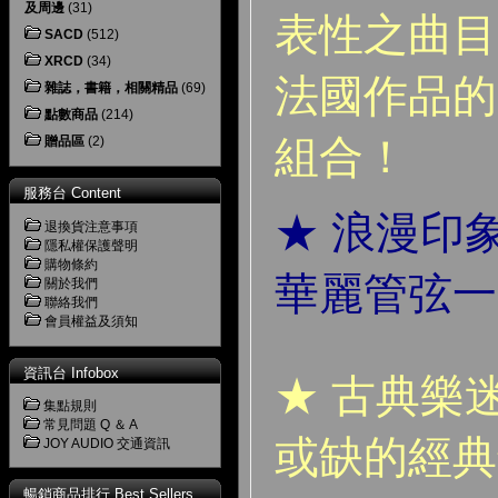
及周邊
(31)
表性之曲目
SACD
(512)
XRCD
(34)
法國作品的
雜誌，書籍，相關精品
(69)
點數商品
(214)
組合！
贈品區
(2)
服務台 Content
★ 浪漫印
退換貨注意事項
隱私權保護聲明
購物條約
華麗管弦一
關於我們
聯絡我們
會員權益及須知
資訊台 Infobox
★ 古典樂
集點規則
常見問題 Q ＆ A
或缺的經典
JOY AUDIO 交通資訊
暢銷商品排行 Best Sellers