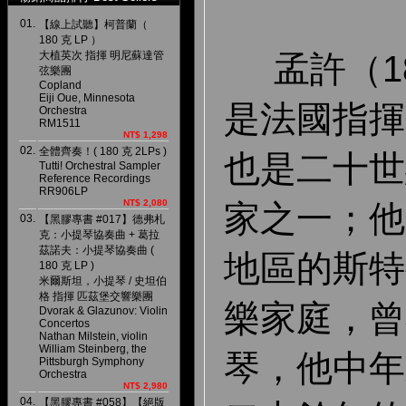
01.
【線上試聽】柯普蘭（
180 克 LP ）
大植英次 指揮 明尼蘇達管
孟許（18
弦樂團
Copland
Eiji Oue, Minnesota
是法國指揮
Orchestra
RM1511
NT$ 1,298
02.
全體齊奏！( 180 克 2LPs )
也是二十世
Tutti! Orchestral Sampler
Reference Recordings
RR906LP
NT$ 2,080
家之一；他
03.
【黑膠專書 #017】德弗札
克：小提琴協奏曲 + 葛拉
茲諾夫：小提琴協奏曲 (
地區的斯特
180 克 LP )
米爾斯坦，小提琴 / 史坦伯
格 指揮 匹茲堡交響樂團
樂家庭，曾
Dvorak & Glazunov: Violin
Concertos
Nathan Milstein, violin
William Steinberg, the
琴
，他中年
Pittsburgh Symphony
Orchestra
NT$ 2,980
04.
【黑膠專書 #058】【絕版