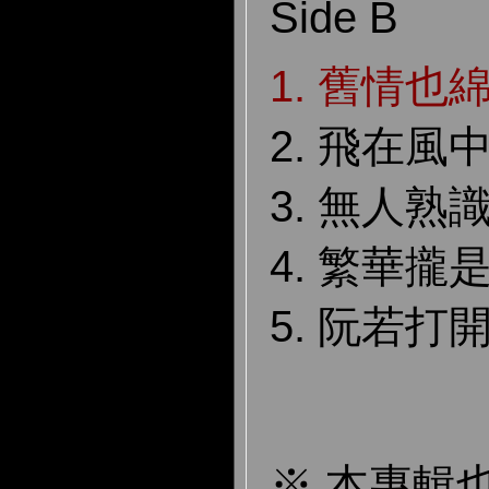
Side B
1. 舊情也
2. 飛在風
3. 無人熟
4. 繁華攏
5. 阮若打
※ 本專輯