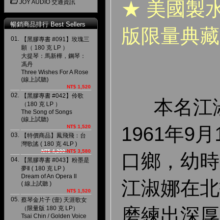
★ 美國製
JOY AUDIO 交通資訊
暢銷商品排行 Best Sellers
版限量典藏
01.
【黑膠專書 #091】玫瑰三
願（ 180 克 LP ）
大提琴：馬新樺，鋼琴：
馮丹
Three Wishes For A Rose
(線上試聽)
NT$ 1,520
02.
【黑膠專書 #042】伶歌
本名江淑
（180 克 LP ）
The Song of Songs
(線上試聽)
1961年9
NT$ 1,520
03.
【特價商品】鳳飛飛：台
灣歌謠 ( 180 克 4LP )
NT$ 4,200
NT$ 3,580
口鄉，幼時
04.
【黑膠專書 #043】粉墨是
夢Ⅱ ( 180 克 LP )
Dream of An Opera II
江淑娜在北
( 線上試聽 )
NT$ 1,520
05.
蔡琴金片子 (壹) 天涯歌女
磨練出深厚
（限量版 180 克 LP）
Tsai Chin / Golden Voice