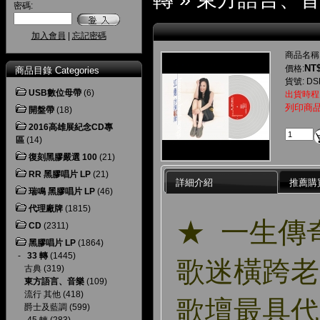
密碼:
加入會員
|
忘記密碼
商品名稱
NT$
價格:
商品目錄 Categories
貨號: DS
USB數位母帶
(6)
出貨時程
列印商
開盤帶
(18)
2016高雄展紀念CD專
區
(14)
復刻黑膠嚴選 100
(21)
RR 黑膠唱片 LP
(21)
詳細介紹
推薦購
瑞鳴 黑膠唱片 LP
(46)
代理廠牌
(1815)
★ 一生傳
CD
(2311)
黑膠唱片 LP
(1864)
-
33 轉
(1445)
歌迷橫跨老
古典
(319)
東方語言、音樂
(109)
流行 其他
(418)
歌壇最具代
爵士及藍調
(599)