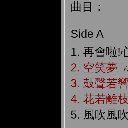
曲目：
Side A
1. 再會啦
2. 空笑夢
3. 鼓聲若
4. 花若離
5. 風吹風