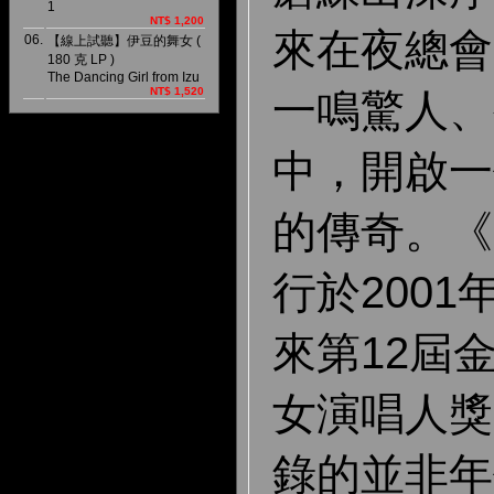
1
NT$ 1,200
來在夜總會
06.
【線上試聽】伊豆的舞女 (
180 克 LP )
The Dancing Girl from Izu
NT$ 1,520
一鳴驚人、
中，開啟一
的傳奇。《
行於200
來第12屆
女演唱人獎
錄的並非年