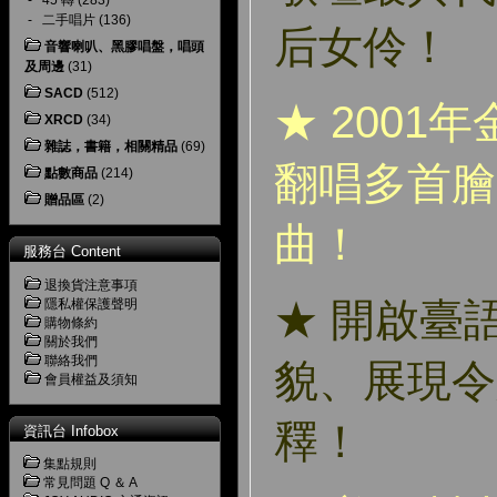
-
45 轉
(283)
-
二手唱片
(136)
后女伶！
音響喇叭、黑膠唱盤，唱頭
及周邊
(31)
SACD
(512)
★ 2001
XRCD
(34)
雜誌，書籍，相關精品
(69)
翻唱多首膾
點數商品
(214)
贈品區
(2)
曲！
服務台 Content
退換貨注意事項
★ 開啟臺
隱私權保護聲明
購物條約
關於我們
聯絡我們
貌、展現令
會員權益及須知
釋！
資訊台 Infobox
集點規則
常見問題 Q ＆ A