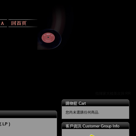
指揮家大植英次與 RR 唱
購物籃 Cart
您尚未選購任何商品.
LP )
客戶資訊 Customer Group Info