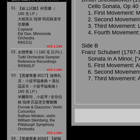
Cello Sonata, Op 40
01.
【線上試聽】柯普蘭（
1. First Movement: M
180 克 LP ）
2. Second Movement:
大植英次 指揮 明尼蘇達管
弦樂團
3. Third Movement: 
Copland
4. Fourth Movement: A
Eiji Oue, Minnesota
Orchestra
RM1511
Side B
NT$ 1,298
Franz Schubert (1797-
02.
全體齊奏！( 180 克 2LPs )
Tutti! Orchestral Sampler
Sonata In A Minor, ["
Reference Recordings
5. First Movement: Al
RR906LP
NT$ 2,080
6. Second Movement:
03.
【黑膠專書 #017】德弗札
7. Third Movement: Al
克：小提琴協奏曲 + 葛拉
茲諾夫：小提琴協奏曲 (
180 克 LP )
米爾斯坦，小提琴 / 史坦伯
格 指揮 匹茲堡交響樂團
Dvorak & Glazunov: Violin
Concertos
Nathan Milstein, violin
William Steinberg, the
Pittsburgh Symphony
Orchestra
NT$ 2,980
04.
【黑膠專書 #058】【絕版