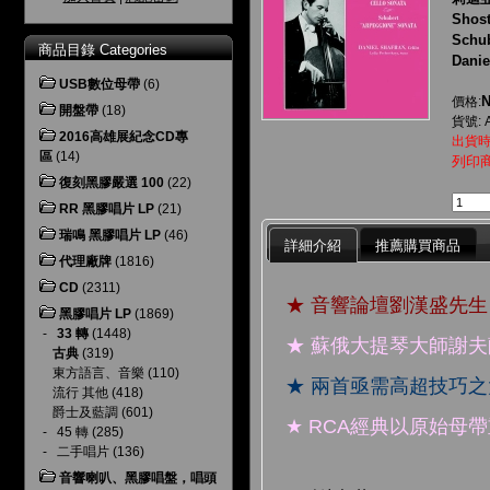
Shos
Schu
商品目錄 Categories
Danie
USB數位母帶
(6)
N
價格:
開盤帶
(18)
貨號: 
2016高雄展紀念CD專
出貨時
區
(14)
列印
復刻黑膠嚴選 100
(22)
RR 黑膠唱片 LP
(21)
瑞鳴 黑膠唱片 LP
(46)
詳細介紹
推薦購買商品
代理廠牌
(1816)
CD
(2311)
★ 音響論壇劉漢盛先
黑膠唱片 LP
(1869)
-
33 轉
(1448)
★ 蘇俄大提琴大師謝
古典
(319)
東方語言、音樂
(110)
★ 兩首亟需高超技巧
流行 其他
(418)
爵士及藍調
(601)
★ RCA經典以原始母
-
45 轉
(285)
-
二手唱片
(136)
音響喇叭、黑膠唱盤，唱頭