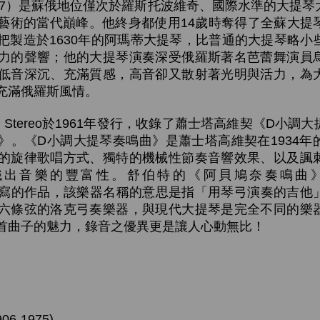
997）是蘇俄地位僅次於羅斯托波維奇、國際水準的大提
藝術的當代巔峰。他終身都使用14歲時奪得了全蘇大提
把製造於1630年的阿瑪蒂大提琴，比普通的大提琴略小
力的聲響；他的大提琴演奏深受俄羅斯著名芭蕾舞演員
低音深沉、充滿質感，高音卻又散射著光明與活力，為
充滿俄羅斯風情。
ng Stereo於1961年發行，收錄了蕭士塔高維契《D小
》。《D小調大提琴奏鳴曲》是蕭士塔高維契在1934年
的旋律歌唱方式、獨特的機械性節奏音響效果、以及諷
織出音樂的豐富性。舒伯特的《阿貝鳩奈奏鳴曲
」樂器而寫的作品，該樂器名稱的意思是指「用琴弓演奏的吉
六條弦的洛克弓奏樂器，與現代大提琴是完全不同的樂
首曲子的魅力，錄音之優異更是讓人心動無比！
906-1975)