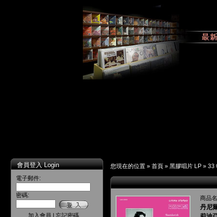
會員登入 Login
您現在的位置 »
首頁
»
黑膠唱片 LP
»
33
電子郵件:
密碼:
商品名
丹尼
加入會員
|
忘記密碼
莉迪