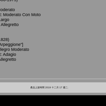
oderato
 Moderato Con Moto
Largo
llegretto
1828)
Arpeggione"]
legro Moderato
 Adagio
legretto
產品上架時間 2019 十二月 17 週二.