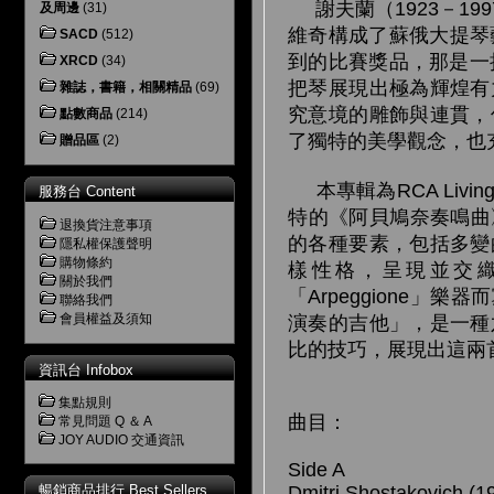
謝夫蘭（1923－1
及周邊
(31)
維奇構成了蘇俄大提琴
SACD
(512)
到的比賽獎品，那是一
XRCD
(34)
把琴展現出極為輝煌有
雜誌，書籍，相關精品
(69)
究意境的雕飾與連貫，
點數商品
(214)
了獨特的美學觀念，也
贈品區
(2)
本專輯為RCA Livi
服務台 Content
特的《阿貝鳩奈奏鳴曲
退換貨注意事項
的各種要素，包括多變
隱私權保護聲明
購物條約
樣性格，呈現並交
關於我們
「Arpeggione
聯絡我們
會員權益及須知
演奏的吉他」，是一種
比的技巧，展現出這兩
資訊台 Infobox
集點規則
曲目：
常見問題 Q ＆ A
JOY AUDIO 交通資訊
Side A
暢銷商品排行 Best Sellers
Dmitri Shostakovich (1