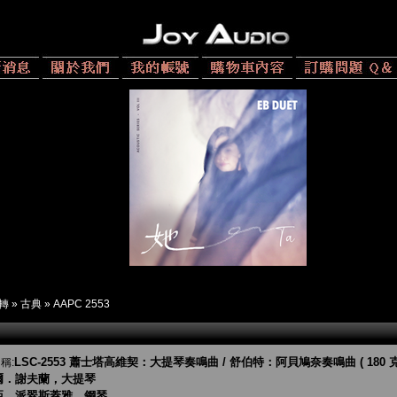
 轉
»
古典
»
AAPC 2553
LSC-2553 蕭士塔高維契：大提琴奏鳴曲 / 舒伯特：阿貝鳩奈奏鳴曲 ( 180 克 
稱:
爾．謝夫蘭，大提琴
亞．派翠斯蓋雅，鋼琴