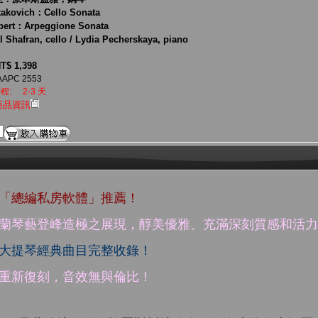
takovich：Cello Sonata
bert：Arpeggione Sonata
l Shafran, cello / Lydia Pecherskaya, piano
T$ 1,398
AAPC 2553
程:
2-3 天
商品資訊
生「總編私房軟體」推薦！
夫蘭琴藝登峰造極之展現，醇美優雅、充滿深刻質感和活
之大提琴經典曲目完整收錄！
帶重新復刻，音效無與倫比！