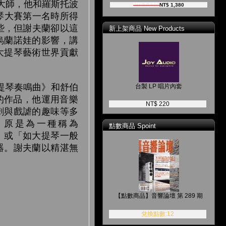
琴大師，他和羅斯托波
NT$ 1,630
NT$ 1,380
琴大賽第一名時所得
些，但謝夫蘭卻以這
新上架商品 New Products
烏蘭諾娃的影響，講
大提琴藝術世界貢獻
調大提琴奏鳴曲》和舒伯
台製 LP 唱片內套
的作品，他運用音樂
NT$ 220
刺與戲謔的趣味等多
》原是為一種稱為
點數商品 Spoint
他」或「如大提琴一般
器。謝夫蘭以精湛無
【點數商品】音響論壇 第 289 期
兌換點數:12