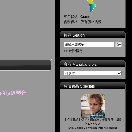
客戶群組 :
Guest
含稅價格 : 所有價格含稅
搜尋 Search
>> 進階搜尋
廠商 Manufacturers
特價商品 Specials
力的頂級琴音！
【特價商品】伊娃・凱西迪：午夜漫步 ( 180
克 LP + CD )
Eva Cassidy：Walkin′ After Midnight