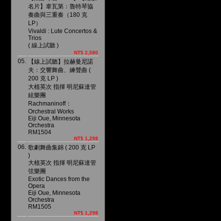
名片】韋瓦第：魯特琴協
奏曲與三重奏（180 克
LP）
Vivaldi : Lute Concertos &
Trios
( 線上試聽 )
NT$ 2,580
05.
【線上試聽】拉赫曼尼諾
夫：交響舞曲、練聲曲 (
200 克 LP )
大植英次 指揮 明尼蘇達管
絃樂團
Rachmaninoff：
Orchestral Works
Eiji Oue, Minnesota
Orchestra
RM1504
NT$ 1,298
06.
歌劇舞曲集錦 ( 200 克 LP
)
大植英次 指揮 明尼蘇達管
弦樂團
Exotic Dances from the
Opera
Eiji Oue, Minnesota
Orchestra
RM1505
NT$ 1,298