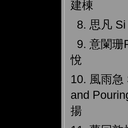
建棟
8. 思凡 S
9. 意闌珊F
悅
10. 風雨急 S
and Pouri
揚