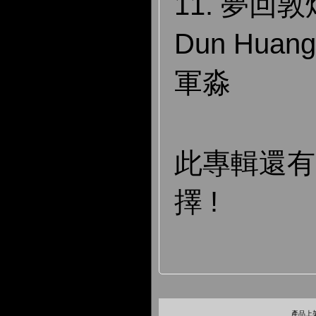
11. 夢回敦煌 
Dun Hua
軍淼
此專輯還
擇 !
產品上架