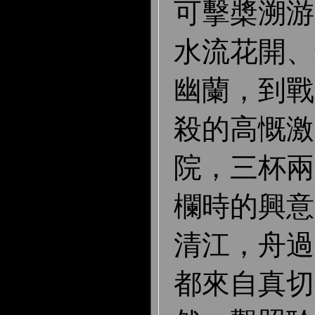
可擊槳溯游
水流花開、
幽蘭，到戰
殺的高慨激
院，三杯兩
欄時的興意
清江，舟過
都來自真切