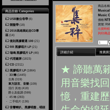
商品名稱
Musical
商品目錄 Categories
Music C
USB數位母帶
(6)
NT$
價格:
貨號: RM
開盤帶
(18)
出貨時程
2016高雄展紀念CD專
列印商
區
(14)
復刻黑膠嚴選 100
(21)
RR 黑膠唱片 LP
(21)
詳細介紹
推薦購
瑞鳴 黑膠唱片 LP
(46)
代理廠牌
(1815)
CD
(2311)
★ 諦聽萬
黑膠唱片 LP
(1864)
-
33 轉
(1445)
用音樂找回
古典
(319)
東方語言、音樂
(109)
流行 其他
(418)
憶，重建歷
爵士及藍調
(599)
-
45 轉
(283)
-
二手唱片
(136)
生命的綿延
音響喇叭、黑膠唱盤，唱頭