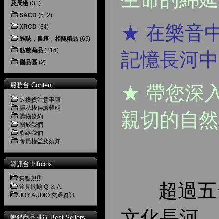
及周邊
(31)
SACD
(512)
★ 在樂音
XRCD
(34)
雜誌，書籍，相關精品
(69)
點數商品
(214)
記憶長河中
贈品區
(2)
服務台 Content
★ 帶您深
退換貨注意事項
隱私權保護聲明
親切的自然
購物條約
關於我們
聯絡我們
會員權益及須知
資訊台 Infobox
集點規則
超過五千
常見問題 Q ＆ A
JOY AUDIO 交通資訊
文化長河，
暢銷商品排行 Best Sellers