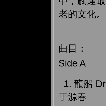
中，觸達最
老的文化
曲目：
Side A
1. 龍船 Dr
于源春