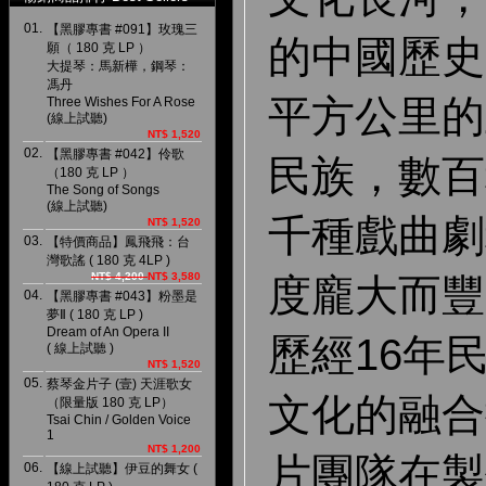
01.
【黑膠專書 #091】玫瑰三
的中國歷史
願（ 180 克 LP ）
大提琴：馬新樺，鋼琴：
馮丹
平方公里的
Three Wishes For A Rose
(線上試聽)
NT$ 1,520
02.
【黑膠專書 #042】伶歌
民族，數百
（180 克 LP ）
The Song of Songs
(線上試聽)
千種戲曲劇
NT$ 1,520
03.
【特價商品】鳳飛飛：台
灣歌謠 ( 180 克 4LP )
NT$ 4,200
NT$ 3,580
度龐大而豐
04.
【黑膠專書 #043】粉墨是
夢Ⅱ ( 180 克 LP )
Dream of An Opera II
歷經16年
( 線上試聽 )
NT$ 1,520
05.
蔡琴金片子 (壹) 天涯歌女
文化的融合
（限量版 180 克 LP）
Tsai Chin / Golden Voice
1
NT$ 1,200
片團隊在製
06.
【線上試聽】伊豆的舞女 (