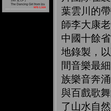
180 克 LP )
The Dancing Girl from Izu
葉雲川的帶
NT$ 1,520
師李大康老
中國十餘省
地錄製，以
間音樂最細
族樂音奔涌
與百戲歌舞
了山水自然