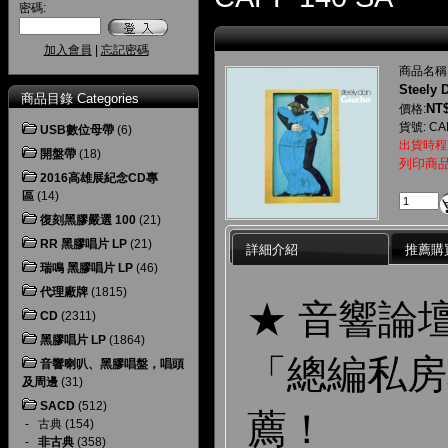
密碼:
加入會員
|
忘記密碼
商品名稱
Steely
商品目錄 Categories
NT$
價格:
貨號: CA
USB數位母帶
(6)
出貨時程
開盤帶
(18)
列印商
2016高雄展紀念CD專
區
(14)
復刻黑膠嚴選 100
(21)
RR 黑膠唱片 LP
(21)
詳細介紹
推薦購
瑞鳴 黑膠唱片 LP
(46)
代理廠牌
(1815)
★ 音響論
CD
(2311)
黑膠唱片 LP
(1864)
「總編私房
音響喇叭、黑膠唱盤，唱頭
及周邊
(31)
SACD
(512)
薦！
-
古典
(154)
-
非古典
(358)