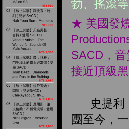
勃、搖滾等
MA on SA
NT$ 990
02.
【線上試聽】羅玧宣：時
刻 ( 雙層 SACD )
★ 美國發燒名
Nah Youn Sun：Moments
NT$ 798
03.
【線上試聽】天籟男聲：
Producti
合輯 ( 雙層 SACD )
Various Artists：The
Wonderful Sounds Of
Male Vocals
SACD，
NT$ 1,380
04.
【線上試聽】瓊．拜雅：
鬥牛場上的鑽石與灰燼 ( 雙
接近頂級黑
層 SACD )
Joan Baez：Diamonds
and Rust in the Bullring
NT$ 1,080
05.
【線上試聽】綾戶智繪：
閃耀（雙層SACD）
Chie Ayado / SHINE
史提利．丹
NT$ 1,080
06.
【線上試聽】尼爾斯．洛
夫格蘭：不插電現場 ( 雙層
SACD )
團至今，一直
Nils Lofgren：Acoustic
Live
NT$ 1,080