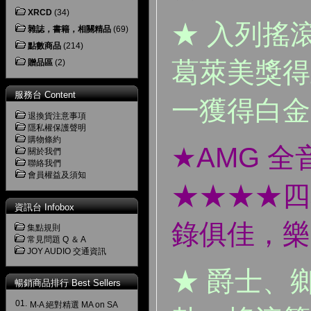
XRCD
(34)
★ 入列搖
雜誌，書籍，相關精品
(69)
點數商品
(214)
葛萊美獎得
贈品區
(2)
服務台 Content
一獲得白金
退換貨注意事項
隱私權保護聲明
購物條約
★AMG 
關於我們
聯絡我們
會員權益及須知
★★★★四
資訊台 Infobox
錄俱佳，樂
集點規則
常見問題 Q ＆ A
JOY AUDIO 交通資訊
★ 爵士、
暢銷商品排行 Best Sellers
01.
M‧A 絕對精選 MA on SA