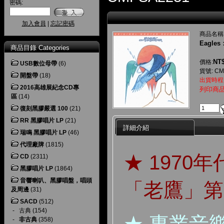
密碼:
加入會員
|
忘記密碼
商品名稱
Eagles：
商品目錄 Categories
NT$
價格:
USB數位母帶
(6)
貨號: CM
開盤帶
(18)
出貨時程
2016高雄展紀念CD專
列印商
區
(14)
復刻黑膠嚴選 100
(21)
RR 黑膠唱片 LP
(21)
詳細介紹
瑞鳴 黑膠唱片 LP
(46)
代理廠牌
(1815)
★ 1970
CD
(2311)
黑膠唱片 LP
(1864)
音響喇叭、黑膠唱盤，唱頭
「老鷹」第
及周邊
(31)
SACD
(512)
-
古典
(154)
-
非古典
(358)