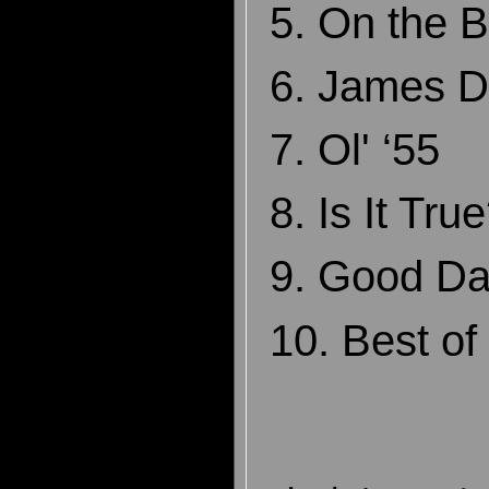
5. On the 
6. James 
7. Ol' ‘55
8. Is It Tru
9. Good Day
10. Best o