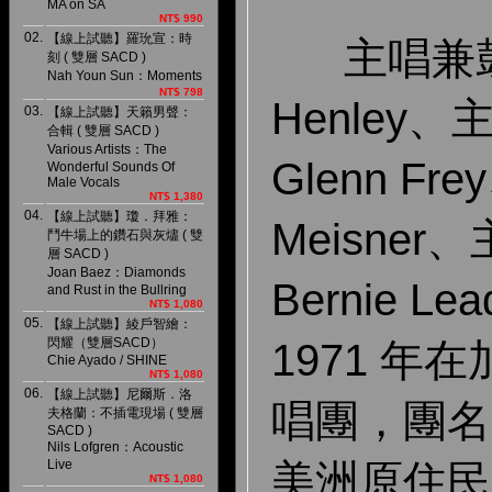
MA on SA
NT$ 990
02.
【線上試聽】羅玧宣：時
主唱兼鼓手
刻 ( 雙層 SACD )
Nah Youn Sun：Moments
NT$ 798
Henley
03.
【線上試聽】天籟男聲：
合輯 ( 雙層 SACD )
Various Artists：The
Glenn Fr
Wonderful Sounds Of
Male Vocals
NT$ 1,380
04.
【線上試聽】瓊．拜雅：
Meisne
鬥牛場上的鑽石與灰燼 ( 雙
層 SACD )
Joan Baez：Diamonds
Bernie L
and Rust in the Bullring
NT$ 1,080
05.
【線上試聽】綾戶智繪：
閃耀（雙層SACD）
1971 年
Chie Ayado / SHINE
NT$ 1,080
06.
【線上試聽】尼爾斯．洛
唱團，團名
夫格蘭：不插電現場 ( 雙層
SACD )
Nils Lofgren：Acoustic
Live
美洲原住民
NT$ 1,080