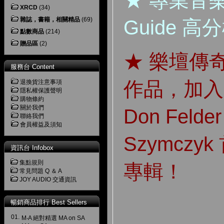
★ 專業音樂網
XRCD
(34)
雜誌，書籍，相關精品
(69)
Guide 
點數商品
(214)
贈品區
(2)
★ 樂壇傳
服務台 Content
作品，加入
退換貨注意事項
隱私權保護聲明
購物條約
關於我們
Don Felde
聯絡我們
會員權益及須知
Szymcz
資訊台 Infobox
集點規則
專輯！
常見問題 Q ＆ A
JOY AUDIO 交通資訊
暢銷商品排行 Best Sellers
01.
M‧A 絕對精選 MA on SA