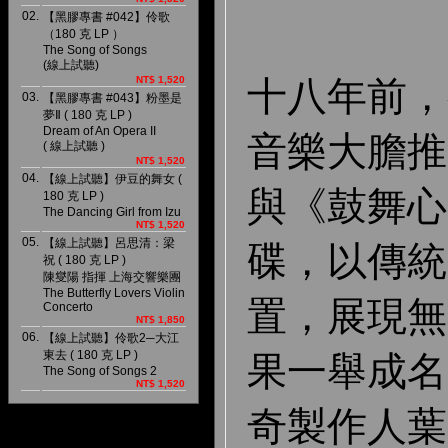
02.
【黑膠專書 #042】伶歌
（180 克 LP ）
The Song of Songs
(線上試聽)
十八年前，
NT$ 1,520
03.
【黑膠專書 #043】粉墨是
夢Ⅱ ( 180 克 LP )
Dream of An Opera II
音樂大膽推
( 線上試聽 )
NT$ 1,520
04.
【線上試聽】伊豆的舞女 (
與《鼓舞心
180 克 LP )
The Dancing Girl from Izu
NT$ 1,520
05.
【線上試聽】呂思清：梁
碟，以傳統
祝 ( 180 克 LP )
陳燮陽 指揮 上海交響樂團
The Butterfly Lovers Violin
置，展現無
Concerto
NT$ 1,850
06.
【線上試聽】伶歌2─大江
東去 ( 180 克 LP )
果一舉成名
The Song of Songs 2
NT$ 1,520
奇製作人葉