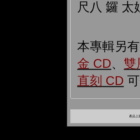
尺八 鑼 太姐
本專輯另
金 CD
、
雙
直刻 CD
可
產品上架