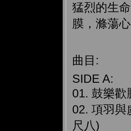
猛烈的生命
膜，滌蕩心
曲目:
SIDE A:
01. 鼓樂歡
02. 項羽
尺八)