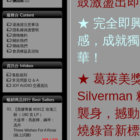
鼓激盪出即
贈品區
(2)
服務台 Content
★ 完全即
退換貨注意事項
隱私權保護聲明
購物條約
感，成就獨
關於我們
聯絡我們
會員權益及須知
華！
資訊台 Infobox
★
葛萊美獎
集點規則
常見問題 Q ＆ A
JOY AUDIO 交通資訊
Silverm
暢銷商品排行 Best Sellers
襲身，撼動
01.
【黑膠專書 #091】玫瑰三
願（ 180 克 LP ）
大提琴：馬新樺，鋼琴：
馮丹
燒錄音新標
Three Wishes For A Rose
(線上試聽)
NT$ 1,520