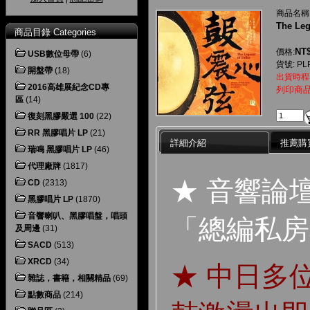
商品名稱
The Leg
商品目錄 Categories
NT$
價格:
USB數位母帶
(6)
貨號: PL
開盤帶
(18)
出貨時程
2016高雄展紀念CD專
列印商
區
(14)
復刻黑膠嚴選 100
(22)
RR 黑膠唱片 LP
(21)
詳細介紹
推薦購
瑞鳴 黑膠唱片 LP
(46)
代理廠牌
(1817)
★ 音響論
CD
(2313)
黑膠唱片 LP
(1870)
音響喇叭、黑膠唱盤，唱頭
「總編私房
及周邊
(31)
SACD
(513)
XRCD
(34)
★ 中日多
雜誌，書籍，相關精品
(69)
點數商品
(214)