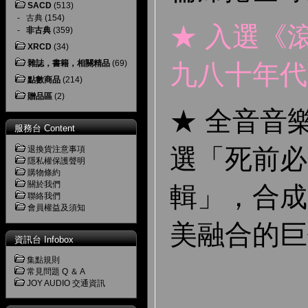
SACD
(513)
-
古典
(154)
★ 入選《
-
非古典
(359)
XRCD
(34)
雜誌，書籍，相關精品
(69)
九八十年代
點數商品
(214)
贈品區
(2)
★ 全音音
服務台 Content
選「死前必
退換貨注意事項
隱私權保護聲明
購物條約
關於我們
輯」，合成
聯絡我們
會員權益及須知
美融合的巨
資訊台 Infobox
集點規則
常見問題 Q ＆ A
JOY AUDIO 交通資訊