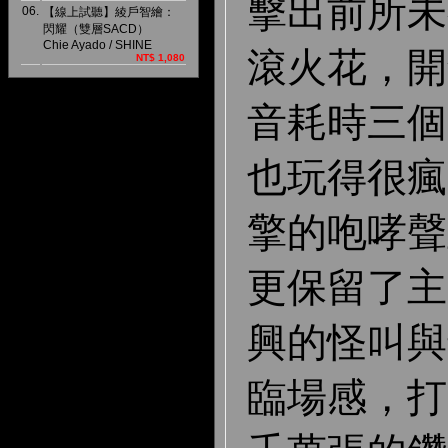
擊出前所未
06.
【線上試聽】綾戶智繪：
閃耀（雙層SACD）
Chie Ayado / SHINE
滾火花，開
NT$ 1,080
音耗時三個
也玩得很瘋
擎的咆哮聲
更保留了主
興的怪叫與
臨場感，打