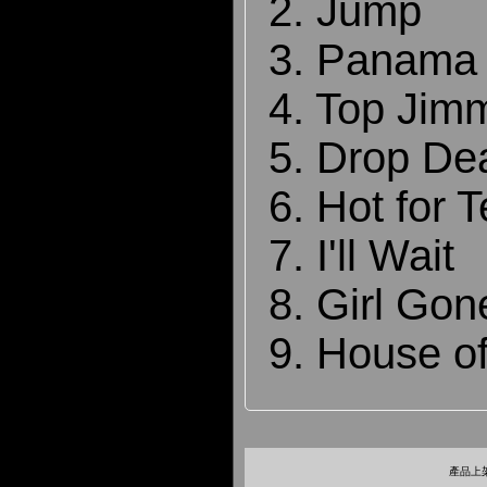
2. Jump
3. Panama
4. Top Jim
5. Drop De
6. Hot for 
7. I'll Wait
8. Girl Go
9. House o
產品上架