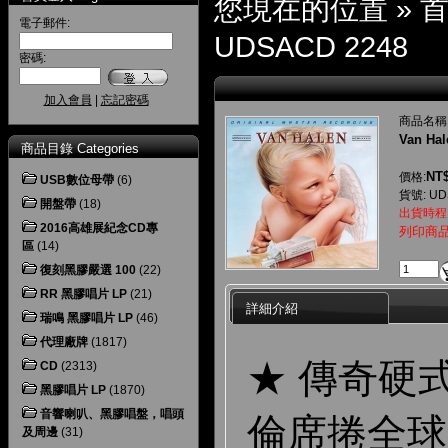
您現在的位置 »
電子郵件:
UDSACD 2248
密碼:
加入會員
|
忘記密碼
商品名稱
Van Hal
商品目錄 Categories
NT$
價格:
USB數位母帶
(6)
貨號: UD
開盤帶
(18)
出貨時程
2016高雄展紀念CD專
列印商
區
(14)
復刻黑膠嚴選 100
(22)
RR 黑膠唱片 LP
(21)
詳細介紹
瑞鳴 黑膠唱片 LP
(46)
代理廠牌
(1817)
★ 傳奇硬
CD
(2313)
黑膠唱片 LP
(1870)
音響喇叭、黑膠唱盤，唱頭
倫席捲全球
及周邊
(31)