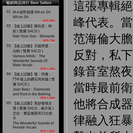
這張專輯絕
暢銷商品排行 Best Sellers
01.
M‧A 絕對精選 MA on SA
MA on SA
峰代表。當
NT$ 990
02.
【線上試聽】羅玧宣：時
刻 ( 雙層 SACD )
范海倫大膽
Nah Youn Sun：Moments
NT$ 798
03.
【線上試聽】天籟男聲：
反對，私下在
合輯 ( 雙層 SACD )
Various Artists：The
Wonderful Sounds Of
Male Vocals
錄音室熬夜
NT$ 1,380
04.
【線上試聽】瓊．拜雅：
鬥牛場上的鑽石與灰燼 ( 雙
當時最前衛
層 SACD )
Joan Baez：Diamonds
and Rust in the Bullring
NT$ 1,080
他將合成器
05.
【線上試聽】美妙發燒女
聲 ( 雙層 SACD，兩片裝 )
艾拉・費茲傑羅等22位歌
律融入狂暴
手
The Wonderful Sounds of
Female Vocals
NT$ 1,680