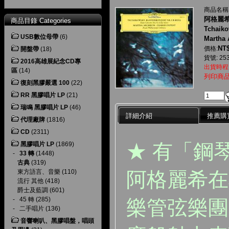
商品名稱
阿格麗希
商品目錄 Categories
Tchaiko
USB數位母帶
(6)
Martha 
NT$
價格:
開盤帶
(18)
貨號: 253
2016高雄展紀念CD專
出貨時程
區
(14)
列印商
復刻黑膠嚴選 100
(22)
RR 黑膠唱片 LP
(21)
瑞鳴 黑膠唱片 LP
(46)
詳細介紹
推薦購
代理廠牌
(1816)
CD
(2311)
★ 有「鋼
黑膠唱片 LP
(1869)
-
33 轉
(1448)
古典
(319)
阿格麗希在
東方語言、音樂
(110)
流行 其他
(418)
爵士及藍調
(601)
-
45 轉
(285)
樂管弦樂團
-
二手唱片
(136)
音響喇叭、黑膠唱盤，唱頭