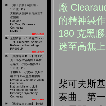
廠 Clear
01.
【線上試聽】柯普蘭（
180 克 LP ）
大植英次 指揮 明尼蘇達管
的精神製作
弦樂團
Copland
Eiji Oue, Minnesota
Orchestra
180 克
RM1511
NT$ 1,298
02.
全體齊奏！( 180 克 2LPs )
Tutti! Orchestral Sampler
迷至高無上
Reference Recordings
RR906LP
NT$ 2,080
03.
【黑膠專書 #017】德弗札
克：小提琴協奏曲 + 葛拉
茲諾夫：小提琴協奏曲 (
180 克 LP )
米爾斯坦，小提琴 / 史坦伯
格 指揮 匹茲堡交響樂團
Dvorak & Glazunov: Violin
柴可夫斯基
Concertos
Nathan Milstein, violin
William Steinberg, the
Pittsburgh Symphony
奏曲」第一
Orchestra
NT$ 2,980
04.
【黑膠專書 #058】【絕版