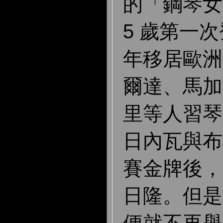
的「鋼琴女
5 歲第一次
年移居歐洲
爾達、馬加
里等人習琴。
日內瓦與布
賽金牌後，
日隆。但是她