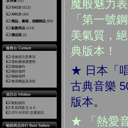
魔般魅力表
及周邊
(31)
SACD
(512)
XRCD
(34)
「第一號鋼
雜誌，書籍，相關精品
(69)
點數商品
(214)
美氣質，絕
贈品區
(2)
典版本！
服務台 Content
退換貨注意事項
隱私權保護聲明
★ 日本「
購物條約
關於我們
聯絡我們
會員權益及須知
古典音樂 5
資訊台 Infobox
版本。
集點規則
常見問題 Q ＆ A
JOY AUDIO 交通資訊
★ 「熱愛
暢銷商品排行 Best Sellers