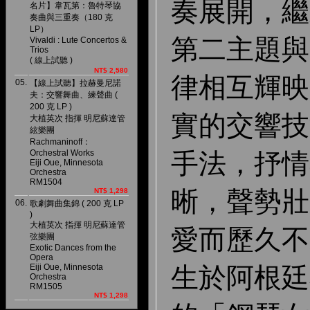
奏展開，繼
名片】韋瓦第：魯特琴協
奏曲與三重奏（180 克
LP）
第二主題與
Vivaldi : Lute Concertos &
Trios
( 線上試聽 )
NT$ 2,580
律相互輝映
05.
【線上試聽】拉赫曼尼諾
夫：交響舞曲、練聲曲 (
200 克 LP )
實的交響技
大植英次 指揮 明尼蘇達管
絃樂團
Rachmaninoff：
Orchestral Works
手法，抒情
Eiji Oue, Minnesota
Orchestra
RM1504
晰，聲勢壯
NT$ 1,298
06.
歌劇舞曲集錦 ( 200 克 LP
)
大植英次 指揮 明尼蘇達管
愛而歷久不衰
弦樂團
Exotic Dances from the
Opera
Eiji Oue, Minnesota
生於阿根廷
Orchestra
RM1505
NT$ 1,298