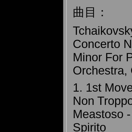
曲目：
Tchaikovsk
Concerto No
Minor For 
Orchestra,
1. 1st Move
Non Troppo
Meastoso -
Spirito